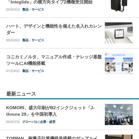
「Integlide」の横方向タイプ2機種受注開始
08月04日
製品・サービス
ハート、デザインと機能性を備えた名入れカレン
ダー
08月03日
製品・サービス
コニカミノルタ、マニュアル作成・ナレッジ基盤
ツールにAI機能搭載
07月30日
製品・サービス
最新ニュース
KOMORI、盛大印刷がB2インクジェット「J-
throne 29」を中国初導入
08月07日
グローバル
企業・経営
TOPPAN、耐量子計算機暗号搭載のデュアルイ