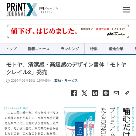
ペ
ー
ジ
の
先
頭
で
す
コ
ン
テ
ン
ツ
エ
リ
ア
トップ
新着ニュース
ランキング
特集
躍進企業
へ
ナ
ビ
ゲ
ー
モトヤ、清潔感・高級感のデザイン書体「モトヤ
シ
ョ
クレイル2」発売
ン
へ
2024年06月18日
16時45分
製品・サービス