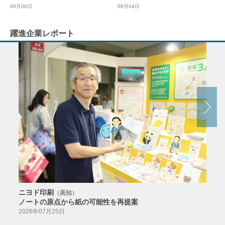
08月04日
08月06日
躍進企業レポート
ニヨド印刷
サン
（高知）
ノートの原点から紙の可能性を再提案
特色か
導入
2026年07月25日
2026