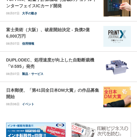
ンターフェイスICカード開発
08月07日
大手の動き
富士美術（大阪）、破産開始決定 - 負債2億
6,000万円
08月07日
信用情報
DUPLODEC、処理速度が向上した自動断裁機
「V-595」発売
08月07日
製品・サービス
日本郵便、「第41回全日本DM大賞」の作品募集
開始
08月06日
イベント