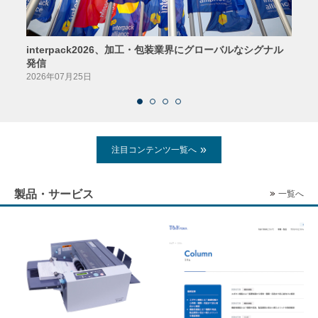
interpack2026、加工・包装業界にグローバルなシグナル
京印
発信
2026
2026年07月25日
注目コンテンツ一覧へ
製品・サービス
一覧へ