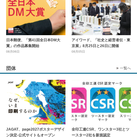
日本郵便、「第41回全日本DM大
アイワード、「社史と経営者伝・東
賞」の作品募集開始
京展」8月25日と26日に開催
08月06日
08月05日
団体
一覧へ
全印工連CSR、ワンスター3社とツ
JAGAT、page2027ポスターデザイ
ースター2社を新規認定
ン決定-公式サイトもオープン