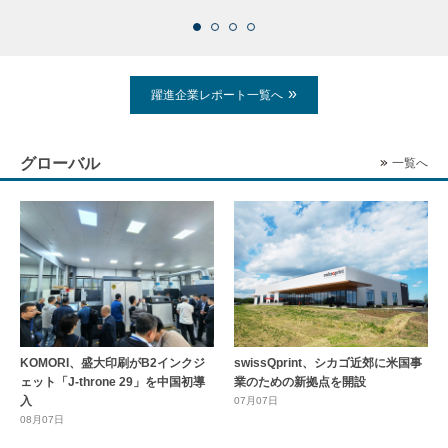
躍進企業レポート一覧へ
グローバル
一覧へ
KOMORI、盛大印刷がB2インクジ
swissQprint、シカゴ近郊に⽶国事
ェット「J-throne 29」を中国初導
業のための新拠点を開設
入
07月07日
08月07日