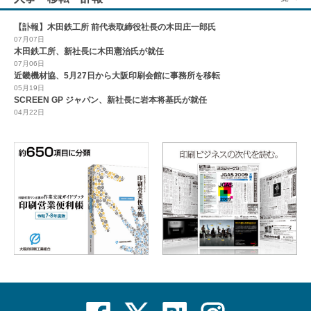
【訃報】木田鉄工所 前代表取締役社長の木田庄一郎氏
07月07日
木田鉄工所、新社長に木田憲治氏が就任
07月06日
近畿機材協、5月27日から大阪印刷会館に事務所を移転
05月19日
SCREEN GP ジャパン、新社長に岩本将基氏が就任
04月22日