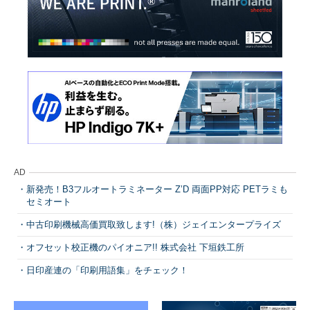
AD
新発売！B3フルオートラミネーター Z’D 両面PP対応 PETラミも
セミオート
中古印刷機械高価買取致します!（株）ジェイエンタープライズ
オフセット校正機のパイオニア!! 株式会社 下垣鉄工所
日印産連の「印刷用語集」をチェック！