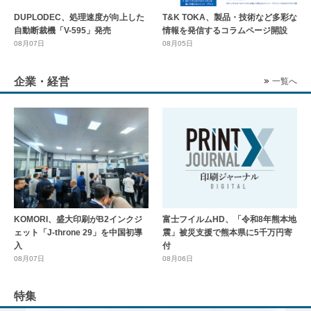
DUPLODEC、処理速度が向上した
T&K TOKA、製品・技術など多彩な
自動断裁機「V-595」発売
情報を発信するコラムページ開設
08月07日
08月05日
企業・経営
一覧へ
KOMORI、盛大印刷がB2インクジ
富士フイルムHD、「令和8年熊本地
ェット「J-throne 29」を中国初導
震」被災支援で熊本県に5千万円寄
入
付
08月07日
08月06日
特集