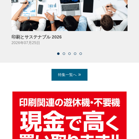
印刷とサステナブル 2026
パッ
2026年07月25日
2026
特集一覧へ