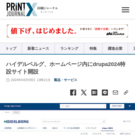
ペ
ー
ジ
の
先
頭
で
す
コ
ン
テ
ン
ツ
エ
リ
ア
トップ
新着ニュース
ランキング
特集
躍進企業
へ
ナ
ビ
ゲ
ー
ハイデルベルグ、ホームページ内にdrupa2024特
シ
ョ
設サイト開設
ン
へ
2024年04月09日
13時21分
製品・サービス