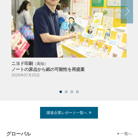
ニヨド印刷
サン
（高知）
ノートの原点から紙の可能性を再提案
特色か
導入
2026年07月25日
2026
躍進企業レポート一覧へ
グローバル
一覧へ