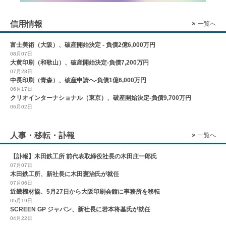
信用情報
一覧へ
富士美術（大阪）、破産開始決定 - 負債2億6,000万円
08月07日
大黄印刷（和歌山）、破産開始決定-負債7,200万円
07月28日
中長印刷（青森）、破産申請へ-負債1億6,000万円
06月17日
クリオインターナショナル（東京）、破産開始決定-負債9,700万円
06月02日
人事・移転・訃報
一覧へ
【訃報】木田鉄工所 前代表取締役社長の木田庄一郎氏
07月07日
木田鉄工所、新社長に木田憲治氏が就任
07月06日
近畿機材協、5月27日から大阪印刷会館に事務所を移転
05月19日
SCREEN GP ジャパン、新社長に岩本将基氏が就任
04月22日