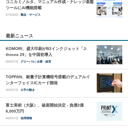
コニカミノルタ、マニュアル作成・ナレッジ基盤
ツールにAI機能搭載
07月30日
製品・サービス
最新ニュース
KOMORI、盛大印刷がB2インクジェット「J-
throne 29」を中国初導入
08月07日
グローバル
企業・経営
TOPPAN、耐量子計算機暗号搭載のデュアルイ
ンターフェイスICカード開発
08月07日
大手の動き
富士美術（大阪）、破産開始決定 - 負債2億
6,000万円
08月07日
信用情報