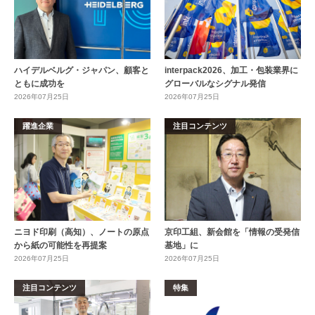
ハイデルベルグ・ジャパン、顧客と
interpack2026、加工・包装業界に
ともに成功を
グローバルなシグナル発信
2026年07月25日
2026年07月25日
躍進企業
注目コンテンツ
ニヨド印刷（高知）、ノートの原点
京印工組、新会館を「情報の受発信
から紙の可能性を再提案
基地」に
2026年07月25日
2026年07月25日
注目コンテンツ
特集