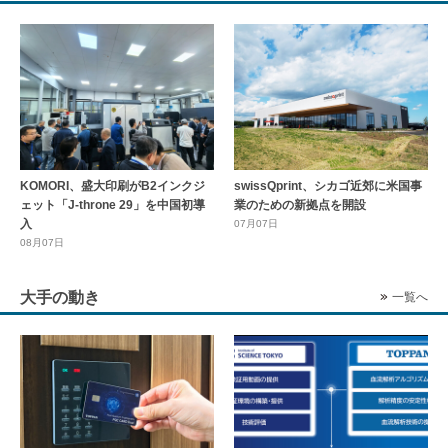
KOMORI、盛大印刷がB2インクジ
swissQprint、シカゴ近郊に⽶国事
ェット「J-throne 29」を中国初導
業のための新拠点を開設
入
07月07日
08月07日
大手の動き
一覧へ