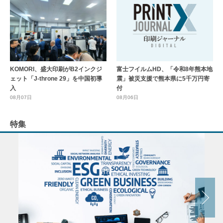
KOMORI、盛大印刷がB2インクジ
富士フイルムHD、「令和8年熊本地
ェット「J-throne 29」を中国初導
震」被災支援で熊本県に5千万円寄
入
付
08月07日
08月06日
特集