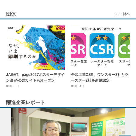
団体
一覧へ
全印工連CSR、ワンスター3社とツ
JAGAT、page2027ポスターデザイ
ースター2社を新規認定
ン決定-公式サイトもオープン
08月04日
08月06日
躍進企業レポート