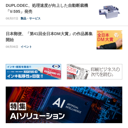
DUPLODEC、処理速度が向上した自動断裁機
「V-595」発売
08月07日
製品・サービス
日本郵便、「第41回全日本DM大賞」の作品募集
開始
08月06日
イベント