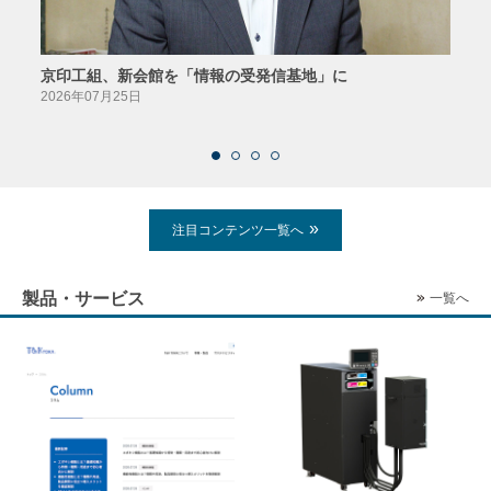
京印工組、新会館を「情報の受発信基地」に
田中
2026年07月25日
2026
注目コンテンツ一覧へ
製品・サービス
一覧へ