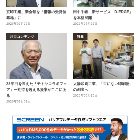
京印工組、新会館を「情報の受発信
田中手帳、新サービス「D-EDGE」
基地」に
を本格展開
2026年07月25日
2026年07月25日
注目コンテンツ
特集
23年目を迎えた「モトヤコラボフェ
太陽印刷工業、「世にない印刷物」
ア」〜期待を超える提案がここにあ
の創出へ
る
2026年06月15日
2026年07月03日