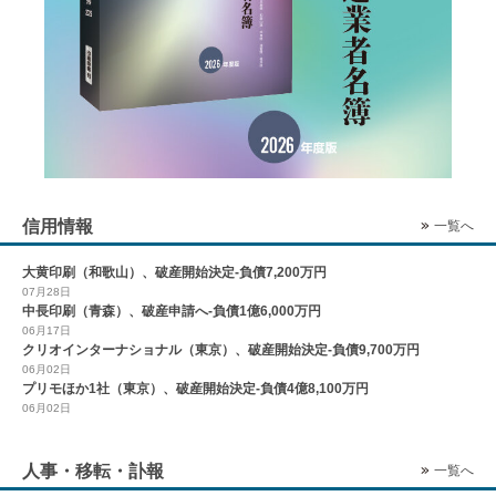
信用情報
一覧へ
大黄印刷（和歌山）、破産開始決定-負債7,200万円
07月28日
中長印刷（青森）、破産申請へ-負債1億6,000万円
06月17日
クリオインターナショナル（東京）、破産開始決定-負債9,700万円
06月02日
プリモほか1社（東京）、破産開始決定-負債4億8,100万円
06月02日
人事・移転・訃報
一覧へ