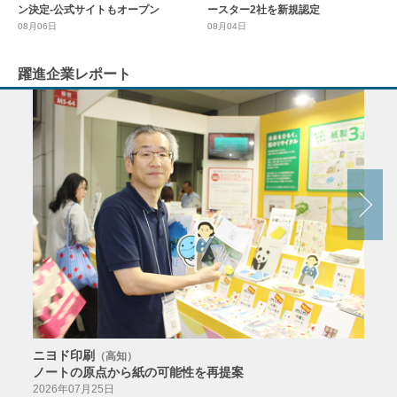
ースター2社を新規認定
ン決定-公式サイトもオープン
08月04日
08月06日
躍進企業レポート
ニヨド印刷
サン
（高知）
ノートの原点から紙の可能性を再提案
特色か
導入
2026年07月25日