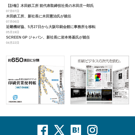
【訃報】木田鉄工所 前代表取締役社長の木田庄一郎氏
07月07日
木田鉄工所、新社長に木田憲治氏が就任
07月06日
近畿機材協、5月27日から大阪印刷会館に事務所を移転
05月19日
SCREEN GP ジャパン、新社長に岩本将基氏が就任
04月22日