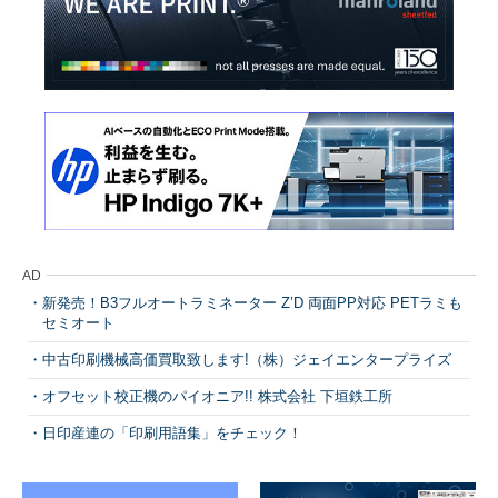
AD
新発売！B3フルオートラミネーター Z’D 両面PP対応 PETラミも
セミオート
中古印刷機械高価買取致します!（株）ジェイエンタープライズ
オフセット校正機のパイオニア!! 株式会社 下垣鉄工所
日印産連の「印刷用語集」をチェック！