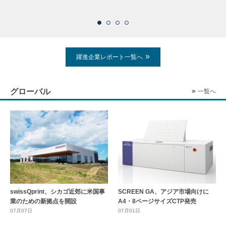
2026
躍進企業レポート一覧へ
グローバル
一覧へ
swissQprint、シカゴ近郊に⽶国事
SCREEN GA、アジア市場向けに
業のための新拠点を開設
A4・8ページサイズCTP発売
07月07日
07月01日