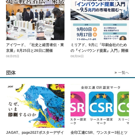
アイワード、「社史と経営者伝・東
ミリアド、9月に「印刷会社のため
京展」8月25日と26日に開催
の『インバウンド提案』入門」開催
08月05日
08月04日
団体
一覧へ
全印工連CSR、ワンスター3社とツ
JAGAT、page2027ポスターデザイ