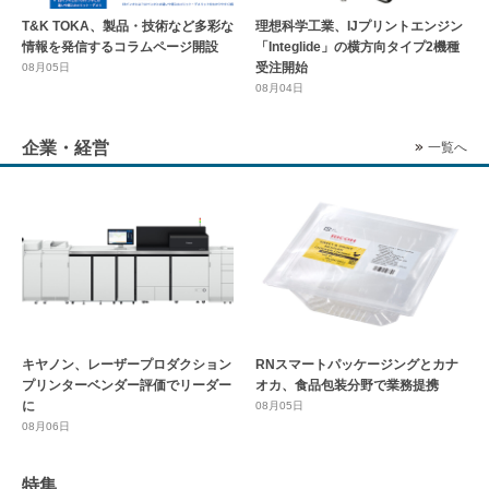
T&K TOKA、製品・技術など多彩な
理想科学工業、IJプリントエンジン
情報を発信するコラムページ開設
「Integlide」の横方向タイプ2機種
受注開始
08月05日
08月04日
企業・経営
一覧へ
キヤノン、レーザープロダクション
RNスマートパッケージングとカナ
プリンターベンダー評価でリーダー
オカ、食品包装分野で業務提携
に
08月05日
08月06日
特集