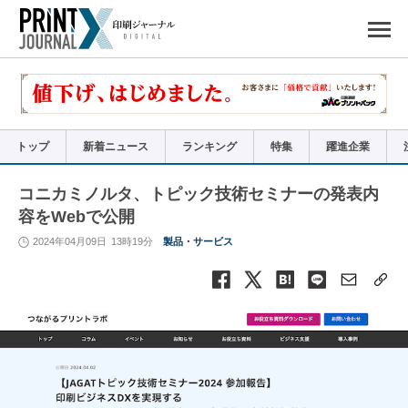
ペ
ー
ジ
の
先
頭
で
す
コ
ン
テ
ン
ツ
エ
リ
ア
トップ
新着ニュース
ランキング
特集
躍進企業
へ
ナ
ビ
ゲ
ー
コニカミノルタ、トピック技術セミナーの発表内
シ
ョ
容をWebで公開
ン
へ
2024年04月09日
13時19分
製品・サービス