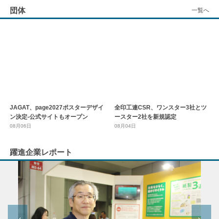
08月06日
08月05日
団体
一覧へ
JAGAT、page2027ポスターデザイ
全印工連CSR、ワンスター3社とツ
ン決定-公式サイトもオープン
ースター2社を新規認定
08月06日
08月04日
躍進企業レポート