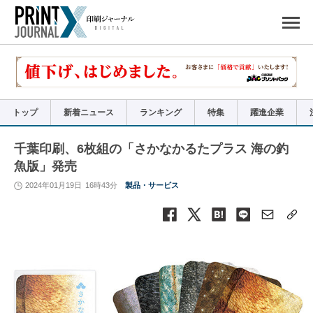
ペ
ー
ジ
の
先
頭
で
す
コ
ン
テ
ン
ツ
エ
リ
ア
トップ
新着ニュース
ランキング
特集
躍進企業
へ
ナ
ビ
ゲ
ー
千葉印刷、6枚組の「さかなかるたプラス 海の釣
シ
ョ
魚版」発売
ン
へ
2024年01月19日
16時43分
製品・サービス