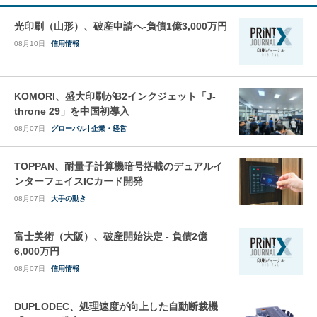
光印刷（山形）、破産申請へ-負債1億3,000万円
08月10日
信用情報
KOMORI、盛大印刷がB2インクジェット「J-
throne 29」を中国初導入
08月07日
グローバル
企業・経営
TOPPAN、耐量子計算機暗号搭載のデュアルイ
ンターフェイスICカード開発
08月07日
大手の動き
富士美術（大阪）、破産開始決定 - 負債2億
6,000万円
08月07日
信用情報
DUPLODEC、処理速度が向上した自動断裁機