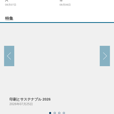
KOMORI、盛大印刷がB2インクジ
富士フイルムHD、「令和8年熊本地
ェット「J-throne 29」を中国初導
震」被災支援で熊本県に5千万円寄
入
付
08月07日
08月06日
特集
印刷とサステナブル 2026
パッ