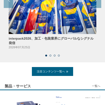
interpack2026、加工・包装業界にグローバルなシグナル
京印
発信
2026
2026年07月25日
注目コンテンツ一覧へ
製品・サービス
一覧へ