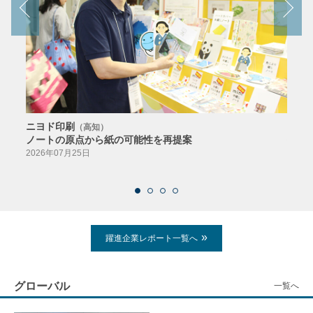
ニヨド印刷
サン
（高知）
ノートの原点から紙の可能性を再提案
特色か
導入
2026年07月25日
2026
躍進企業レポート一覧へ