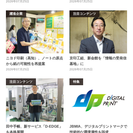
2026年07月25日
2026年07月25日
躍進企業
注目コンテンツ
ニヨド印刷（高知）、ノートの原点
京印工組、新会館を「情報の受発信
から紙の可能性を再提案
基地」に
2026年07月25日
2026年07月25日
注目コンテンツ
特集
田中手帳、新サービス「D-EDGE」
JBMIA、デジタルプリントマークで
を本格展開
技術的な環境適性を訴求