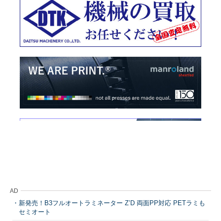
AD
新発売！B3フルオートラミネーター Z’D 両面PP対応 PETラミも
セミオート