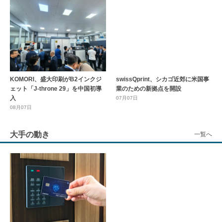
グローバル
一覧へ
KOMORI、盛大印刷がB2インクジ
swissQprint、シカゴ近郊に⽶国事
ェット「J-throne 29」を中国初導
業のための新拠点を開設
入
07月07日
08月07日
大手の動き
一覧へ