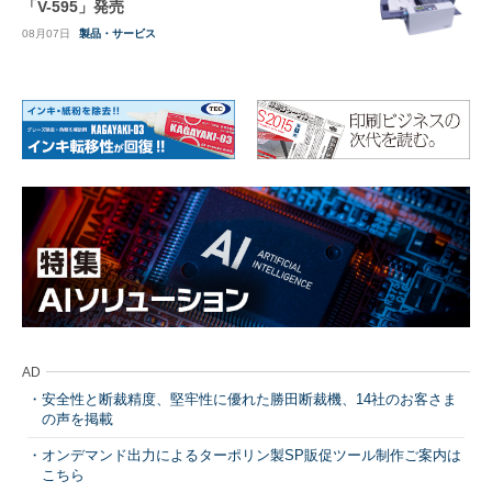
「V-595」発売
08月07日
製品・サービス
AD
安全性と断裁精度、堅牢性に優れた勝田断裁機、14社のお客さま
の声を掲載
オンデマンド出力によるターポリン製SP販促ツール制作ご案内は
こちら