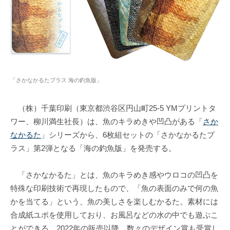
「さかなかるたプラス 海の釣魚版」
（株）千葉印刷（東京都渋谷区円山町25-5 YMプリントタ
ワー、柳川満生社長）は、魚のキラめきや凹凸がある「
さか
なかるた
」シリーズから、6枚組セットの「さかなかるたプ
ラス」第2弾となる「海の釣魚版」を発売する。
「さかなかるた」とは、魚のキラめき感やウロコの凹凸を
特殊な印刷技術で再現したもので、「魚の表面のみで何の魚
かを当てる」という、魚の美しさを楽しむかるた。素材には
合成紙ユポを使用しており、お風呂などの水の中でも遊ぶこ
とができる。2022年の販売以降、数々のデザイン賞も受賞し