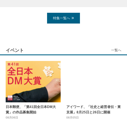
2026年07月25日
2026
特集一覧へ
イベント
一覧へ
日本郵便、「第41回全日本DM大
アイワード、「社史と経営者伝・東
賞」の作品募集開始
京展」8月25日と26日に開催