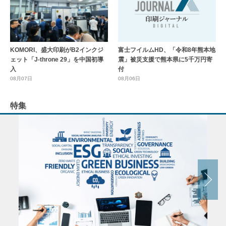
KOMORI、盛大印刷がB2インクジ
富士フイルムHD、「令和8年熊本地
ェット「J-throne 29」を中国初導
震」被災支援で熊本県に5千万円寄
入
付
08月07日
08月06日
特集