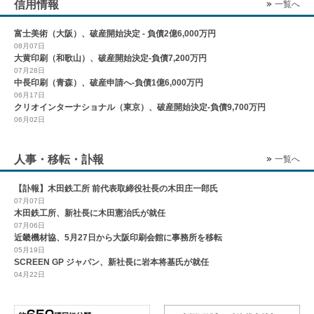
信用情報
一覧へ
富士美術（大阪）、破産開始決定 - 負債2億6,000万円
08月07日
大黄印刷（和歌山）、破産開始決定-負債7,200万円
07月28日
中長印刷（青森）、破産申請へ-負債1億6,000万円
06月17日
クリオインターナショナル（東京）、破産開始決定-負債9,700万円
06月02日
人事・移転・訃報
一覧へ
【訃報】木田鉄工所 前代表取締役社長の木田庄一郎氏
07月07日
木田鉄工所、新社長に木田憲治氏が就任
07月06日
近畿機材協、5月27日から大阪印刷会館に事務所を移転
05月19日
SCREEN GP ジャパン、新社長に岩本将基氏が就任
04月22日