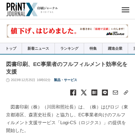
ペ
ー
ジ
の
先
頭
で
す
コ
ン
テ
ン
ツ
エ
リ
ア
トップ
新着ニュース
ランキング
特集
躍進企業
へ
ナ
ビ
ゲ
ー
図書印刷、EC事業者のフルフィルメント効率化を
シ
ョ
支援
ン
へ
2023年12月25日
16時02分
製品・サービス
図書印刷（株）（川田和照社長）は、（株）はぴロジ（東
京都港区、森憲史社長）と協力し、EC事業者向けのフルフ
ィルメント支援サービス「Logi-CS（ロジクス）」の提供を
開始した。