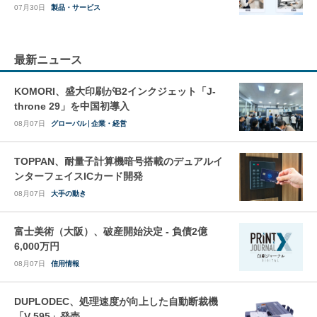
07月30日
製品・サービス
最新ニュース
KOMORI、盛大印刷がB2インクジェット「J-
throne 29」を中国初導入
08月07日
グローバル
企業・経営
TOPPAN、耐量子計算機暗号搭載のデュアルイ
ンターフェイスICカード開発
08月07日
大手の動き
富士美術（大阪）、破産開始決定 - 負債2億
6,000万円
08月07日
信用情報
DUPLODEC、処理速度が向上した自動断裁機
「V-595」発売