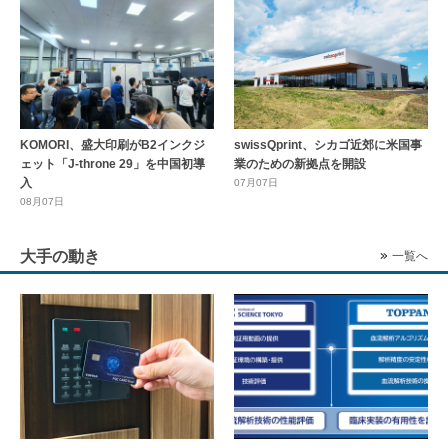
KOMORI、盛大印刷がB2インクジ
swissQprint、シカゴ近郊に⽶国事
ェット「J-throne 29」を中国初導
業のための新拠点を開設
入
07月07日
08月07日
大手の動き
一覧へ