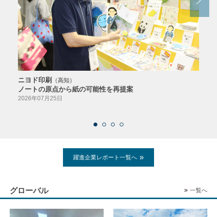
ニヨド印刷
サン
（高知）
ノートの原点から紙の可能性を再提案
特色か
導入
2026年07月25日
2026
躍進企業レポート一覧へ
グローバル
一覧へ