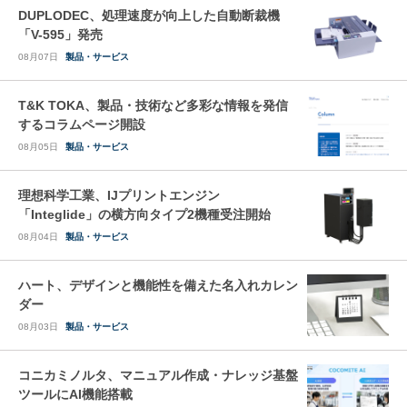
DUPLODEC、処理速度が向上した自動断裁機
「V-595」発売
08月07日
製品・サービス
T&K TOKA、製品・技術など多彩な情報を発信
するコラムページ開設
08月05日
製品・サービス
理想科学工業、IJプリントエンジン
「Integlide」の横方向タイプ2機種受注開始
08月04日
製品・サービス
ハート、デザインと機能性を備えた名入れカレン
ダー
08月03日
製品・サービス
コニカミノルタ、マニュアル作成・ナレッジ基盤
ツールにAI機能搭載