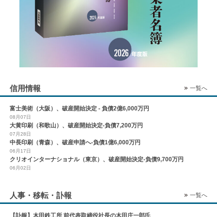
信用情報
一覧へ
富士美術（大阪）、破産開始決定 - 負債2億6,000万円
08月07日
大黄印刷（和歌山）、破産開始決定-負債7,200万円
07月28日
中長印刷（青森）、破産申請へ-負債1億6,000万円
06月17日
クリオインターナショナル（東京）、破産開始決定-負債9,700万円
06月02日
人事・移転・訃報
一覧へ
【訃報】木田鉄工所 前代表取締役社長の木田庄一郎氏