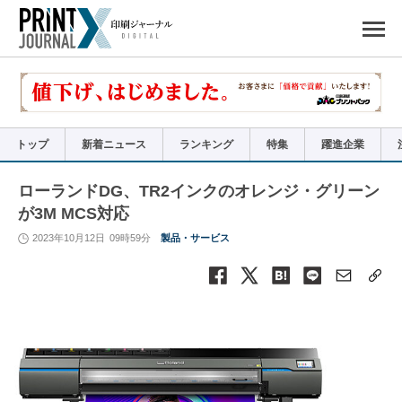
ペ
ー
ジ
の
先
頭
で
す
コ
ン
テ
ン
ツ
エ
リ
ア
トップ
新着ニュース
ランキング
特集
躍進企業
へ
ナ
ビ
ゲ
ー
ローランドDG、TR2インクのオレンジ・グリーン
シ
ョ
が3M MCS対応
ン
へ
2023年10月12日
09時59分
製品・サービス