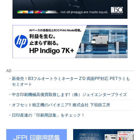
AD
新発売！B3フルオートラミネーター Z’D 両面PP対応 PETラミも
セミオート
中古印刷機械高価買取致します!（株）ジェイエンタープライズ
オフセット校正機のパイオニア!! 株式会社 下垣鉄工所
日印産連の「印刷用語集」をチェック！