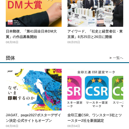
日本郵便、「第41回全日本DM大
アイワード、「社史と経営者伝・東
賞」の作品募集開始
京展」8月25日と26日に開催
08月06日
08月05日
団体
一覧へ
全印工連CSR、ワンスター3社とツ
JAGAT、page2027ポスターデザイ
ースター2社を新規認定
ン決定-公式サイトもオープン
08月04日
08月06日