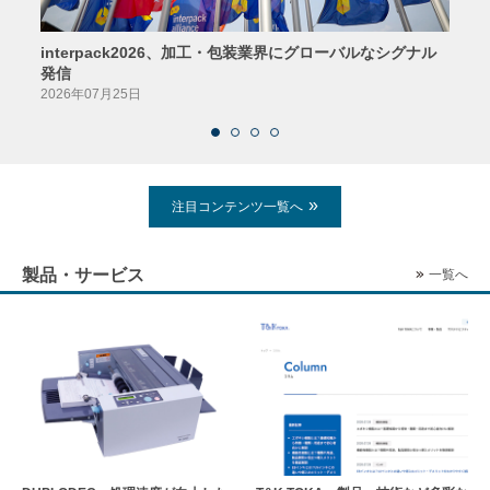
interpack2026、加工・包装業界にグローバルなシグナル
京印
発信
2026
2026年07月25日
注目コンテンツ一覧へ
製品・サービス
一覧へ