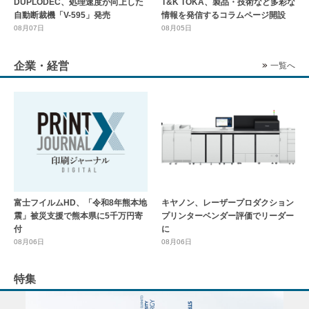
DUPLODEC、処理速度が向上した
T&K TOKA、製品・技術など多彩な
自動断裁機「V-595」発売
情報を発信するコラムページ開設
08月07日
08月05日
企業・経営
一覧へ
富士フイルムHD、「令和8年熊本地
キヤノン、レーザープロダクション
震」被災支援で熊本県に5千万円寄
プリンターベンダー評価でリーダー
付
に
08月06日
08月06日
特集