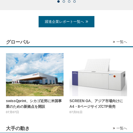
躍進企業レポート一覧へ
グローバル
一覧へ
swissQprint、シカゴ近郊に⽶国事
SCREEN GA、アジア市場向けに
業のための新拠点を開設
A4・8ページサイズCTP発売
07月07日
07月01日
大手の動き
一覧へ