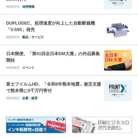
08月07日
信用情報
DUPLODEC、処理速度が向上した自動断裁機
「V-595」発売
08月07日
製品・サービス
日本郵便、「第41回全日本DM大賞」の作品募集
開始
08月06日
イベント
富士フイルムHD、「令和8年熊本地震」被災支援
で熊本県に5千万円寄付
08月06日
企業・経営