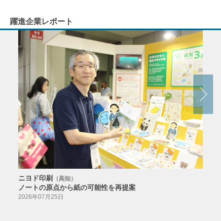
躍進企業レポート
ニヨド印刷
サン
（高知）
ノートの原点から紙の可能性を再提案
特色か
導入
2026年07月25日
2026