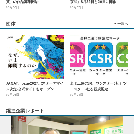
賞」の作品募集開始
京展」8月25日と26日に開催
08月06日
08月05日
団体
一覧へ
全印工連CSR、ワンスター3社とツ
JAGAT、page2027ポスターデザイ
ースター2社を新規認定
ン決定-公式サイトもオープン
08月04日
08月06日
躍進企業レポート