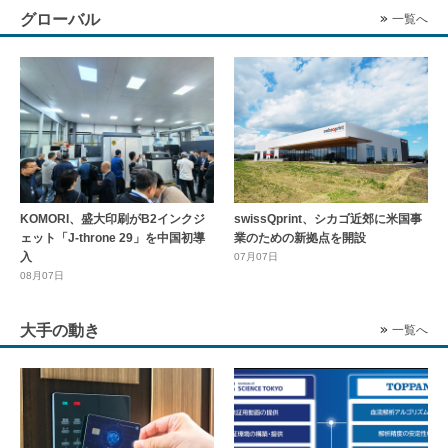
グローバル
一覧へ
KOMORI、盛大印刷がB2インクジ
swissQprint、シカゴ近郊に⽶国事
ェット「J-throne 29」を中国初導
業のための新拠点を開設
入
07月07日
08月07日
大手の動き
一覧へ