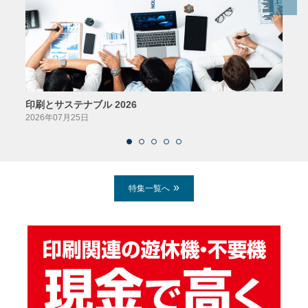
印刷とサステナブル 2026
パッ
2026年07月25日
2026
特集一覧へ