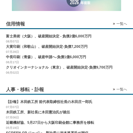
信用情報
一覧へ
富士美術（大阪）、破産開始決定 - 負債2億6,000万円
08月07日
大黄印刷（和歌山）、破産開始決定-負債7,200万円
07月28日
中長印刷（青森）、破産申請へ-負債1億6,000万円
06月17日
クリオインターナショナル（東京）、破産開始決定-負債9,700万円
06月02日
人事・移転・訃報
一覧へ
【訃報】木田鉄工所 前代表取締役社長の木田庄一郎氏
07月07日
木田鉄工所、新社長に木田憲治氏が就任
07月06日
近畿機材協、5月27日から大阪印刷会館に事務所を移転
05月19日