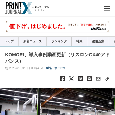
ペ
ー
ジ
の
先
頭
で
す
コ
ン
テ
ン
ツ
エ
リ
ア
トップ
新着ニュース
ランキング
特集
躍進企業
へ
ナ
ビ
ゲ
ー
KOMORI、導入事例動画更新（リスロンGX40アド
シ
ョ
バンス）
ン
へ
2023年10月10日
09時46分
製品・サービス