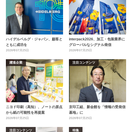
ハイデルベルグ・ジャパン、顧客と
interpack2026、加工・包装業界に
ともに成功を
グローバルなシグナル発信
2026年07月25日
2026年07月25日
躍進企業
注目コンテンツ
ニヨド印刷（高知）、ノートの原点
京印工組、新会館を「情報の受発信
から紙の可能性を再提案
基地」に
2026年07月25日
2026年07月25日
注目コンテンツ
特集