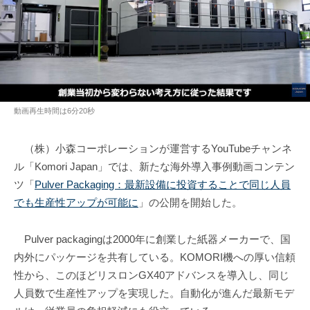
動画再生時間は6分20秒
（株）小森コーポレーションが運営するYouTubeチャンネ
ル「Komori Japan」では、新たな海外導入事例動画コンテン
ツ「
Pulver Packaging：最新設備に投資することで同じ人員
でも生産性アップが可能に
」の公開を開始した。
Pulver packagingは2000年に創業した紙器メーカーで、国
内外にパッケージを共有している。KOMORI機への厚い信頼
性から、このほどリスロンGX40アドバンスを導入し、同じ
人員数で生産性アップを実現した。自動化が進んだ最新モデ