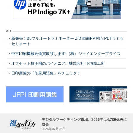
AD
新発売！B3フルオートラミネーター Z’D 両面PP対応 PETラミも
セミオート
中古印刷機械高価買取致します!（株）ジェイエンタープライズ
オフセット校正機のパイオニア!! 株式会社 下垣鉄工所
日印産連の「印刷用語集」をチェック！
デジタルマーケティング市場、2026年は4,789億円に
成長
2026年07月25日