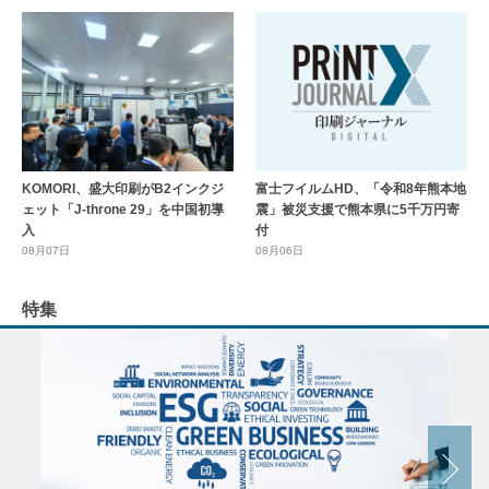
KOMORI、盛大印刷がB2インクジ
富士フイルムHD、「令和8年熊本地
ェット「J-throne 29」を中国初導
震」被災支援で熊本県に5千万円寄
入
付
08月07日
08月06日
特集