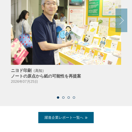
ニヨド印刷
サン
（高知）
ノートの原点から紙の可能性を再提案
特色か
導入
2026年07月25日
2026
躍進企業レポート一覧へ