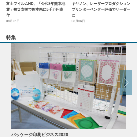
富士フイルムHD、「令和8年熊本地
キヤノン、レーザープロダクション
震」被災支援で熊本県に5千万円寄
プリンターベンダー評価でリーダー
付
に
08月06日
08月06日
特集
パッケージ印刷ビジネス2026
AIソ