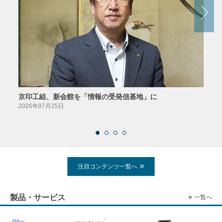
京印工組、新会館を「情報の受発信基地」に
田中
2026年07月25日
2026
注目コンテンツ一覧へ
製品・サービス
一覧へ