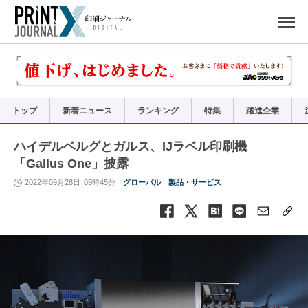
ペ
ー
ジ
の
先
頭
で
す
コ
ン
テ
ン
ツ
エ
リ
ア
トップ
新着ニュース
ランキング
特集
躍進企業
へ
ナ
ビ
ゲ
ー
ハイデルベルグとガルス、IJラベル印刷機
シ
ョ
「Gallus One」披露
ン
へ
2022年09月28日
09時45分
グローバル
製品・サービス