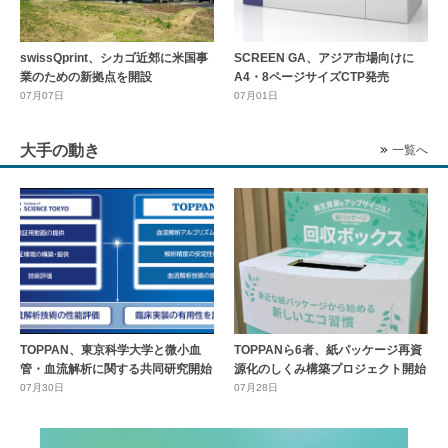
swissQprint、シカゴ近郊に⽶国事
SCREEN GA、アジア市場向けに
業のための新拠点を開設
A4・8ページサイズCTP発売
07月07日
07月01日
大手の動き
一覧へ
TOPPAN、東京科学大学と微小血
TOPPANら6者、紙パッケージ再資
管・血流解析に関する共同研究開始
源化のしくみ構築プロジェクト開始
07月30日
07月28日