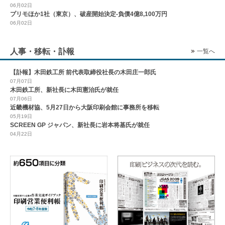
06月02日
プリモほか1社（東京）、破産開始決定-負債4億8,100万円
06月02日
人事・移転・訃報
一覧へ
【訃報】木田鉄工所 前代表取締役社長の木田庄一郎氏
07月07日
木田鉄工所、新社長に木田憲治氏が就任
07月06日
近畿機材協、5月27日から大阪印刷会館に事務所を移転
05月19日
SCREEN GP ジャパン、新社長に岩本将基氏が就任
04月22日