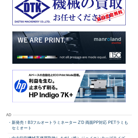
AD
新発売！B3フルオートラミネーター Z’D 両面PP対応 PETラミも
セミオート