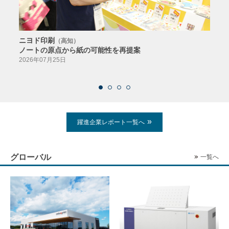
ニヨド印刷
サン
（高知）
ノートの原点から紙の可能性を再提案
特色か
導入
2026年07月25日
2026
躍進企業レポート一覧へ
グローバル
一覧へ