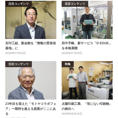
注目コンテンツ
注目コンテンツ
京印工組、新会館を「情報の受発信
田中手帳、新サービス「D-EDGE」
基地」に
を本格展開
2026年07月25日
2026年07月25日
注目コンテンツ
特集
23年目を迎えた「モトヤコラボフェ
太陽印刷工業、「世にない印刷物」
ア」〜期待を超える提案がここにあ
の創出へ
る
2026年06月15日