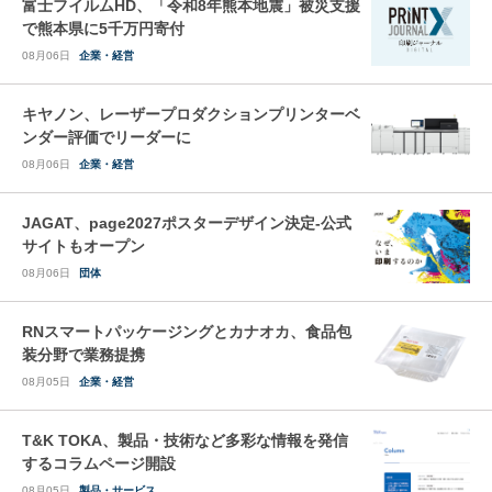
富士フイルムHD、「令和8年熊本地震」被災支援
で熊本県に5千万円寄付
08月06日
企業・経営
キヤノン、レーザープロダクションプリンターベ
ンダー評価でリーダーに
08月06日
企業・経営
JAGAT、page2027ポスターデザイン決定-公式
サイトもオープン
08月06日
団体
RNスマートパッケージングとカナオカ、食品包
装分野で業務提携
08月05日
企業・経営
T&K TOKA、製品・技術など多彩な情報を発信
するコラムページ開設
08月05日
製品・サービス