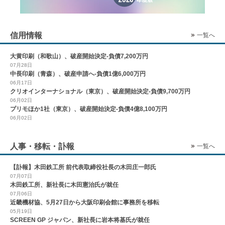
信用情報
一覧へ
大黄印刷（和歌山）、破産開始決定-負債7,200万円
07月28日
中長印刷（青森）、破産申請へ-負債1億6,000万円
06月17日
クリオインターナショナル（東京）、破産開始決定-負債9,700万円
06月02日
プリモほか1社（東京）、破産開始決定-負債4億8,100万円
06月02日
人事・移転・訃報
一覧へ
【訃報】木田鉄工所 前代表取締役社長の木田庄一郎氏
07月07日
木田鉄工所、新社長に木田憲治氏が就任
07月06日
近畿機材協、5月27日から大阪印刷会館に事務所を移転
05月19日
SCREEN GP ジャパン、新社長に岩本将基氏が就任