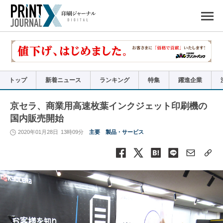
ペ
ー
ジ
の
先
頭
で
す
コ
ン
テ
ン
ツ
エ
リ
ア
トップ
新着ニュース
ランキング
特集
躍進企業
へ
ナ
ビ
ゲ
ー
京セラ、商業用高速枚葉インクジェット印刷機の
シ
ョ
国内販売開始
ン
へ
2020年01月28日
13時09分
主要
製品・サービス