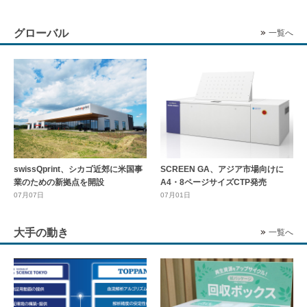
グローバル
一覧へ
swissQprint、シカゴ近郊に⽶国事
SCREEN GA、アジア市場向けに
業のための新拠点を開設
A4・8ページサイズCTP発売
07月07日
07月01日
大手の動き
一覧へ