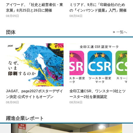
アイワード、「社史と経営者伝・東
ミリアド、9月に「印刷会社のため
京展」8月25日と26日に開催
の『インバウンド提案』入門」開催
08月05日
08月04日
団体
一覧へ
全印工連CSR、ワンスター3社とツ
JAGAT、page2027ポスターデザイ
ースター2社を新規認定
ン決定-公式サイトもオープン
08月04日
08月06日
躍進企業レポート