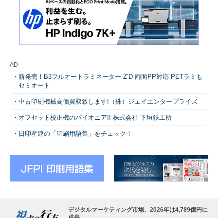
AD
新発売！B3フルオートラミネーター Z’D 両面PP対応 PETラミも
セミオート
中古印刷機械高価買取致します!（株）ジェイエンタープライズ
オフセット校正機のパイオニア!! 株式会社 下垣鉄工所
日印産連の「印刷用語集」をチェック！
デジタルマーケティング市場、2026年は4,789億円に
成長