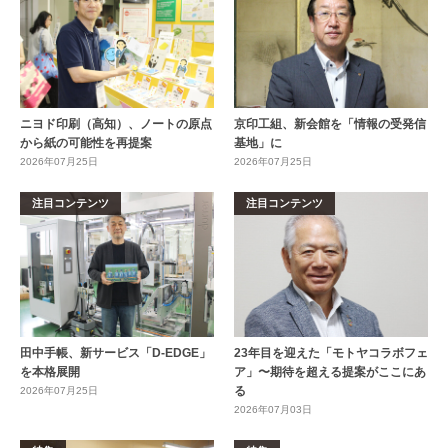
ニヨド印刷（高知）、ノートの原点
京印工組、新会館を「情報の受発信
から紙の可能性を再提案
基地」に
2026年07月25日
2026年07月25日
注目コンテンツ
注目コンテンツ
田中手帳、新サービス「D-EDGE」
23年目を迎えた「モトヤコラボフェ
を本格展開
ア」〜期待を超える提案がここにあ
る
2026年07月25日
2026年07月03日