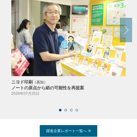
ニヨド印刷
サン
（高知）
ノートの原点から紙の可能性を再提案
特色か
導入
2026年07月25日
2026
躍進企業レポート一覧へ