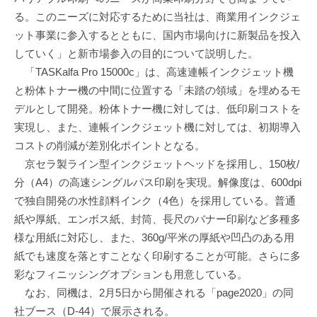
る。このニーズに対応するために当社は、商業用インクジェ
ット事業に参入するとともに、国内市場向けに新製品を投入
していく」と新市場参入の目的について説明した。
「TASKalfa Pro 15000c」は、高速連帳インクジェット機
と粉体トナー機の中間に位置する「未踏の領域」を埋めるモ
デルとして開発。粉体トナー機に対しては、低印刷コストを
実現し、また、連帳インクジェット機に対しては、初期導入
コストの削減が差別化ポイントとなる。
京セラ製ライン型インクジェットヘッドを採用し、150枚/
分（A4）の高速シングルパス印刷を実現。解像度は、600dpi
で独自開発の水性顔料インク（4色）を採用している。普通
紙や厚紙、エンボス紙、封筒、長尺のバナー印刷など多種多
様な用紙に対応し、また、360g/平米の厚紙や凹凸のある用
紙でも速度を落とすことなく印刷することが可能。さらに多
彩なフィニッシングオプションも用意している。
なお、同機は、2月5日から開催される「page2020」の同
社ブース（D-44）で展示される。