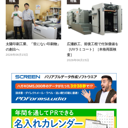
特集
特集
太陽印刷工業、「世にない印刷物」
広瀬鉄工、前後工程で付加価値を
の創出へ
［UVラミコート］［本格両面検
査］
2026年06月15日
2026年06月15日