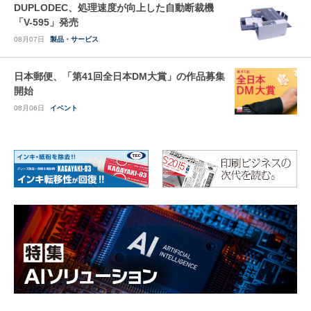
DUPLODEC、処理速度が向上した自動断裁機
「V-595」発売
08月07日
製品・サービス
日本郵便、「第41回全日本DM大賞」の作品募集
開始
08月06日
イベント