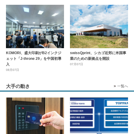
KOMORI、盛大印刷がB2インクジ
swissQprint、シカゴ近郊に⽶国事
ェット「J-throne 29」を中国初導
業のための新拠点を開設
入
07月07日
08月07日
大手の動き
一覧へ