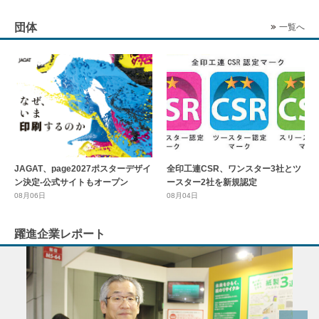
団体
一覧へ
全印工連CSR、ワンスター3社とツ
JAGAT、page2027ポスターデザイ
ースター2社を新規認定
ン決定-公式サイトもオープン
08月04日
08月06日
躍進企業レポート