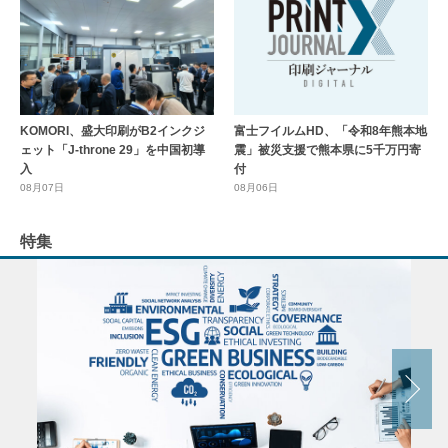
KOMORI、盛大印刷がB2インクジ
富士フイルムHD、「令和8年熊本地
ェット「J-throne 29」を中国初導
震」被災支援で熊本県に5千万円寄
入
付
08月07日
08月06日
特集