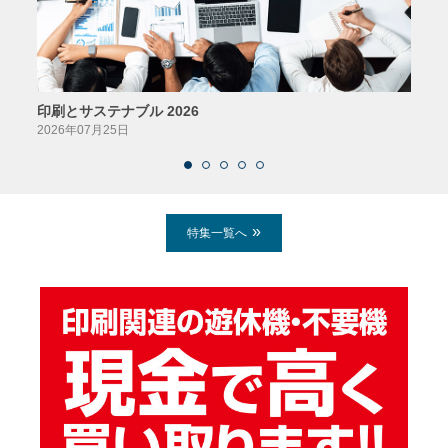
印刷とサステナブル 2026
パッ
2026年07月25日
2026
特集一覧へ