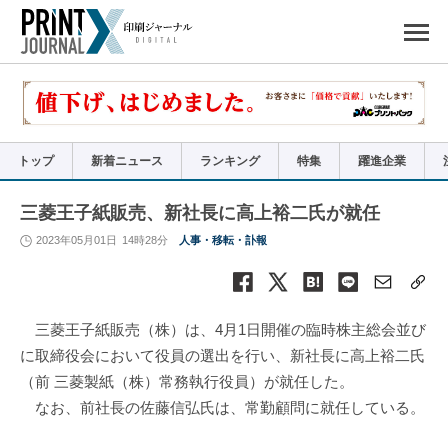
ペ
ー
ジ
の
先
頭
で
す
コ
ン
テ
ン
ツ
エ
リ
ア
トップ
新着ニュース
ランキング
特集
躍進企業
へ
ナ
ビ
ゲ
ー
三菱王子紙販売、新社長に高上裕二氏が就任
シ
ョ
ン
2023年05月01日
14時28分
人事・移転・訃報
へ
三菱王子紙販売（株）は、4月1日開催の臨時株主総会並び
に取締役会において役員の選出を行い、新社長に高上裕二氏
（前 三菱製紙（株）常務執行役員）が就任した。
なお、前社長の佐藤信弘氏は、常勤顧問に就任している。