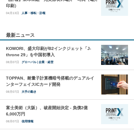
印刷）
04月13日
人事・移転・訃報
最新ニュース
KOMORI、盛大印刷がB2インクジェット「J-
throne 29」を中国初導入
08月07日
グローバル
企業・経営
TOPPAN、耐量子計算機暗号搭載のデュアルイ
ンターフェイスICカード開発
08月07日
大手の動き
富士美術（大阪）、破産開始決定 - 負債2億
6,000万円
08月07日
信用情報