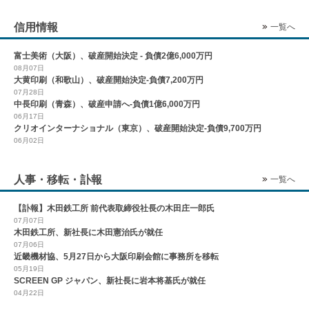
信用情報
一覧へ
富士美術（大阪）、破産開始決定 - 負債2億6,000万円
08月07日
大黄印刷（和歌山）、破産開始決定-負債7,200万円
07月28日
中長印刷（青森）、破産申請へ-負債1億6,000万円
06月17日
クリオインターナショナル（東京）、破産開始決定-負債9,700万円
06月02日
人事・移転・訃報
一覧へ
【訃報】木田鉄工所 前代表取締役社長の木田庄一郎氏
07月07日
木田鉄工所、新社長に木田憲治氏が就任
07月06日
近畿機材協、5月27日から大阪印刷会館に事務所を移転
05月19日
SCREEN GP ジャパン、新社長に岩本将基氏が就任
04月22日