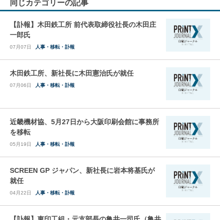
同じカテゴリーの記事
【訃報】木田鉄工所 前代表取締役社長の木田庄
一郎氏
07月07日
人事・移転・訃報
木田鉄工所、新社長に木田憲治氏が就任
07月06日
人事・移転・訃報
近畿機材協、5月27日から大阪印刷会館に事務所
を移転
05月19日
人事・移転・訃報
SCREEN GP ジャパン、新社長に岩本将基氏が
就任
04月22日
人事・移転・訃報
【訃報】東印工組・元支部長の亀井一司氏（亀井