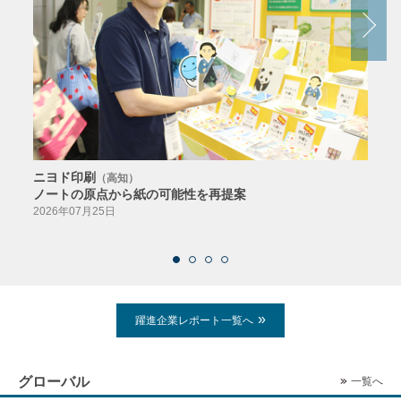
ニヨド印刷
サン
（高知）
ノートの原点から紙の可能性を再提案
特色か
導入
2026年07月25日
2026
躍進企業レポート一覧へ
グローバル
一覧へ