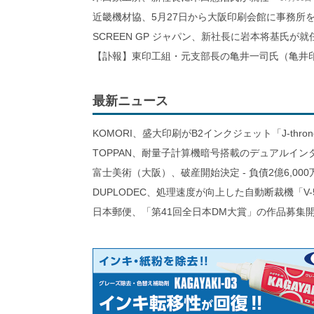
近畿機材協、5月27日から大阪印刷会館に事務所
SCREEN GP ジャパン、新社長に岩本将基氏が就
【訃報】東印工組・元支部長の亀井一司氏（亀井
最新ニュース
KOMORI、盛大印刷がB2インクジェット「J-thro
TOPPAN、耐量子計算機暗号搭載のデュアルイン
富士美術（大阪）、破産開始決定 - 負債2億6,000
DUPLODEC、処理速度が向上した自動断裁機「V-
日本郵便、「第41回全日本DM大賞」の作品募集