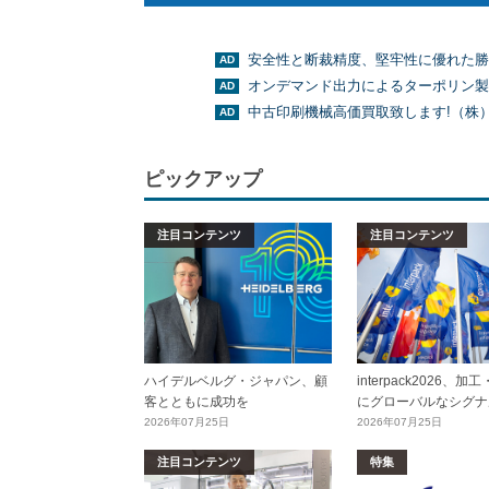
安全性と断裁精度、堅牢性に優れた勝
オンデマンド出力によるターポリン製
中古印刷機械高価買取致します!（株
ピックアップ
注目コンテンツ
注目コンテンツ
ハイデルベルグ・ジャパン、顧
interpack2026、
客とともに成功を
にグローバルなシグナ
2026年07月25日
2026年07月25日
注目コンテンツ
特集