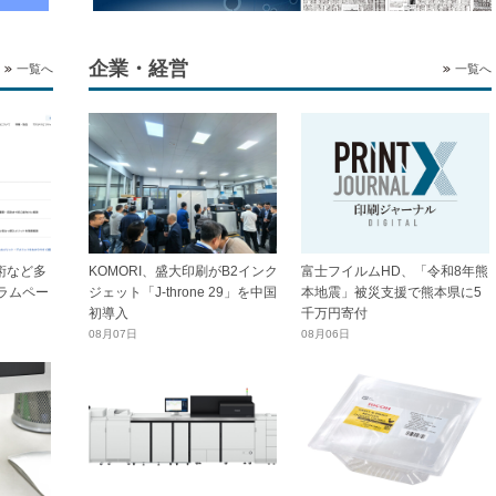
企業・経営
一覧へ
一覧へ
技術など多
KOMORI、盛大印刷がB2インク
富士フイルムHD、「令和8年熊
ラムペー
ジェット「J-throne 29」を中国
本地震」被災支援で熊本県に5
初導入
千万円寄付
08月07日
08月06日