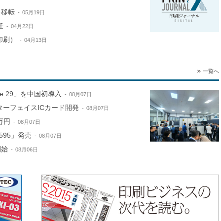
を移転
05月19日
任
04月22日
印刷）
04月13日
一覧へ
ne 29」を中国初導入
08月07日
ターフェイスICカード開発
08月07日
万円
08月07日
595」発売
08月07日
開始
08月06日