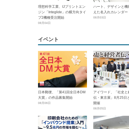
理想科学工業、IJプリントエン
ハート、デザインと機
ジン「Integlide」の横方向タイ
えた名入れカレンダー
プ2機種受注開始
08月03日
08月04日
イベント
日本郵便、「第41回全日本DM
アイワード、「社史と
大賞」の作品募集開始
伝・東京展」8月25日
開催
08月06日
08月05日