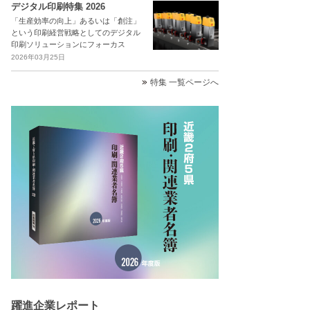
デジタル印刷特集 2026
「生産効率の向上」あるいは「創注」
という印刷経営戦略としてのデジタル
印刷ソリューションにフォーカス
2026年03月25日
特集 一覧ページへ
躍進企業レポート