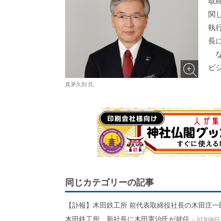
取
関
執
長
な
ビ
真茅久則 氏
同じカテゴリーの記事
【訃報】木田鉄工所 前代表取締役社長の木田庄一
木田鉄工所、新社長に木田憲治氏が就任
07月06日