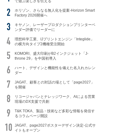
で遊ぶ楽しさを伝える
ホリゾン、さらなる無人化を提案-Horizon Smart
Factory 2026開催へ
キヤノン、レーザープロダクションプリンターベ
ンダー評価でリーダーに
理想科学工業、IJプリントエンジン「Integlide」
の横方向タイプ2機種受注開始
KOMORI、盛大印刷がB2インクジェット「J-
throne 29」を中国初導入
ハート、デザインと機能性を備えた名入れカレン
ダー
JAGAT、顧客との対話の場として「page2027」
を開催
リコージャパンとナレッジワーク、AIによる営業
現場のDX支援で共創
T&K TOKA、製品・技術など多彩な情報を発信す
るコラムページ開設
JAGAT、page2027ポスターデザイン決定-公式サ
イトもオープン