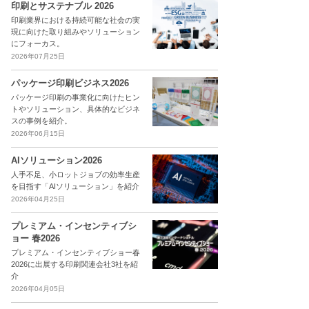
印刷とサステナブル 2026
印刷業界における持続可能な社会の実
現に向けた取り組みやソリューション
にフォーカス。
2026年07月25日
パッケージ印刷ビジネス2026
パッケージ印刷の事業化に向けたヒン
トやソリューション、具体的なビジネ
スの事例を紹介。
2026年06月15日
AIソリューション2026
人手不足、小ロットジョブの効率生産
を目指す「AIソリューション」を紹介
2026年04月25日
プレミアム・インセンティブシ
ョー 春2026
プレミアム・インセンティブショー春
2026に出展する印刷関連会社3社を紹
介
2026年04月05日