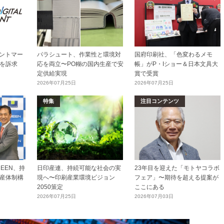
リントマー
パラシュート、作業性と環境対
国府印刷社、「色変わるメモ
を訴求
応を両立〜PO糊の国内生産で安
帳」がP・Iショー＆日本文具大
定供給実現
賞で受賞
2026年07月25日
2026年07月25日
特集
注目コンテンツ
EEN、持
日印産連、持続可能な社会の実
23年目を迎えた「モトヤコラボ
産体制構
現へ〜印刷産業環境ビジョン
フェア」〜期待を超える提案が
2050策定
ここにある
2026年07月25日
2026年07月03日