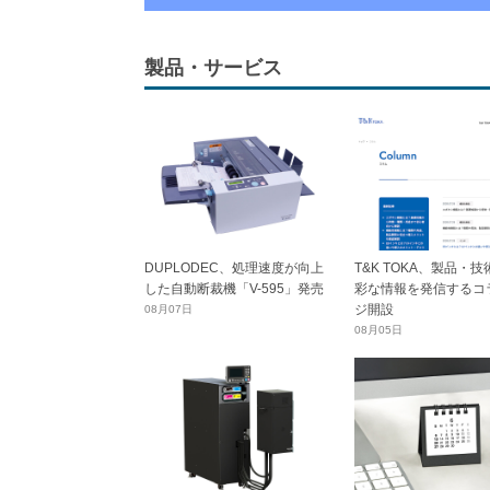
製品・サービス
DUPLODEC、処理速度が向上
T&K TOKA、製品・
した自動断裁機「V-595」発売
彩な情報を発信するコ
ジ開設
08月07日
08月05日