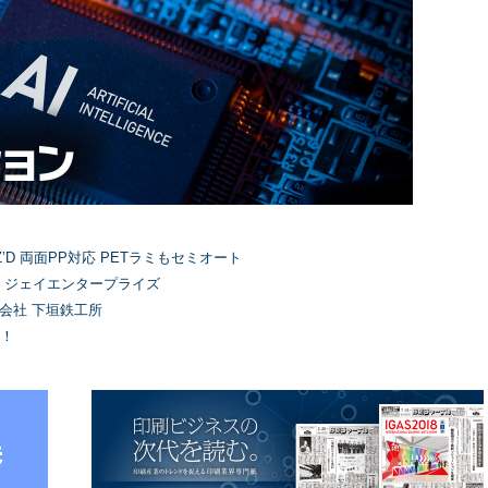
’D 両面PP対応 PETラミもセミオート
）ジェイエンタープライズ
式会社 下垣鉄工所
！