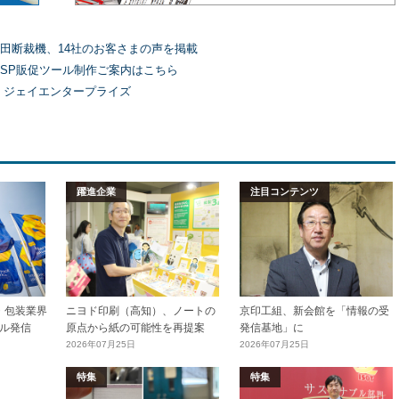
田断裁機、14社のお客さまの声を掲載
SP販促ツール制作ご案内はこちら
）ジェイエンタープライズ
躍進企業
注目コンテンツ
加工・包装業界
ニヨド印刷（高知）、ノートの
京印工組、新会館を「情報の受
ル発信
原点から紙の可能性を再提案
発信基地」に
2026年07月25日
2026年07月25日
特集
特集