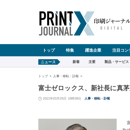
ペ
ー
ジ
の
先
頭
で
す
コ
ン
テ
ン
ツ
エ
リ
ア
へ
トップ
特集
躍進企業
注目コン
ナ
ビ
ゲ
ー
ニュース
新着
主要
製品・サービス
シ
ョ
ン
へ
トップ
人事・移転・訃報
富士ゼロックス、新社長に真茅
2021年03月25日
16時38分
人事・移転・訃報
富