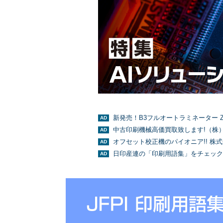
新発売！B3フルオートラミネーター Z
中古印刷機械高価買取致します!（株
オフセット校正機のパイオニア!! 株
日印産連の「印刷用語集」をチェック