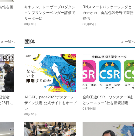
能性を備
キヤノン、レーザープロダクシ
RNスマートパッケージングと
ョンプリンターベンダー評価で
カナオカ、食品包装分野で業務
リーダーに
提携
08月06日
08月05日
団体
一覧へ
一覧へ
全印工連CSR、ワンスター3社
経営者
JAGAT、page2027ポスターデ
とツースター2社を新規認定
と26日に
ザイン決定-公式サイトもオープ
ン
08月04日
08月06日