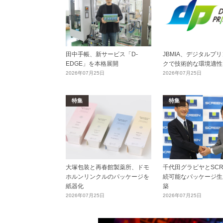
田中手帳、新サービス「D-
JBMIA、デジタルプ
EDGE」を本格展開
クで技術的な環境適性
2026年07月25日
2026年07月25日
特集
特集
大塚包装と再春館製薬所、ドモ
千代田グラビヤとSCR
ホルンリンクルのパッケージを
続可能なパッケージ生
紙器化
築
2026年07月25日
2026年07月25日