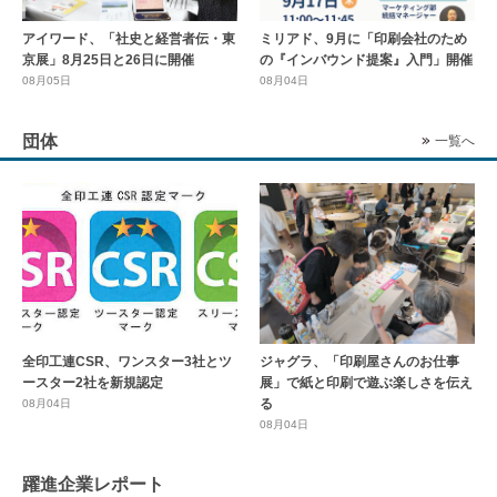
アイワード、「社史と経営者伝・東
ミリアド、9月に「印刷会社のため
京展」8月25日と26日に開催
の『インバウンド提案』入門」開催
08月05日
08月04日
団体
一覧へ
全印工連CSR、ワンスター3社とツ
ジャグラ、「印刷屋さんのお仕事
ースター2社を新規認定
展」で紙と印刷で遊ぶ楽しさを伝え
る
08月04日
08月04日
躍進企業レポート