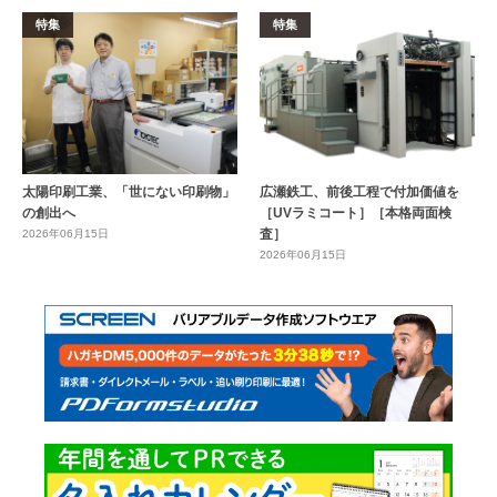
特集
特集
太陽印刷工業、「世にない印刷物」
広瀬鉄工、前後工程で付加価値を
の創出へ
［UVラミコート］［本格両面検
査］
2026年06月15日
2026年06月15日