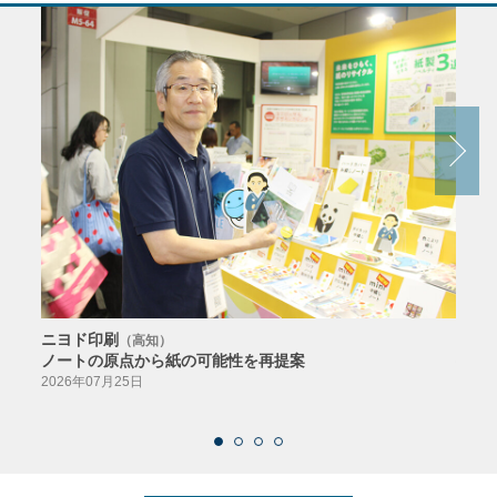
ニヨド印刷
サン
（高知）
ノートの原点から紙の可能性を再提案
特色か
導入
2026年07月25日
2026