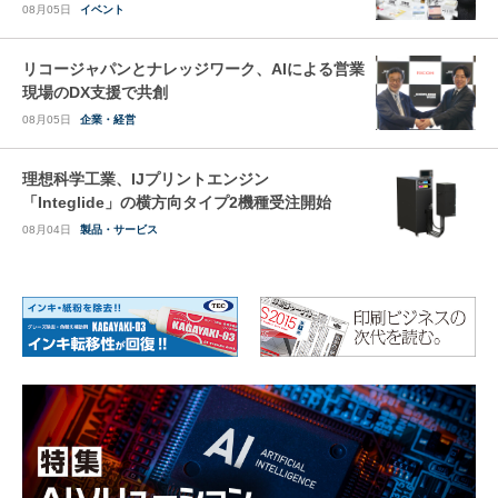
08月05日
イベント
リコージャパンとナレッジワーク、AIによる営業
現場のDX支援で共創
08月05日
企業・経営
理想科学工業、IJプリントエンジン
「Integlide」の横方向タイプ2機種受注開始
08月04日
製品・サービス