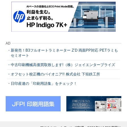
AD
新発売！B3フルオートラミネーター Z’D 両面PP対応 PETラミも
セミオート
中古印刷機械高価買取致します!（株）ジェイエンタープライズ
オフセット校正機のパイオニア!! 株式会社 下垣鉄工所
日印産連の「印刷用語集」をチェック！