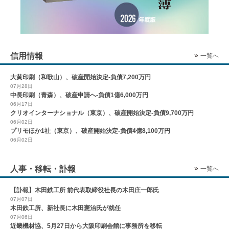
信用情報
一覧へ
大黄印刷（和歌山）、破産開始決定-負債7,200万円
07月28日
中長印刷（青森）、破産申請へ-負債1億6,000万円
06月17日
クリオインターナショナル（東京）、破産開始決定-負債9,700万円
06月02日
プリモほか1社（東京）、破産開始決定-負債4億8,100万円
06月02日
人事・移転・訃報
一覧へ
【訃報】木田鉄工所 前代表取締役社長の木田庄一郎氏
07月07日
木田鉄工所、新社長に木田憲治氏が就任
07月06日
近畿機材協、5月27日から大阪印刷会館に事務所を移転