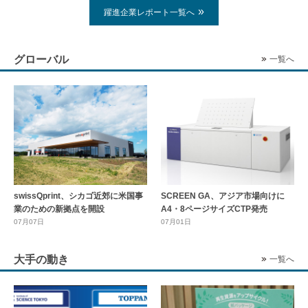
躍進企業レポート一覧へ
グローバル
一覧へ
swissQprint、シカゴ近郊に⽶国事
SCREEN GA、アジア市場向けに
業のための新拠点を開設
A4・8ページサイズCTP発売
07月07日
07月01日
大手の動き
一覧へ