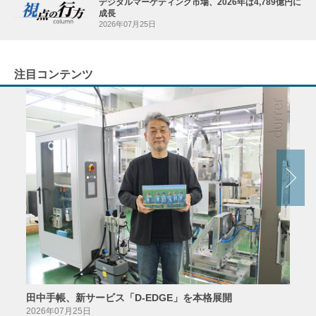
デジタルマーケティング市場、2026年は4,789億円に
成長
2026年07月25日
注目コンテンツ
田中手帳、新サービス「D-EDGE」を本格展開
23
案が
2026年07月25日