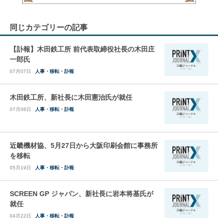
同じカテゴリーの記事
【訃報】木田鉄工所 前代表取締役社長の木田庄
一郎氏
07月07日
人事・移転・訃報
木田鉄工所、新社長に木田憲治氏が就任
07月06日
人事・移転・訃報
近畿機材協、5月27日から大阪印刷会館に事務所
を移転
05月19日
人事・移転・訃報
SCREEN GP ジャパン、新社長に岩本将基氏が
就任
04月22日
人事・移転・訃報