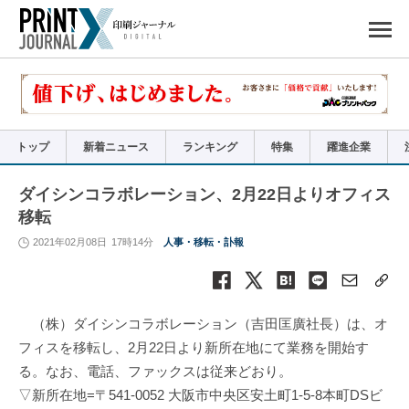
ペ
ー
ジ
の
先
頭
で
す
コ
ン
テ
ン
ツ
エ
リ
ア
トップ
新着ニュース
ランキング
特集
躍進企業
へ
ナ
ビ
ゲ
ー
ダイシンコラボレーション、2月22日よりオフィス
シ
ョ
移転
ン
へ
2021年02月08日
17時14分
人事・移転・訃報
（株）ダイシンコラボレーション（吉田匡廣社長）は、オ
フィスを移転し、2月22日より新所在地にて業務を開始す
る。なお、電話、ファックスは従来どおり。
▽新所在地=〒541-0052 大阪市中央区安土町1-5-8本町DSビ