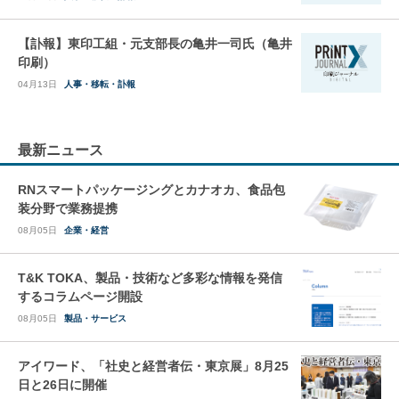
【訃報】東印工組・元支部長の亀井一司氏（亀井
印刷）
04月13日
人事・移転・訃報
最新ニュース
RNスマートパッケージングとカナオカ、食品包
装分野で業務提携
08月05日
企業・経営
T&K TOKA、製品・技術など多彩な情報を発信
するコラムページ開設
08月05日
製品・サービス
アイワード、「社史と経営者伝・東京展」8月25
日と26日に開催