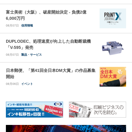
富士美術（大阪）、破産開始決定 - 負債2億
6,000万円
08月07日
信用情報
DUPLODEC、処理速度が向上した自動断裁機
「V-595」発売
08月07日
製品・サービス
日本郵便、「第41回全日本DM大賞」の作品募集
開始
08月06日
イベント