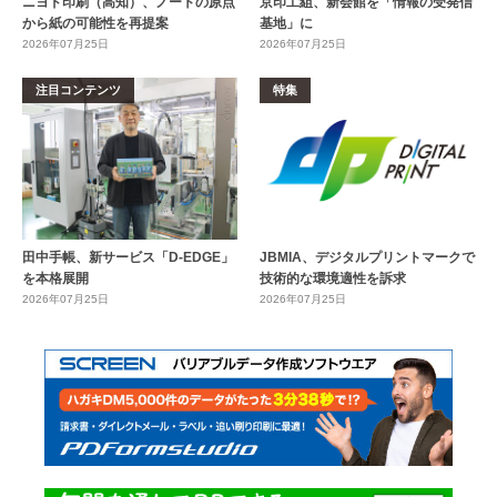
ニヨド印刷（高知）、ノートの原点
京印工組、新会館を「情報の受発信
から紙の可能性を再提案
基地」に
2026年07月25日
2026年07月25日
注目コンテンツ
特集
田中手帳、新サービス「D-EDGE」
JBMIA、デジタルプリントマークで
を本格展開
技術的な環境適性を訴求
2026年07月25日
2026年07月25日