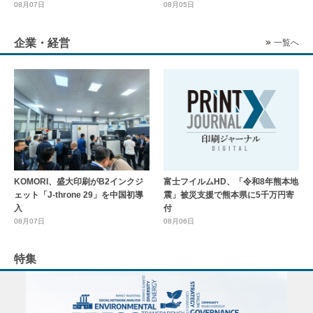
08月07日
08月05日
企業・経営
一覧へ
KOMORI、盛大印刷がB2インクジ
富士フイルムHD、「令和8年熊本地
ェット「J-throne 29」を中国初導
震」被災支援で熊本県に5千万円寄
入
付
08月07日
08月06日
特集