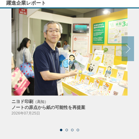
躍進企業レポート
ニヨド印刷
サン
（高知）
ノートの原点から紙の可能性を再提案
特色か
導入
2026年07月25日
2026