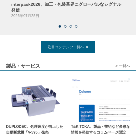
interpack2026、加工・包装業界にグローバルなシグナル
京印
発信
2026
2026年07月25日
注目コンテンツ一覧へ
製品・サービス
一覧へ
DUPLODEC、処理速度が向上した
T&K TOKA、製品・技術など多彩な
自動断裁機「V-595」発売
情報を発信するコラムページ開設