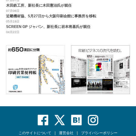
07月07日
木田鉄工所、新社長に木田憲治氏が就任
07月06日
近畿機材協、5月27日から大阪印刷会館に事務所を移転
05月19日
SCREEN GP ジャパン、新社長に岩本将基氏が就任
04月22日
このサイトについて
運営会社
プライバシーポリシー