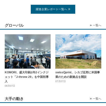
躍進企業レポート一覧へ
グローバル
一覧へ
KOMORI、盛大印刷がB2インクジ
swissQprint、シカゴ近郊に⽶国事
ェット「J-throne 29」を中国初導
業のための新拠点を開設
入
07月07日
08月07日
大手の動き
一覧へ