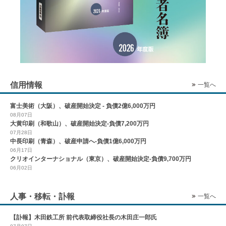
信用情報
一覧へ
富士美術（大阪）、破産開始決定 - 負債2億6,000万円
08月07日
大黄印刷（和歌山）、破産開始決定-負債7,200万円
07月28日
中長印刷（青森）、破産申請へ-負債1億6,000万円
06月17日
クリオインターナショナル（東京）、破産開始決定-負債9,700万円
06月02日
人事・移転・訃報
一覧へ
【訃報】木田鉄工所 前代表取締役社長の木田庄一郎氏