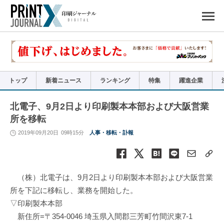
ペ
ー
ジ
の
先
頭
で
す
コ
ン
テ
ン
ツ
エ
リ
ア
トップ
新着ニュース
ランキング
特集
躍進企業
へ
ナ
ビ
ゲ
ー
北電子、9月2日より印刷製本本部および大阪営業
シ
ョ
所を移転
ン
へ
2019年09月20日
09時15分
人事・移転・訃報
（株）北電子は、9月2日より印刷製本本部および大阪営業
所を下記に移転し、業務を開始した。
▽印刷製本本部
新住所=〒354-0046 埼玉県入間郡三芳町竹間沢東7-1