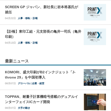
SCREEN GP ジャパン、新社長に岩本将基氏が
就任
04月22日
人事・移転・訃報
【訃報】東印工組・元支部長の亀井一司氏（亀井
印刷）
04月13日
人事・移転・訃報
最新ニュース
KOMORI、盛大印刷がB2インクジェット「J-
throne 29」を中国初導入
08月07日
グローバル
企業・経営
TOPPAN、耐量子計算機暗号搭載のデュアルイ
ンターフェイスICカード開発
08月07日
大手の動き