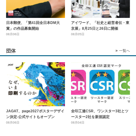
日本郵便、「第41回全日本DM大
アイワード、「社史と経営者伝・東
賞」の作品募集開始
京展」8月25日と26日に開催
08月06日
08月05日
団体
一覧へ
全印工連CSR、ワンスター3社とツ
JAGAT、page2027ポスターデザイ
ースター2社を新規認定
ン決定-公式サイトもオープン
08月04日
08月06日