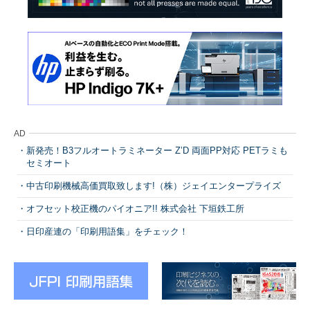
AD
新発売！B3フルオートラミネーター Z’D 両面PP対応 PETラミも
セミオート
中古印刷機械高価買取致します!（株）ジェイエンタープライズ
オフセット校正機のパイオニア!! 株式会社 下垣鉄工所
日印産連の「印刷用語集」をチェック！