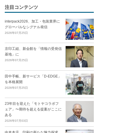
注目コンテンツ
interpack2026、加工・包装業界に
グローバルなシグナル発信
2026年07月25日
京印工組、新会館を「情報の受発信
基地」に
2026年07月25日
田中手帳、新サービス「D-EDGE」
を本格展開
2026年07月25日
23年目を迎えた「モトヤコラボフ
ェア」〜期待を超える提案がここに
ある
2026年07月03日
中本本店、印刷の新たな魅力探求