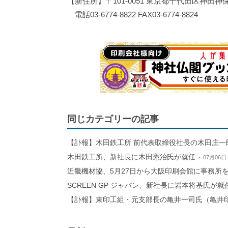
【新住所】〒101-0051 東京都千代田区神田神
電話03-6774-8822 FAX03-6774-8824
同じカテゴリーの記事
【訃報】木田鉄工所 前代表取締役社長の木田庄一
木田鉄工所、新社長に木田憲治氏が就任
07月06日
近畿機材協、5月27日から大阪印刷会館に事務所
SCREEN GP ジャパン、新社長に岩本将基氏が就
【訃報】東印工組・元支部長の亀井一司氏（亀井