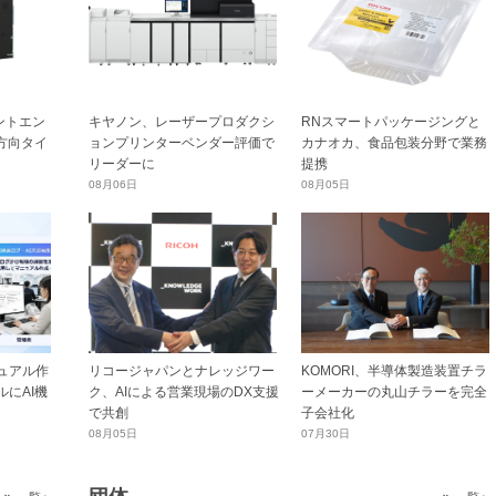
ントエン
キヤノン、レーザープロダクシ
RNスマートパッケージングと
横方向タイ
ョンプリンターベンダー評価で
カナオカ、食品包装分野で業務
リーダーに
提携
08月06日
08月05日
ュアル作
リコージャパンとナレッジワー
KOMORI、半導体製造装置チラ
にAI機
ク、AIによる営業現場のDX支援
ーメーカーの丸山チラーを完全
で共創
子会社化
08月05日
07月30日