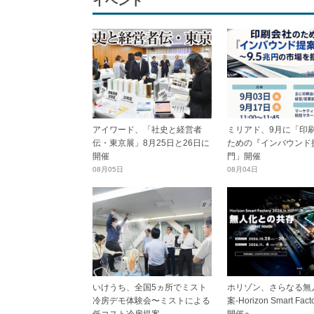
イベント
アイワード、「社史と経営者
ミリアド、9月に「印
伝・東京展」8月25日と26日に
ための『インバウンド
開催
門」開催
08月05日
08月04日
いけうち、全国5ヵ所でミスト
ホリゾン、さらなる無
冷房デモ体験会〜ミストによる
案-Horizon Smart Fact