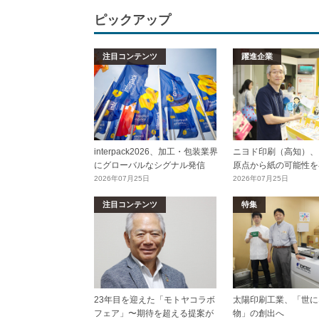
ピックアップ
注目コンテンツ
躍進企業
interpack2026、加工・包装業界
ニヨド印刷（高知）、
にグローバルなシグナル発信
原点から紙の可能性を
2026年07月25日
2026年07月25日
注目コンテンツ
特集
23年目を迎えた「モトヤコラボ
太陽印刷工業、「世に
フェア」〜期待を超える提案が
物」の創出へ