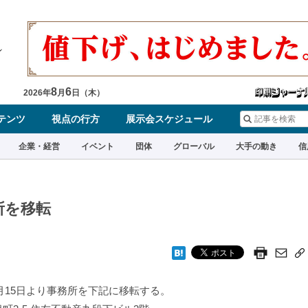
8
6
2026
年
月
日（
木
）
テンツ
視点の行方
展示会スケジュール
企業・経営
イベント
団体
グローバル
大手の動き
信
所を移転
15日より事務所を下記に移転する。