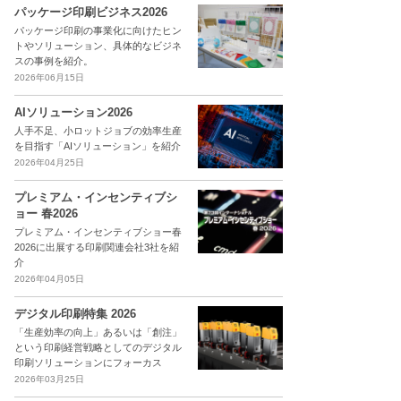
パッケージ印刷ビジネス2026
パッケージ印刷の事業化に向けたヒン
トやソリューション、具体的なビジネ
スの事例を紹介。
2026年06月15日
AIソリューション2026
人手不足、小ロットジョブの効率生産
を目指す「AIソリューション」を紹介
2026年04月25日
プレミアム・インセンティブシ
ョー 春2026
プレミアム・インセンティブショー春
2026に出展する印刷関連会社3社を紹
介
2026年04月05日
デジタル印刷特集 2026
「生産効率の向上」あるいは「創注」
という印刷経営戦略としてのデジタル
印刷ソリューションにフォーカス
2026年03月25日