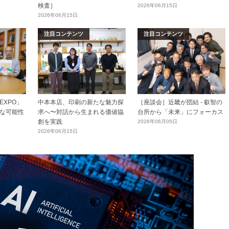
検査］
2026年06月15日
2026年06月15日
注目コンテンツ
注目コンテンツ
XPO」
中本本店、印刷の新たな魅力探
［座談会］近畿が団結 - 叡智の
な可能性
求へ〜対話から生まれる価値協
台所から「未来」にフォーカス
創を実践
2026年06月05日
2026年06月15日