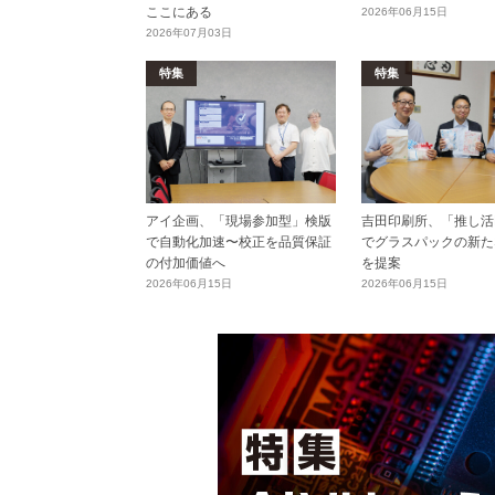
ここにある
2026年06月15日
2026年07月03日
特集
特集
アイ企画、「現場参加型」検版
吉田印刷所、「推し活E
で自動化加速〜校正を品質保証
でグラスパックの新た
の付加価値へ
を提案
2026年06月15日
2026年06月15日