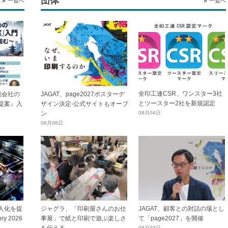
団体
一覧へ
一覧へ
全印工連CSR、ワンスター3社
刷会社の
JAGAT、page2027ポスターデ
とツースター2社を新規認定
提案』入
ザイン決定-公式サイトもオープ
ン
08月04日
08月06日
人化を提
ジャグラ、「印刷屋さんのお仕
JAGAT、顧客との対話の場とし
ory 2026
事展」で紙と印刷で遊ぶ楽しさ
て「page2027」を開催
08月03日