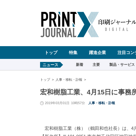
ペ
ー
ジ
の
先
頭
で
す
コ
ン
テ
ン
ツ
エ
リ
ア
へ
トップ
特集
躍進企業
注目コン
ナ
ビ
ゲ
ー
ニュース
新着
主要
製品・サービス
シ
ョ
ン
へ
トップ
人事・移転・訃報
宏和樹脂工業、4月15日に事務
2019年03月01日
10時57分
人事・移転・訃報
宏和樹脂工業（株）（鶴田和也社長）は、4月