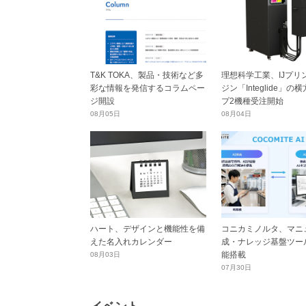
T&K TOKA、製品・技術など多
理想科学工業、IJプリ
彩な情報を発信するコラムペー
ジン「Integlide」の
ジ開設
プ2機種受注開始
08月05日
08月04日
ハート、デザインと機能性を備
コニカミノルタ、マニ
えた名入れカレンダー
成・ナレッジ基盤ツール
能搭載
08月03日
07月30日