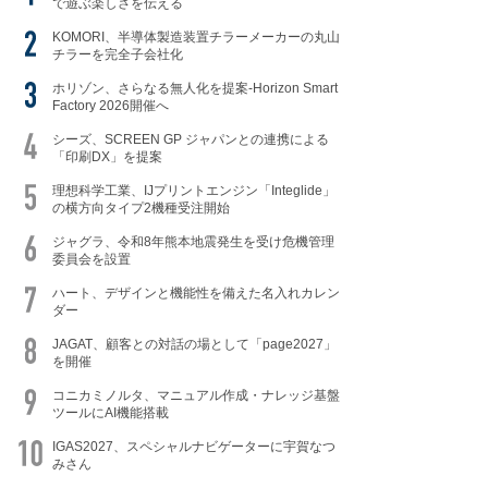
で遊ぶ楽しさを伝える
KOMORI、半導体製造装置チラーメーカーの丸山
チラーを完全子会社化
ホリゾン、さらなる無人化を提案-Horizon Smart
Factory 2026開催へ
シーズ、SCREEN GP ジャパンとの連携による
「印刷DX」を提案
理想科学工業、IJプリントエンジン「Integlide」
の横方向タイプ2機種受注開始
ジャグラ、令和8年熊本地震発生を受け危機管理
委員会を設置
ハート、デザインと機能性を備えた名入れカレン
ダー
JAGAT、顧客との対話の場として「page2027」
を開催
コニカミノルタ、マニュアル作成・ナレッジ基盤
ツールにAI機能搭載
IGAS2027、スペシャルナビゲーターに宇賀なつ
みさん