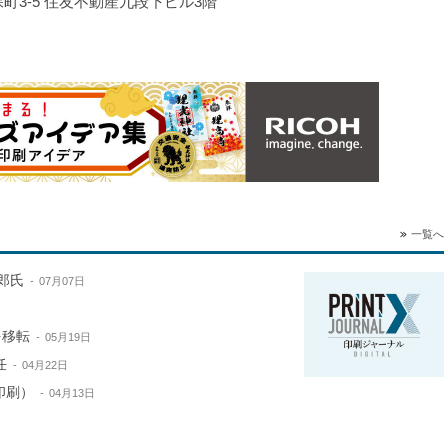
保町3-5 住友不動産九段下ビル3階
一覧へ
郎氏
07月07日
を移転
05月19日
任
04月22日
印刷）
04月13日