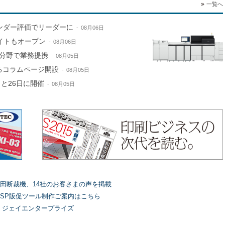
一覧へ
ンダー評価でリーダーに
08月06日
サイトもオープン
08月06日
分野で業務提携
08月05日
するコラムページ開設
08月05日
と26日に開催
08月05日
田断裁機、14社のお客さまの声を掲載
SP販促ツール制作ご案内はこちら
）ジェイエンタープライズ