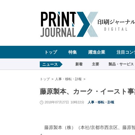
ペ
ー
ジ
の
先
頭
で
す
コ
ン
テ
ン
ツ
エ
リ
ア
へ
トップ
特集
躍進企業
注目コン
ナ
ビ
ゲ
ー
ニュース
新着
主要
製品・サービス
シ
ョ
ン
へ
トップ
人事・移転・訃報
藤原製本、カーク・イースト事
2018年07月27日
10時22分
人事・移転・訃報
藤原製本（株）（本社/京都市西京区、藤原智