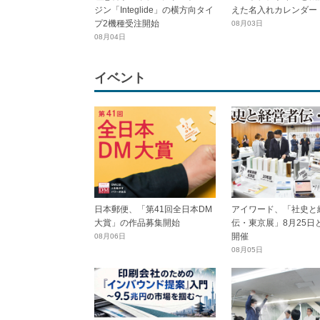
ジン「Integlide」の横方向タイ
えた名入れカレンダー
プ2機種受注開始
08月03日
08月04日
イベント
日本郵便、「第41回全日本DM
アイワード、「社史と
大賞」の作品募集開始
伝・東京展」8月25日
開催
08月06日
08月05日