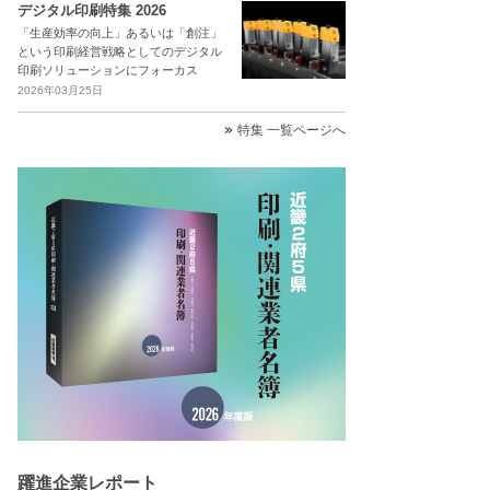
デジタル印刷特集 2026
「生産効率の向上」あるいは「創注」
という印刷経営戦略としてのデジタル
印刷ソリューションにフォーカス
2026年03月25日
特集 一覧ページへ
躍進企業レポート