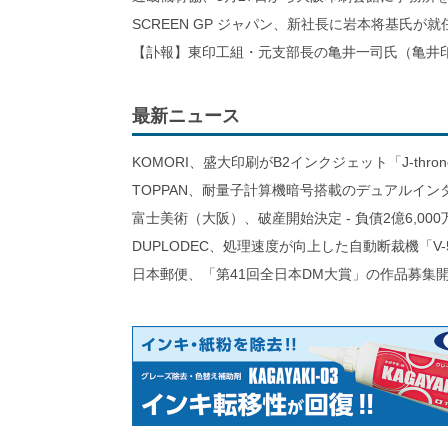
SCREEN GP ジャパン、新社長に岩本将基氏が就
【訃報】東印工組・元支部長の亀井一司氏（亀井
最新ニュース
KOMORI、盛大印刷がB2インクジェット「J-thro
TOPPAN、耐量子計算機暗号搭載のデュアルイン
富士美術（大阪）、破産開始決定 - 負債2億6,000
DUPLODEC、処理速度が向上した自動断裁機「V-
日本郵便、「第41回全日本DM大賞」の作品募集