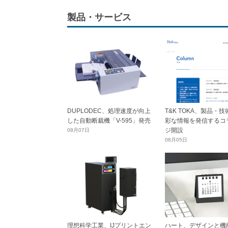
製品・サービス
DUPLODEC、処理速度が向上
T&K TOKA、製品・
した自動断裁機「V-595」発売
彩な情報を発信するコ
ジ開設
08月07日
08月05日
理想科学工業、IJプリントエン
ハート、デザインと機