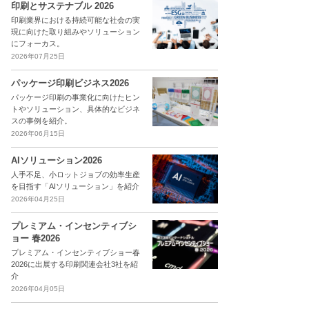
印刷とサステナブル 2026
印刷業界における持続可能な社会の実
現に向けた取り組みやソリューション
にフォーカス。
2026年07月25日
パッケージ印刷ビジネス2026
パッケージ印刷の事業化に向けたヒン
トやソリューション、具体的なビジネ
スの事例を紹介。
2026年06月15日
AIソリューション2026
人手不足、小ロットジョブの効率生産
を目指す「AIソリューション」を紹介
2026年04月25日
プレミアム・インセンティブシ
ョー 春2026
プレミアム・インセンティブショー春
2026に出展する印刷関連会社3社を紹
介
2026年04月05日