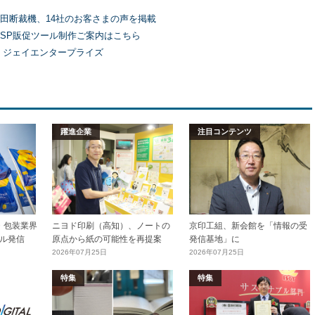
田断裁機、14社のお客さまの声を掲載
SP販促ツール制作ご案内はこちら
）ジェイエンタープライズ
躍進企業
注目コンテンツ
加工・包装業界
ニヨド印刷（高知）、ノートの
京印工組、新会館を「情報の受
ル発信
原点から紙の可能性を再提案
発信基地」に
2026年07月25日
2026年07月25日
特集
特集