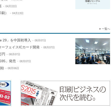
任
04月22日
印刷）
04月13日
一覧へ
ne 29」を中国初導入
08月07日
ターフェイスICカード開発
08月07日
万円
08月07日
595」発売
08月07日
開始
08月06日