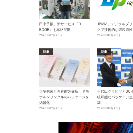
田中手帳、新サービス「D-
JBMIA、デジタルプ
EDGE」を本格展開
クで技術的な環境適性
2026年07月25日
2026年07月25日
特集
特集
大塚包装と再春館製薬所、ドモ
千代田グラビヤとSCR
ホルンリンクルのパッケージを
続可能なパッケージ生
紙器化
築
2026年07月25日
2026年07月25日