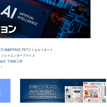
’D 両面PP対応 PETラミもセミオート
）ジェイエンタープライズ
式会社 下垣鉄工所
！