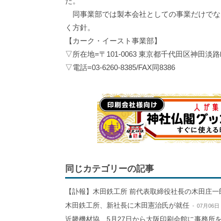
た。
同事業部では製本会社としての事業だけでな
く方針。
【カーク・イースト事業部】
▽所在地=〒101-0063 東京都千代田区神田淡
▽電話=03-6260-8385/FAX同8386
同じカテゴリーの記事
【訃報】木田鉄工所 前代表取締役社長の木田庄一
木田鉄工所、新社長に木田憲治氏が就任
07月06日
近畿機材協、5月27日から大阪印刷会館に事務所