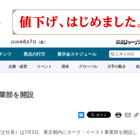
8
7
2026
年
月
日（
金
）
テンツ
視点の行方
展示会スケジュール
企業・経営
イベント
団体
グローバル
大手の動き
信
業部を開設
之社長）は7月2日、東京都内にカーク・イースト事業部を開設し