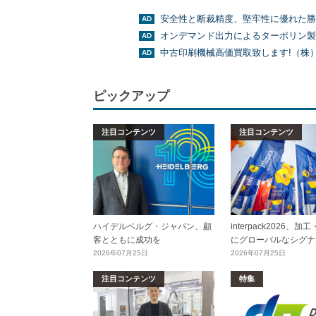
安全性と断裁精度、堅牢性に優れた勝
オンデマンド出力によるターポリン製
中古印刷機械高価買取致します!（株
ピックアップ
注目コンテンツ
注目コンテンツ
ハイデルベルグ・ジャパン、顧
interpack2026、
客とともに成功を
にグローバルなシグナ
2026年07月25日
2026年07月25日
注目コンテンツ
特集