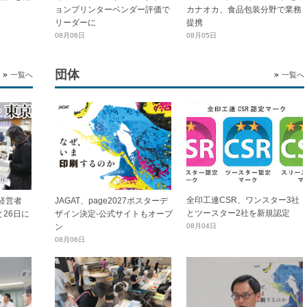
ョンプリンターベンダー評価で
カナオカ、食品包装分野で業務
リーダーに
提携
08月06日
08月05日
団体
一覧へ
一覧へ
全印工連CSR、ワンスター3社
経営者
JAGAT、page2027ポスターデ
とツースター2社を新規認定
と26日に
ザイン決定-公式サイトもオープ
ン
08月04日
08月06日