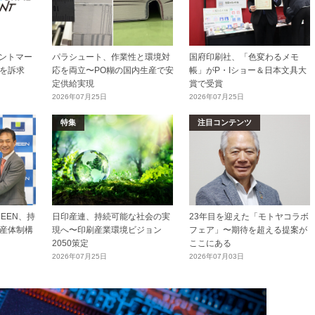
リントマー
パラシュート、作業性と環境対
国府印刷社、「色変わるメモ
を訴求
応を両立〜PO糊の国内生産で安
帳」がP・Iショー＆日本文具大
定供給実現
賞で受賞
2026年07月25日
2026年07月25日
特集
注目コンテンツ
EEN、持
日印産連、持続可能な社会の実
23年目を迎えた「モトヤコラボ
産体制構
現へ〜印刷産業環境ビジョン
フェア」〜期待を超える提案が
2050策定
ここにある
2026年07月25日
2026年07月03日