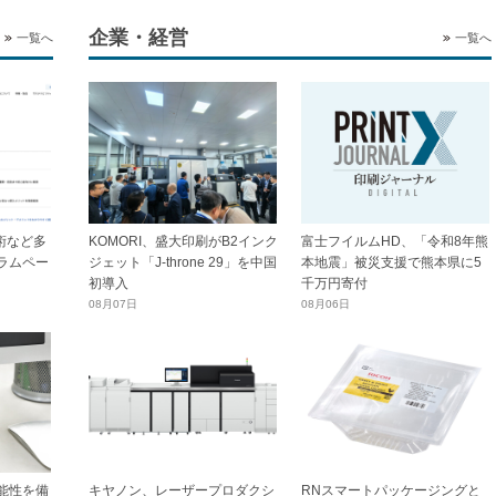
企業・経営
一覧へ
一覧へ
技術など多
KOMORI、盛大印刷がB2インク
富士フイルムHD、「令和8年熊
ラムペー
ジェット「J-throne 29」を中国
本地震」被災支援で熊本県に5
初導入
千万円寄付
08月07日
08月06日
能性を備
キヤノン、レーザープロダクシ
RNスマートパッケージングと