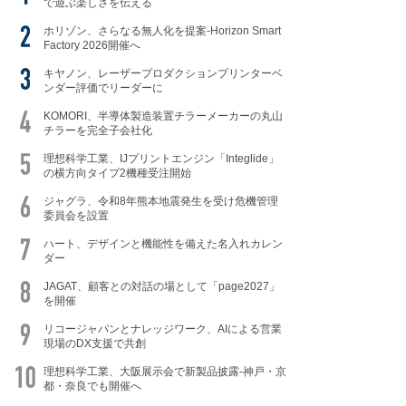
で遊ぶ楽しさを伝える
ホリゾン、さらなる無人化を提案-Horizon Smart
Factory 2026開催へ
キヤノン、レーザープロダクションプリンターベ
ンダー評価でリーダーに
KOMORI、半導体製造装置チラーメーカーの丸山
チラーを完全子会社化
理想科学工業、IJプリントエンジン「Integlide」
の横方向タイプ2機種受注開始
ジャグラ、令和8年熊本地震発生を受け危機管理
委員会を設置
ハート、デザインと機能性を備えた名入れカレン
ダー
JAGAT、顧客との対話の場として「page2027」
を開催
リコージャパンとナレッジワーク、AIによる営業
現場のDX支援で共創
理想科学工業、大阪展示会で新製品披露-神戸・京
都・奈良でも開催へ