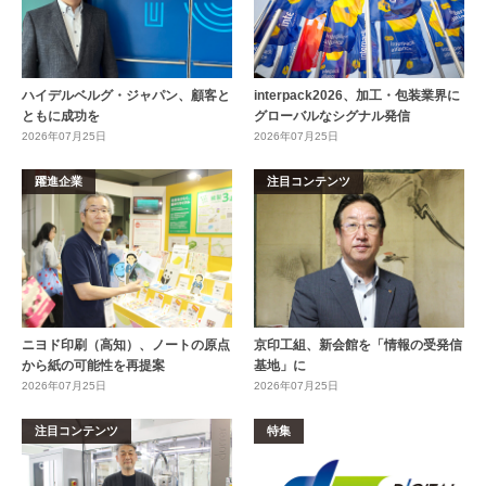
ハイデルベルグ・ジャパン、顧客と
interpack2026、加工・包装業界に
ともに成功を
グローバルなシグナル発信
2026年07月25日
2026年07月25日
躍進企業
注目コンテンツ
ニヨド印刷（高知）、ノートの原点
京印工組、新会館を「情報の受発信
から紙の可能性を再提案
基地」に
2026年07月25日
2026年07月25日
注目コンテンツ
特集