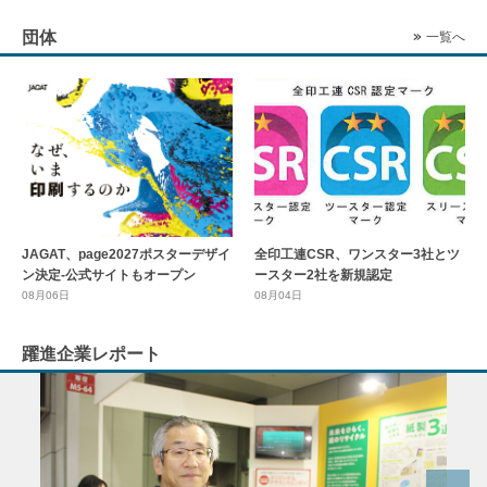
団体
一覧へ
全印工連CSR、ワンスター3社とツ
JAGAT、page2027ポスターデザイ
ースター2社を新規認定
ン決定-公式サイトもオープン
08月04日
08月06日
躍進企業レポート