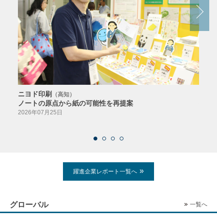
ニヨド印刷
サン
（高知）
ノートの原点から紙の可能性を再提案
特色か
導入
2026年07月25日
2026
躍進企業レポート一覧へ
グローバル
一覧へ