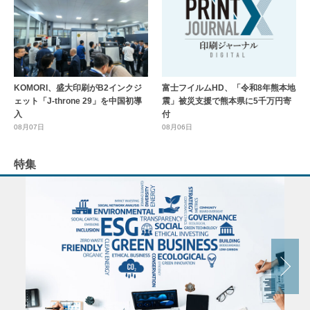
KOMORI、盛大印刷がB2インクジ
富士フイルムHD、「令和8年熊本地
ェット「J-throne 29」を中国初導
震」被災支援で熊本県に5千万円寄
入
付
08月07日
08月06日
特集