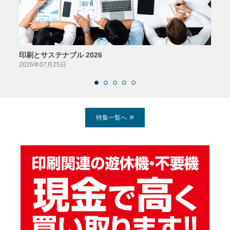
印刷とサステナブル 2026
パッ
2026年07月25日
2026
特集一覧へ