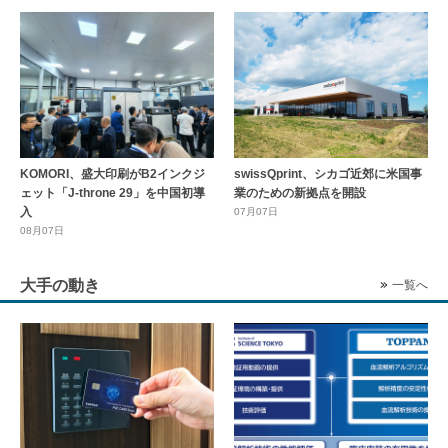
KOMORI、盛大印刷がB2インクジ
swissQprint、シカゴ近郊に⽶国事
ェット「J-throne 29」を中国初導
業のための新拠点を開設
入
07月07日
08月07日
大手の動き
一覧へ