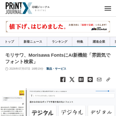
ペ
ー
ジ
の
先
頭
で
す
コ
ン
テ
ン
ツ
エ
リ
ア
トップ
新着ニュース
ランキング
特集
躍進企業
へ
ナ
ビ
ゲ
ー
モリサワ、Morisawa FontsにAI新機能「雰囲気で
シ
ョ
フォント検索」
ン
へ
2026年07月07日
16時19分
製品・サービス