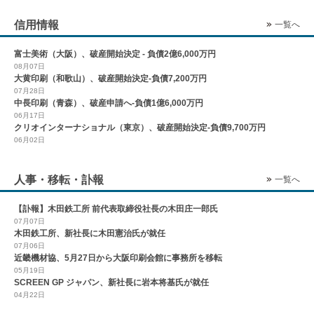
信用情報
一覧へ
富士美術（大阪）、破産開始決定 - 負債2億6,000万円
08月07日
大黄印刷（和歌山）、破産開始決定-負債7,200万円
07月28日
中長印刷（青森）、破産申請へ-負債1億6,000万円
06月17日
クリオインターナショナル（東京）、破産開始決定-負債9,700万円
06月02日
人事・移転・訃報
一覧へ
【訃報】木田鉄工所 前代表取締役社長の木田庄一郎氏
07月07日
木田鉄工所、新社長に木田憲治氏が就任
07月06日
近畿機材協、5月27日から大阪印刷会館に事務所を移転
05月19日
SCREEN GP ジャパン、新社長に岩本将基氏が就任
04月22日