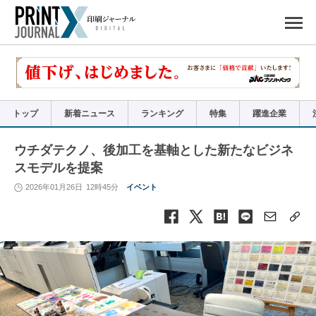
ペ
ー
ジ
の
先
頭
で
す
コ
ン
テ
ン
ツ
エ
リ
ア
トップ
新着ニュース
ランキング
特集
躍進企業
へ
ナ
ビ
ゲ
ー
ウチダテクノ、後加工を基軸とした新たなビジネ
シ
ョ
スモデルを提案
ン
へ
2026年01月26日
12時45分
イベント