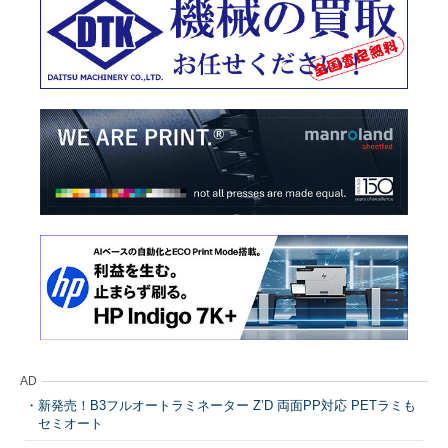
AD
新発売！B3フルオートラミネーター Z’D 両面PP対応 PETラミも
セミオート