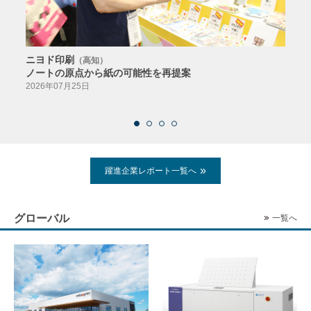
ニヨド印刷
サン
（高知）
ノートの原点から紙の可能性を再提案
特色か
導入
2026年07月25日
2026
躍進企業レポート一覧へ
グローバル
一覧へ