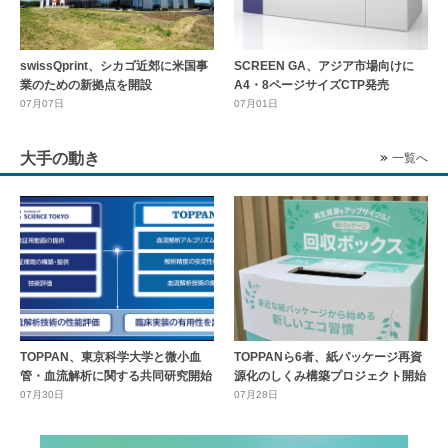
swissQprint、シカゴ近郊に⽶国事
SCREEN GA、アジア市場向けに
業のための新拠点を開設
A4・8ページサイズCTP発売
07月07日
07月01日
大手の動き
一覧へ
TOPPAN、東京科学大学と微小血
TOPPANら6者、紙パッケージ再資
管・血流解析に関する共同研究開始
源化のしくみ構築プロジェクト開始
07月30日
07月28日