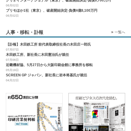
クリオインターナショナル（東京）、破産開始決定-負債9,700万円
06月02日
プリモほか1社（東京）、破産開始決定-負債4億8,100万円
06月02日
人事・移転・訃報
一覧へ
【訃報】木田鉄工所 前代表取締役社長の木田庄一郎氏
07月07日
木田鉄工所、新社長に木田憲治氏が就任
07月06日
近畿機材協、5月27日から大阪印刷会館に事務所を移転
05月19日
SCREEN GP ジャパン、新社長に岩本将基氏が就任
04月22日