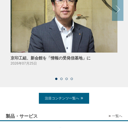
京印工組、新会館を「情報の受発信基地」に
田中
2026年07月25日
2026
注目コンテンツ一覧へ
製品・サービス
一覧へ