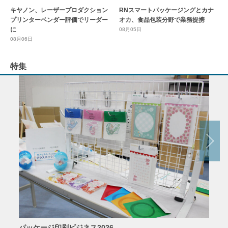
キヤノン、レーザープロダクション
RNスマートパッケージングとカナ
プリンターベンダー評価でリーダー
オカ、食品包装分野で業務提携
に
08月05日
08月06日
特集
パッケージ印刷ビジネス2026
AIソ