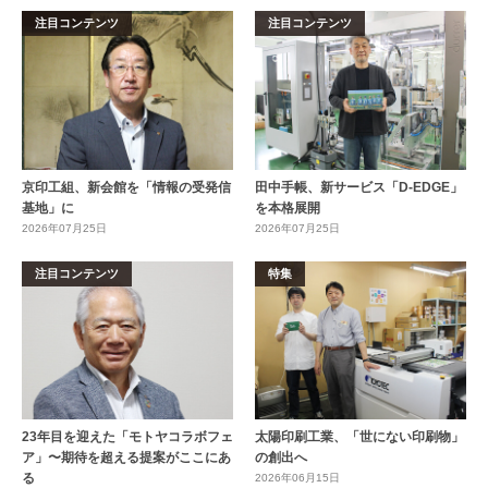
注目コンテンツ
注目コンテンツ
京印工組、新会館を「情報の受発信
田中手帳、新サービス「D-EDGE」
基地」に
を本格展開
2026年07月25日
2026年07月25日
注目コンテンツ
特集
23年目を迎えた「モトヤコラボフェ
太陽印刷工業、「世にない印刷物」
ア」〜期待を超える提案がここにあ
の創出へ
る
2026年06月15日