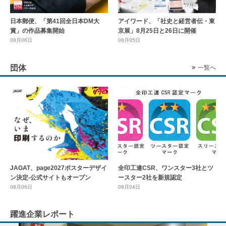
日本郵便、「第41回全日本DM大
アイワード、「社史と経営者伝・東
賞」の作品募集開始
京展」8月25日と26日に開催
08月06日
08月05日
団体
一覧へ
全印工連CSR、ワンスター3社とツ
JAGAT、page2027ポスターデザイ
ースター2社を新規認定
ン決定-公式サイトもオープン
08月04日
08月06日
躍進企業レポート