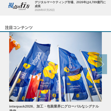
デジタルマーケティング市場、2026年は4,789億円に
成長
2026年07月25日
注目コンテンツ
interpack2026、加工・包装業界にグローバルなシグナル
京印
発信
2026