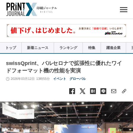
ペ
ー
ジ
の
先
頭
で
す
コ
ン
テ
ン
ツ
エ
リ
ア
トップ
新着ニュース
ランキング
特集
躍進企業
へ
ナ
ビ
ゲ
ー
swissQprint、バルセロナで拡張性に優れたワイ
シ
ョ
ドフォーマット機の性能を実演
ン
へ
2026年03月12日
13時55分
イベント
グローバル