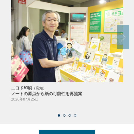
ニヨド印刷
サン
（高知）
ノートの原点から紙の可能性を再提案
特色か
導入
2026年07月25日
2026