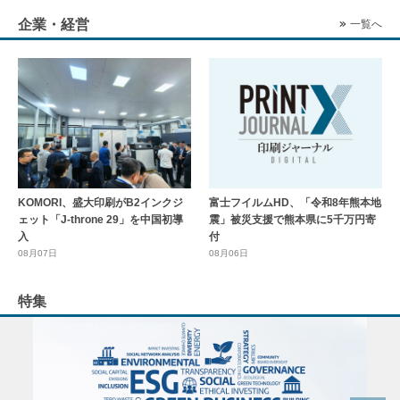
企業・経営
一覧へ
KOMORI、盛大印刷がB2インクジ
富士フイルムHD、「令和8年熊本地
ェット「J-throne 29」を中国初導
震」被災支援で熊本県に5千万円寄
入
付
08月07日
08月06日
特集