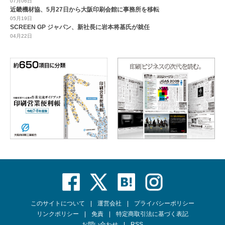
07月06日
近畿機材協、5月27日から大阪印刷会館に事務所を移転
05月19日
SCREEN GP ジャパン、新社長に岩本将基氏が就任
04月22日
このサイトについて
運営会社
プライバシーポリシー
リンクポリシー
免責
特定商取引法に基づく表記
お問い合わせ
RSS