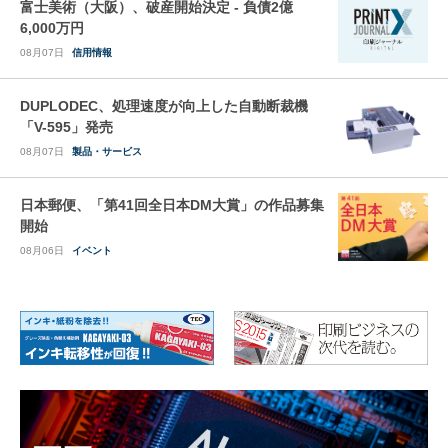
富士美術（大阪）、破産開始決定 - 負債2億
6,000万円
08月07日
信用情報
DUPLODEC、処理速度が向上した自動断裁機
「V-595」発売
08月07日
製品・サービス
日本郵便、「第41回全日本DM大賞」の作品募集
開始
08月06日
イベント