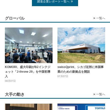
躍進企業レポート一覧へ
グローバル
一覧へ
KOMORI、盛大印刷がB2インクジ
swissQprint、シカゴ近郊に⽶国事
ェット「J-throne 29」を中国初導
業のための新拠点を開設
入
07月07日
08月07日
大手の動き
一覧へ