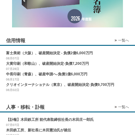
信用情報
一覧へ
富士美術（大阪）、破産開始決定 - 負債2億6,000万円
08月07日
大黄印刷（和歌山）、破産開始決定-負債7,200万円
07月28日
中長印刷（青森）、破産申請へ-負債1億6,000万円
06月17日
クリオインターナショナル（東京）、破産開始決定-負債9,700万円
06月02日
人事・移転・訃報
一覧へ
【訃報】木田鉄工所 前代表取締役社長の木田庄一郎氏
07月07日
木田鉄工所、新社長に木田憲治氏が就任