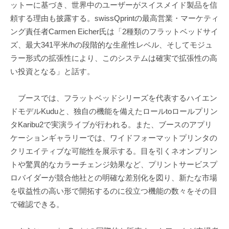
ットーに基づき、世界中のユーザーがスイスメイド製品を信
頼する理由も披露する。swissQprintの最高営業・マーケティ
ング責任者Carmen Eicher氏は「2種類のフラットベッドサイ
ズ、最大341平米/hの段階的な生産性レベル、そしてモジュ
ラー形式の拡張性により、このシステムは確実で拡張性の高
い投資となる」と話す。
ブースでは、フラットベッドシリーズを代表するハイエン
ドモデルKuduと、独自の機能を備えたロールtoロールプリン
タKaribu2で実演ライブが行われる。また、ブースのアプリ
ケーションギャラリーでは、ワイドフォーマットプリンタの
クリエイティブな可能性を展示する。目を引くネオンプリン
トや驚異的なカラーチェンジ効果など、プリントサービスプ
ロバイダーが競合他社との明確な差別化を図り、新たな市場
を収益性の高い形で開拓するのに役立つ機能の数々をその目
で確認できる。