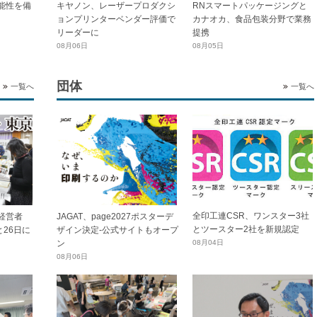
能性を備
キヤノン、レーザープロダクシ
RNスマートパッケージングと
ョンプリンターベンダー評価で
カナオカ、食品包装分野で業務
リーダーに
提携
08月06日
08月05日
団体
一覧へ
一覧へ
全印工連CSR、ワンスター3社
経営者
JAGAT、page2027ポスターデ
とツースター2社を新規認定
と26日に
ザイン決定-公式サイトもオープ
ン
08月04日
08月06日