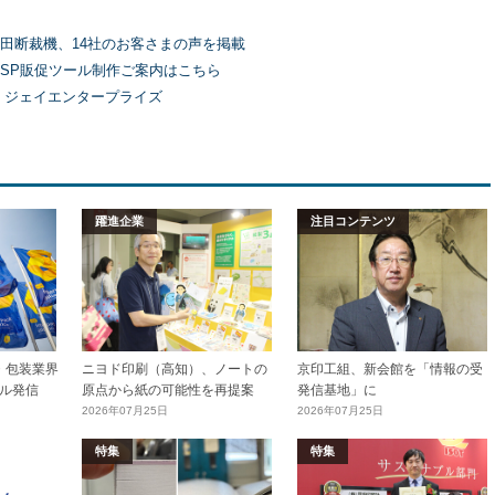
田断裁機、14社のお客さまの声を掲載
SP販促ツール制作ご案内はこちら
）ジェイエンタープライズ
躍進企業
注目コンテンツ
加工・包装業界
ニヨド印刷（高知）、ノートの
京印工組、新会館を「情報の受
ル発信
原点から紙の可能性を再提案
発信基地」に
2026年07月25日
2026年07月25日
特集
特集