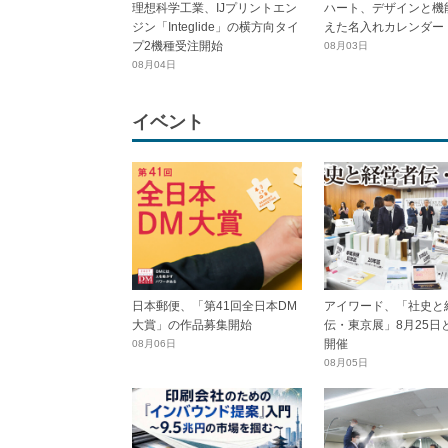
理想科学工業、IJプリントエン
ハート、デザインと機
ジン「Integlide」の横方向タイ
えた名入れカレンダー
プ2機種受注開始
08月03日
08月04日
イベント
日本郵便、「第41回全日本DM
アイワード、「社史と
大賞」の作品募集開始
伝・東京展」8月25日
開催
08月06日
08月05日