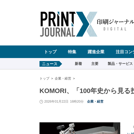
ペ
ー
ジ
の
先
頭
で
す
コ
ン
テ
ン
ツ
エ
リ
ア
へ
トップ
特集
躍進企業
注目コン
ナ
ビ
ゲ
ー
ニュース
新着
主要
製品・サービス
シ
ョ
ン
へ
トップ
企業・経営
KOMORI、「100年史から見
2026年01月22日
16時20分
企業・経営
（