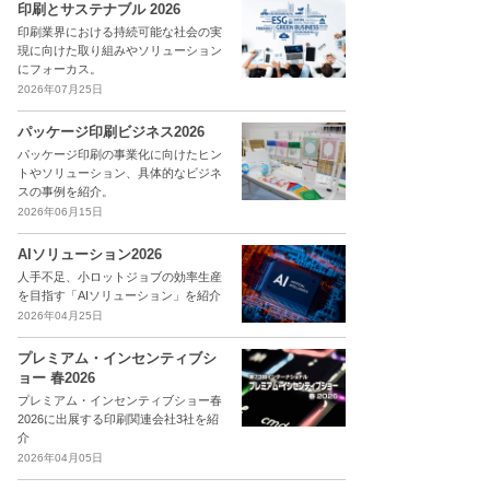
印刷とサステナブル 2026
印刷業界における持続可能な社会の実
現に向けた取り組みやソリューション
にフォーカス。
2026年07月25日
パッケージ印刷ビジネス2026
パッケージ印刷の事業化に向けたヒン
トやソリューション、具体的なビジネ
スの事例を紹介。
2026年06月15日
AIソリューション2026
人手不足、小ロットジョブの効率生産
を目指す「AIソリューション」を紹介
2026年04月25日
プレミアム・インセンティブシ
ョー 春2026
プレミアム・インセンティブショー春
2026に出展する印刷関連会社3社を紹
介
2026年04月05日