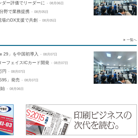
ンダー評価でリーダーに
08月06日
分野で業務提携
08月05日
現場のDX支援で共創
08月05日
一覧へ
ne 29」を中国初導入
08月07日
ターフェイスICカード開発
08月07日
万円
08月07日
595」発売
08月07日
開始
08月06日