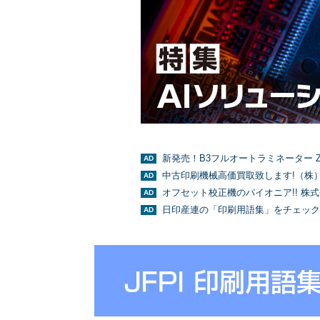
新発売！B3フルオートラミネーター Z
中古印刷機械高価買取致します!（株
オフセット校正機のパイオニア!! 株
日印産連の「印刷用語集」をチェック