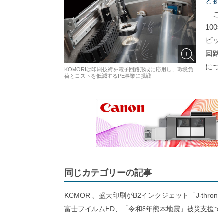
と
この
1
ピ
回
に
KOMORIは印刷技術を電子回路形成に応用し、環境負
荷とコストを低減するPE事業に挑戦
同じカテゴリーの記事
KOMORI、盛大印刷がB2インクジェット「J-thro
富士フイルムHD、「令和8年熊本地震」被災支援