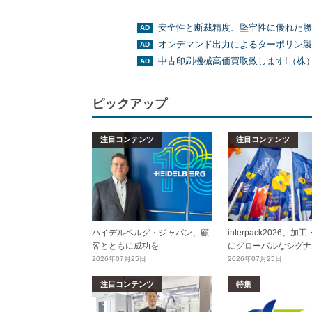
安全性と断裁精度、堅牢性に優れた勝
オンデマンド出力によるターポリン製
中古印刷機械高価買取致します!（株
ピックアップ
注目コンテンツ
注目コンテンツ
ハイデルベルグ・ジャパン、顧
interpack2026、
客とともに成功を
にグローバルなシグナ
2026年07月25日
2026年07月25日
注目コンテンツ
特集