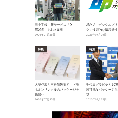
田中手帳、新サービス「D-
JBMIA、デジタルプ
EDGE」を本格展開
クで技術的な環境適性
2026年07月25日
2026年07月25日
特集
特集
大塚包装と再春館製薬所、ドモ
千代田グラビヤとSCR
ホルンリンクルのパッケージを
続可能なパッケージ生
紙器化
築
2026年07月25日
2026年07月25日