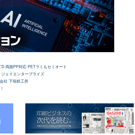
’D 両面PP対応 PETラミもセミオート
）ジェイエンタープライズ
式会社 下垣鉄工所
！