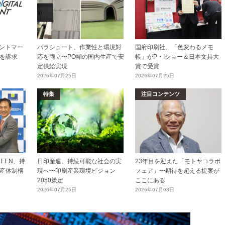
リントマー
パラシュート、作業性と環境対
国府印刷社、「色変わるメモ
を訴求
応を両立〜PO糊の国内生産で安
帳」がP・Iショー＆日本文具大
定供給実現
賞で受賞
2026年07月25日
2026年07月25日
特集
注目コンテンツ
EEN、持
日印産連、持続可能な社会の実
23年目を迎えた「モトヤコラボ
産体制構
現へ〜印刷産業環境ビジョン
フェア」〜期待を超える提案が
2050策定
ここにある
2026年07月25日
2026年07月03日