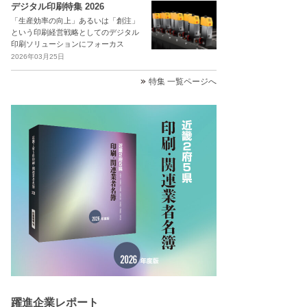
デジタル印刷特集 2026
「生産効率の向上」あるいは「創注」
という印刷経営戦略としてのデジタル
印刷ソリューションにフォーカス
2026年03月25日
特集 一覧ページへ
躍進企業レポート