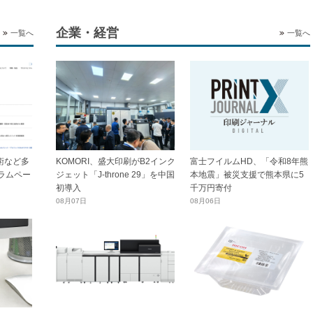
企業・経営
一覧へ
一覧へ
技術など多
KOMORI、盛大印刷がB2インク
富士フイルムHD、「令和8年熊
ラムペー
ジェット「J-throne 29」を中国
本地震」被災支援で熊本県に5
初導入
千万円寄付
08月07日
08月06日