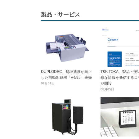
製品・サービス
DUPLODEC、処理速度が向上
T&K TOKA、製品・
した自動断裁機「V-595」発売
彩な情報を発信するコ
ジ開設
08月07日
08月05日