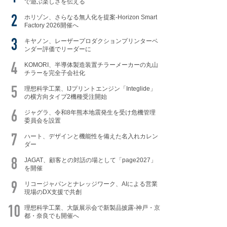
で遊ぶ楽しさを伝える
ホリゾン、さらなる無人化を提案-Horizon Smart
Factory 2026開催へ
キヤノン、レーザープロダクションプリンターベ
ンダー評価でリーダーに
KOMORI、半導体製造装置チラーメーカーの丸山
チラーを完全子会社化
理想科学工業、IJプリントエンジン「Integlide」
の横方向タイプ2機種受注開始
ジャグラ、令和8年熊本地震発生を受け危機管理
委員会を設置
ハート、デザインと機能性を備えた名入れカレン
ダー
JAGAT、顧客との対話の場として「page2027」
を開催
リコージャパンとナレッジワーク、AIによる営業
現場のDX支援で共創
理想科学工業、大阪展示会で新製品披露-神戸・京
都・奈良でも開催へ