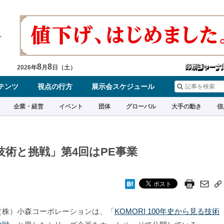
8
8
2026
年
月
日（
土
）
テンツ
視点の行方
展示会スケジュール
企業・経営
イベント
団体
グローバル
大手の動き
信
る技術と挑戦」第4回はPE事業
株）小森コーポレーションは、「
KOMORI 100年史から見る技術