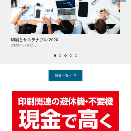
印刷とサステナブル 2026
パッ
2026年07月25日
2026
特集一覧へ