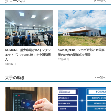
グローバル
一覧へ
KOMORI、盛大印刷がB2インクジ
swissQprint、シカゴ近郊に⽶国事
ェット「J-throne 29」を中国初導
業のための新拠点を開設
入
07月07日
08月07日
大手の動き
一覧へ