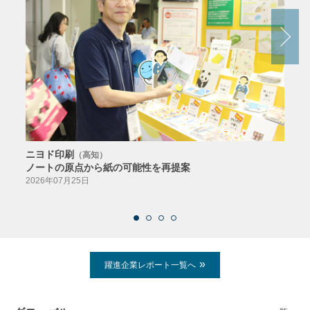
ニヨド印刷
サン
（高知）
ノートの原点から紙の可能性を再提案
特色か
導入
2026年07月25日
2026
躍進企業レポート一覧へ