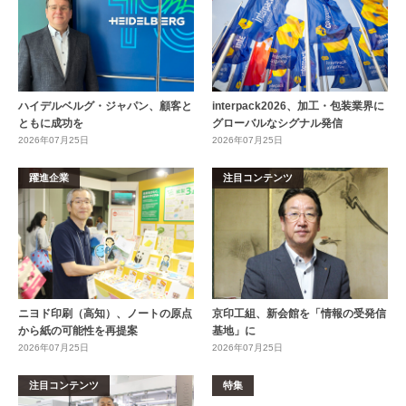
ハイデルベルグ・ジャパン、顧客と
interpack2026、加工・包装業界に
ともに成功を
グローバルなシグナル発信
2026年07月25日
2026年07月25日
躍進企業
注目コンテンツ
ニヨド印刷（高知）、ノートの原点
京印工組、新会館を「情報の受発信
から紙の可能性を再提案
基地」に
2026年07月25日
2026年07月25日
注目コンテンツ
特集