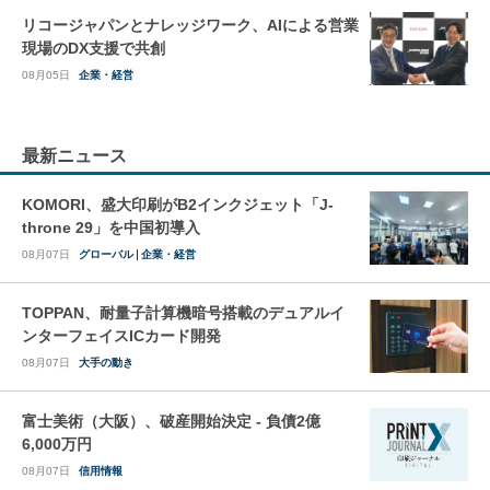
リコージャパンとナレッジワーク、AIによる営業
現場のDX支援で共創
08月05日
企業・経営
最新ニュース
KOMORI、盛大印刷がB2インクジェット「J-
throne 29」を中国初導入
08月07日
グローバル
企業・経営
TOPPAN、耐量子計算機暗号搭載のデュアルイ
ンターフェイスICカード開発
08月07日
大手の動き
富士美術（大阪）、破産開始決定 - 負債2億
6,000万円
08月07日
信用情報