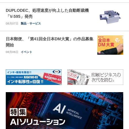
DUPLODEC、処理速度が向上した自動断裁機
「V-595」発売
08月07日
製品・サービス
日本郵便、「第41回全日本DM大賞」の作品募集
開始
08月06日
イベント