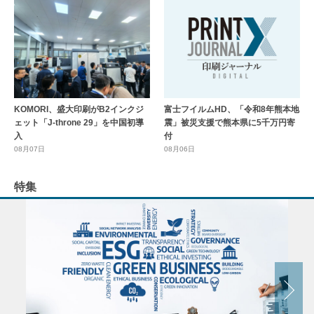
KOMORI、盛大印刷がB2インクジ
富士フイルムHD、「令和8年熊本地
ェット「J-throne 29」を中国初導
震」被災支援で熊本県に5千万円寄
入
付
08月07日
08月06日
特集