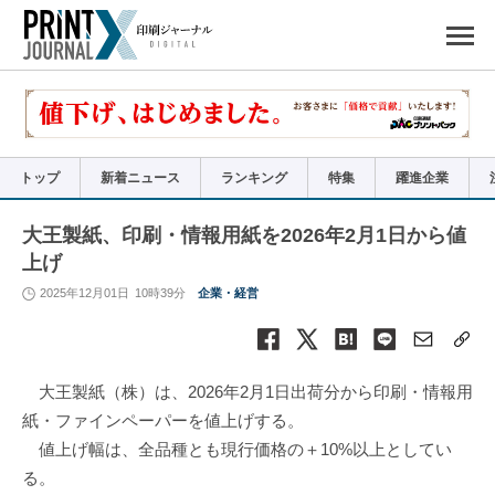
ペ
ー
ジ
の
先
頭
で
す
コ
ン
テ
ン
ツ
エ
リ
ア
トップ
新着ニュース
ランキング
特集
躍進企業
へ
ナ
ビ
ゲ
ー
大王製紙、印刷・情報用紙を2026年2月1日から値
シ
ョ
上げ
ン
へ
2025年12月01日
10時39分
企業・経営
大王製紙（株）は、2026年2月1日出荷分から印刷・情報用
紙・ファインペーパーを値上げする。
値上げ幅は、全品種とも現行価格の＋10%以上としてい
る。