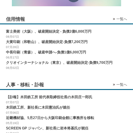
信用情報
一覧へ
富士美術（大阪）、破産開始決定 - 負債2億6,000万円
08月07日
大黄印刷（和歌山）、破産開始決定-負債7,200万円
07月28日
中長印刷（青森）、破産申請へ-負債1億6,000万円
06月17日
クリオインターナショナル（東京）、破産開始決定-負債9,700万円
06月02日
人事・移転・訃報
一覧へ
【訃報】木田鉄工所 前代表取締役社長の木田庄一郎氏
07月07日
木田鉄工所、新社長に木田憲治氏が就任
07月06日
近畿機材協、5月27日から大阪印刷会館に事務所を移転
05月19日
SCREEN GP ジャパン、新社長に岩本将基氏が就任