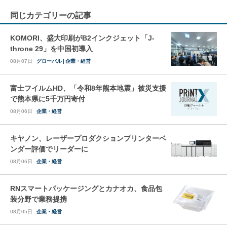
同じカテゴリーの記事
KOMORI、盛大印刷がB2インクジェット「J-
throne 29」を中国初導入
08月07日
グローバル
企業・経営
富士フイルムHD、「令和8年熊本地震」被災支援
で熊本県に5千万円寄付
08月06日
企業・経営
キヤノン、レーザープロダクションプリンターベ
ンダー評価でリーダーに
08月06日
企業・経営
RNスマートパッケージングとカナオカ、食品包
装分野で業務提携
08月05日
企業・経営