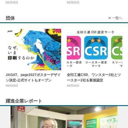
08月06日
08月05日
団体
一覧へ
全印工連CSR、ワンスター3社とツ
JAGAT、page2027ポスターデザイ
ースター2社を新規認定
ン決定-公式サイトもオープン
08月04日
08月06日
躍進企業レポート