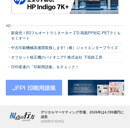
AD
新発売！B3フルオートラミネーター Z’D 両面PP対応 PETラミも
セミオート
中古印刷機械高価買取致します!（株）ジェイエンタープライズ
オフセット校正機のパイオニア!! 株式会社 下垣鉄工所
日印産連の「印刷用語集」をチェック！
デジタルマーケティング市場、2026年は4,789億円に
成長
2026年07月25日