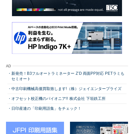
AD
新発売！B3フルオートラミネーター Z’D 両面PP対応 PETラミも
セミオート
中古印刷機械高価買取致します!（株）ジェイエンタープライズ
オフセット校正機のパイオニア!! 株式会社 下垣鉄工所
日印産連の「印刷用語集」をチェック！