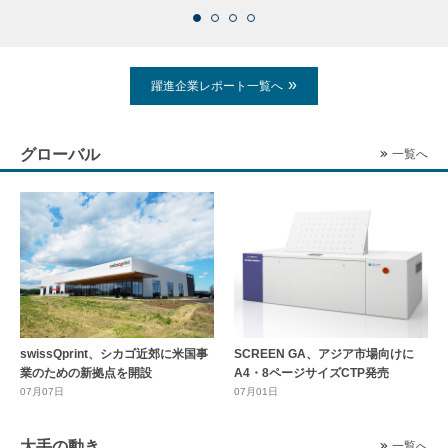
躍進企業レポート一覧へ
グローバル
一覧へ
swissQprint、シカゴ近郊に⽶国事
SCREEN GA、アジア市場向けに
業のための新拠点を開設
A4・8ページサイズCTP発売
07月07日
07月01日
大手の動き
一覧へ