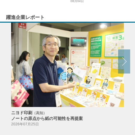
08月04日
躍進企業レポート
ニヨド印刷
サン
（高知）
ノートの原点から紙の可能性を再提案
特色か
導入
2026年07月25日
2026