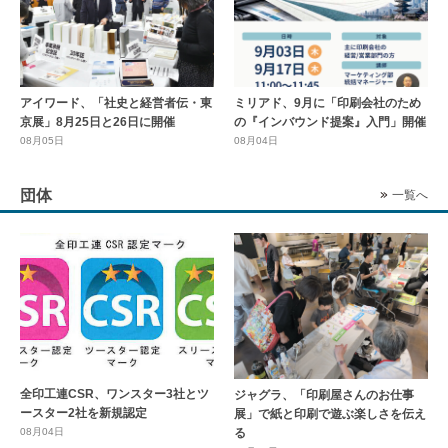
アイワード、「社史と経営者伝・東
ミリアド、9月に「印刷会社のため
京展」8月25日と26日に開催
の『インバウンド提案』入門」開催
08月05日
08月04日
団体
一覧へ
全印工連CSR、ワンスター3社とツ
ジャグラ、「印刷屋さんのお仕事
ースター2社を新規認定
展」で紙と印刷で遊ぶ楽しさを伝え
る
08月04日