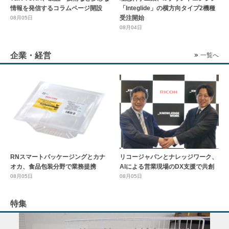
情報を発信するコラムページ開設
「Integlide」の横方向タイプ2機種
受注開始
08月05日
08月04日
企業・経営
一覧へ
RNスマートパッケージングとカナ
リコージャパンとナレッジワーク、
オカ、食品包装分野で業務提携
AIによる営業現場のDX支援で共創
08月05日
08月05日
特集