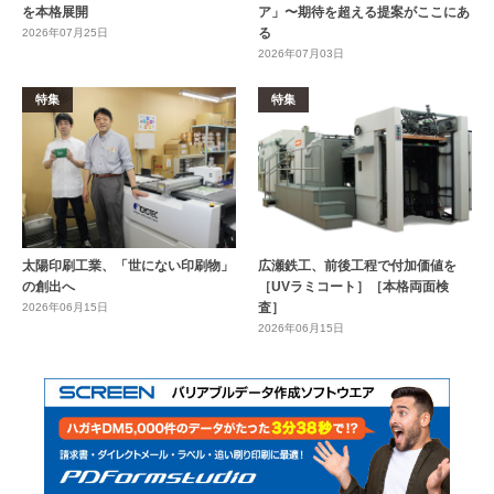
を本格展開
ア」〜期待を超える提案がここにあ
る
2026年07月25日
2026年07月03日
特集
特集
太陽印刷工業、「世にない印刷物」
広瀬鉄工、前後工程で付加価値を
の創出へ
［UVラミコート］［本格両面検
査］
2026年06月15日
2026年06月15日