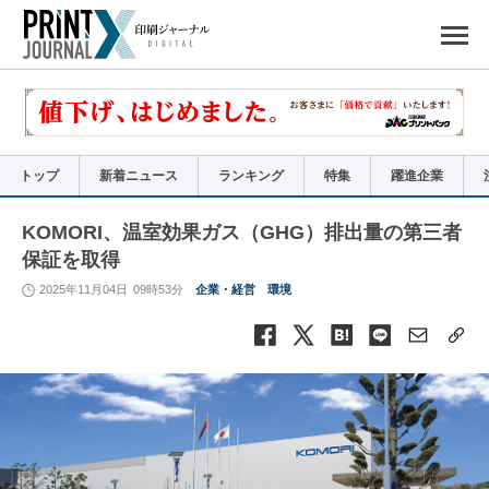
ペ
ー
ジ
の
先
頭
で
す
コ
ン
テ
ン
ツ
エ
リ
ア
トップ
新着ニュース
ランキング
特集
躍進企業
へ
ナ
ビ
ゲ
ー
KOMORI、温室効果ガス（GHG）排出量の第三者
シ
ョ
保証を取得
ン
へ
2025年11月04日
09時53分
企業・経営
環境