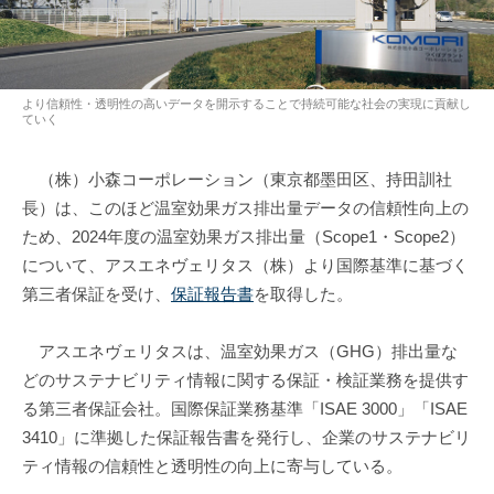
より信頼性・透明性の高いデータを開示することで持続可能な社会の実現に貢献し
ていく
（株）小森コーポレーション（東京都墨田区、持田訓社
長）は、このほど温室効果ガス排出量データの信頼性向上の
ため、2024年度の温室効果ガス排出量（Scope1・Scope2）
について、アスエネヴェリタス（株）より国際基準に基づく
第三者保証を受け、
保証報告書
を取得した。
アスエネヴェリタスは、温室効果ガス（GHG）排出量な
どのサステナビリティ情報に関する保証・検証業務を提供す
る第三者保証会社。国際保証業務基準「ISAE 3000」「ISAE
3410」に準拠した保証報告書を発行し、企業のサステナビリ
ティ情報の信頼性と透明性の向上に寄与している。