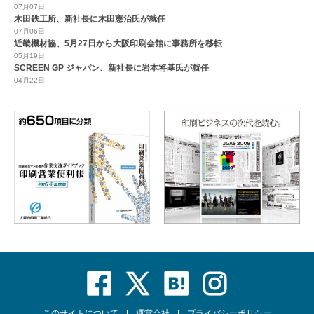
07月07日
木田鉄工所、新社長に木田憲治氏が就任
07月06日
近畿機材協、5月27日から大阪印刷会館に事務所を移転
05月19日
SCREEN GP ジャパン、新社長に岩本将基氏が就任
04月22日
このサイトについて
運営会社
プライバシーポリシー