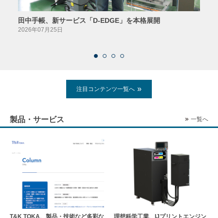
田中手帳、新サービス「D-EDGE」を本格展開
23
案が
2026年07月25日
2026
注目コンテンツ一覧へ
製品・サービス
一覧へ
T&K TOKA、製品・技術など多彩な
理想科学工業、IJプリントエンジン