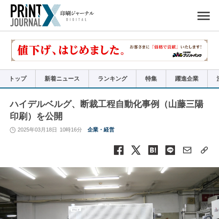
ペ
ー
ジ
の
先
頭
で
す
コ
ン
テ
ン
ツ
エ
リ
ア
トップ
新着ニュース
ランキング
特集
躍進企業
へ
ナ
ビ
ゲ
ー
ハイデルベルグ、断裁工程自動化事例（山藤三陽
シ
ョ
印刷）を公開
ン
へ
2025年03月18日
10時16分
企業・経営