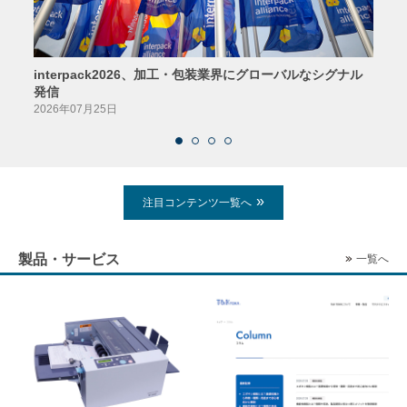
interpack2026、加工・包装業界にグローバルなシグナル
京印
発信
2026
2026年07月25日
注目コンテンツ一覧へ
製品・サービス
一覧へ