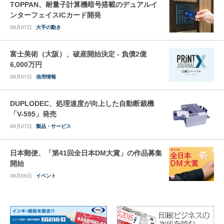
TOPPAN、耐量子計算機暗号搭載のデュアルイ
ンターフェイスICカード開発
08月07日
大手の動き
富士美術（大阪）、破産開始決定 - 負債2億
6,000万円
08月07日
信用情報
DUPLODEC、処理速度が向上した自動断裁機
「V-595」発売
08月07日
製品・サービス
日本郵便、「第41回全日本DM大賞」の作品募集
開始
08月06日
イベント