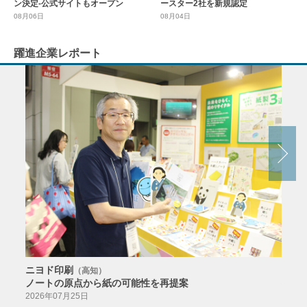
ースター2社を新規認定
ン決定-公式サイトもオープン
08月04日
08月06日
躍進企業レポート
ニヨド印刷
サン
（高知）
ノートの原点から紙の可能性を再提案
特色か
導入
2026年07月25日