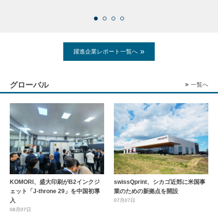
2026
躍進企業レポート一覧へ
グローバル
一覧へ
KOMORI、盛大印刷がB2インクジ
swissQprint、シカゴ近郊に⽶国事
ェット「J-throne 29」を中国初導
業のための新拠点を開設
入
07月07日
08月07日