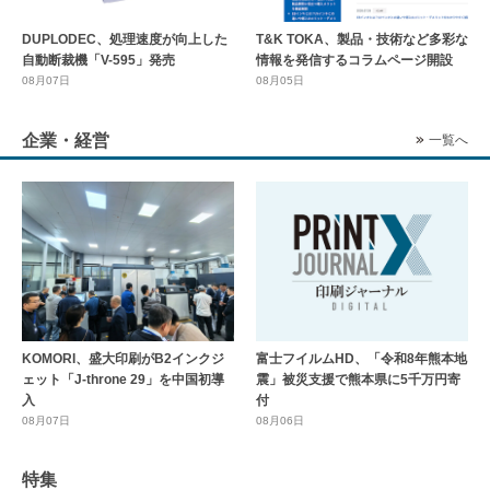
DUPLODEC、処理速度が向上した
T&K TOKA、製品・技術など多彩な
自動断裁機「V-595」発売
情報を発信するコラムページ開設
08月07日
08月05日
企業・経営
一覧へ
KOMORI、盛大印刷がB2インクジ
富士フイルムHD、「令和8年熊本地
ェット「J-throne 29」を中国初導
震」被災支援で熊本県に5千万円寄
入
付
08月07日
08月06日
特集