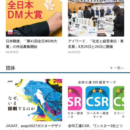
日本郵便、「第41回全日本DM大
アイワード、「社史と経営者伝・東
賞」の作品募集開始
京展」8月25日と26日に開催
08月06日
08月05日
団体
一覧へ
全印工連CSR、ワンスター3社とツ
JAGAT、page2027ポスターデザイ