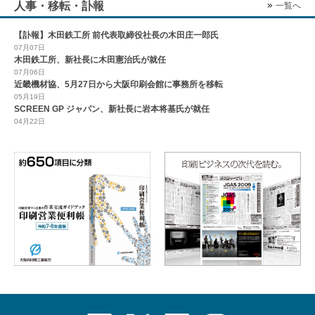
人事・移転・訃報
一覧へ
【訃報】木田鉄工所 前代表取締役社長の木田庄一郎氏
07月07日
木田鉄工所、新社長に木田憲治氏が就任
07月06日
近畿機材協、5月27日から大阪印刷会館に事務所を移転
05月19日
SCREEN GP ジャパン、新社長に岩本将基氏が就任
04月22日