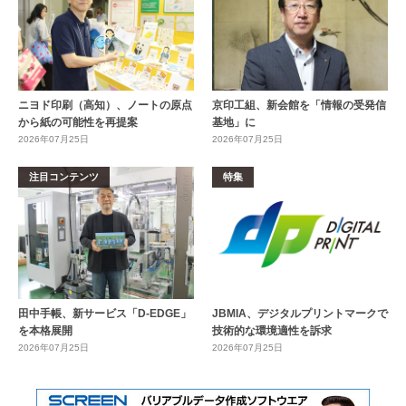
ニヨド印刷（高知）、ノートの原点
京印工組、新会館を「情報の受発信
から紙の可能性を再提案
基地」に
2026年07月25日
2026年07月25日
注目コンテンツ
特集
田中手帳、新サービス「D-EDGE」
JBMIA、デジタルプリントマークで
を本格展開
技術的な環境適性を訴求
2026年07月25日
2026年07月25日