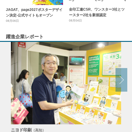
全印工連CSR、ワンスター3社とツ
JAGAT、page2027ポスターデザイ
ースター2社を新規認定
ン決定-公式サイトもオープン
08月04日
08月06日
躍進企業レポート
ニヨド印刷
サン
（高知）