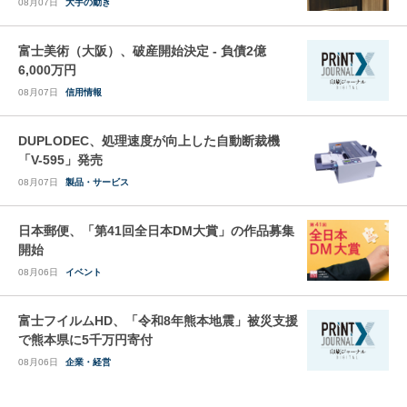
08月07日
大手の動き
富士美術（大阪）、破産開始決定 - 負債2億
6,000万円
08月07日
信用情報
DUPLODEC、処理速度が向上した自動断裁機
「V-595」発売
08月07日
製品・サービス
日本郵便、「第41回全日本DM大賞」の作品募集
開始
08月06日
イベント
富士フイルムHD、「令和8年熊本地震」被災支援
で熊本県に5千万円寄付
08月06日
企業・経営