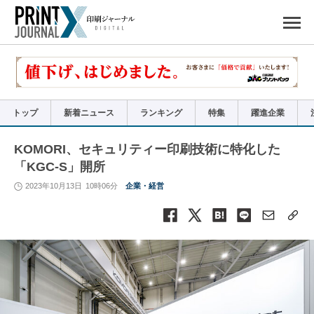
ペ
ー
ジ
の
先
頭
で
す
コ
ン
テ
ン
ツ
エ
リ
ア
トップ
新着ニュース
ランキング
特集
躍進企業
へ
ナ
ビ
ゲ
ー
KOMORI、セキュリティー印刷技術に特化した
シ
ョ
「KGC-S」開所
ン
へ
2023年10月13日
10時06分
企業・経営