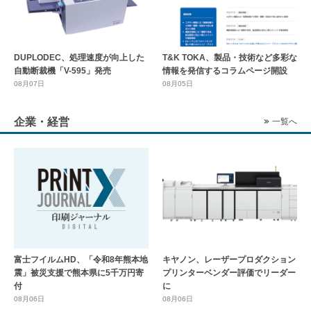
DUPLODEC、処理速度が向上した
T&K TOKA、製品・技術など多彩な
自動断裁機「V-595」発売
情報を発信するコラムページ開設
08月07日
08月05日
企業・経営
一覧へ
富士フイルムHD、「令和8年熊本地
キヤノン、レーザープロダクション
震」被災支援で熊本県に5千万円寄
プリンターベンダー評価でリーダー
付
に
08月06日
08月06日