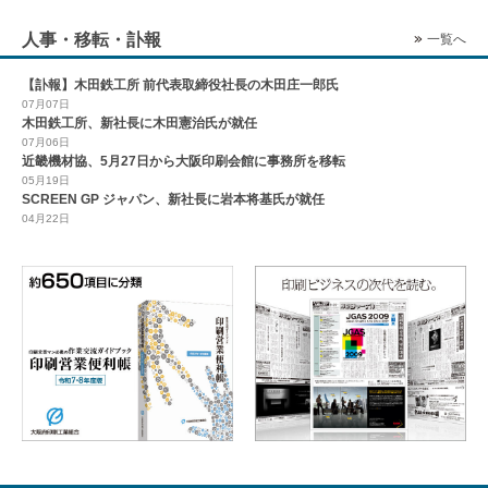
人事・移転・訃報
一覧へ
【訃報】木田鉄工所 前代表取締役社長の木田庄一郎氏
07月07日
木田鉄工所、新社長に木田憲治氏が就任
07月06日
近畿機材協、5月27日から大阪印刷会館に事務所を移転
05月19日
SCREEN GP ジャパン、新社長に岩本将基氏が就任
04月22日