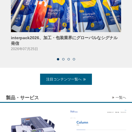
interpack2026、加工・包装業界にグローバルなシグナル
京印
発信
2026
2026年07月25日
注目コンテンツ一覧へ
製品・サービス
一覧へ