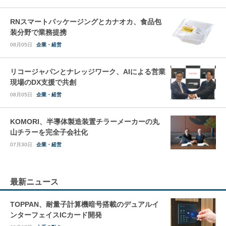
RNスマートパッケージングとカナオカ、食品包
装分野で業務提携
08月05日
企業・経営
リコージャパンとナレッジワーク、AIによる営業
現場のDX支援で共創
08月05日
企業・経営
KOMORI、半導体製造装置チラーメーカーの丸
山チラーを完全子会社化
07月30日
企業・経営
最新ニュース
TOPPAN、耐量子計算機暗号搭載のデュアルイ
ンターフェイスICカード開発