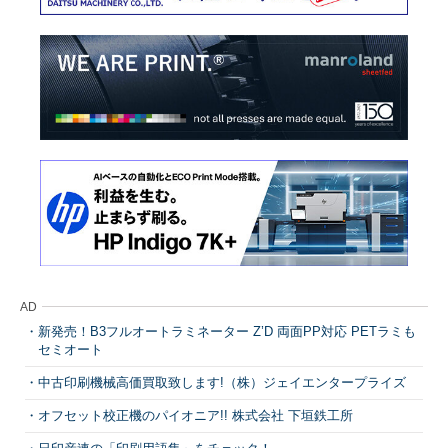
AD
新発売！B3フルオートラミネーター Z’D 両面PP対応 PETラミも
セミオート
中古印刷機械高価買取致します!（株）ジェイエンタープライズ
オフセット校正機のパイオニア!! 株式会社 下垣鉄工所