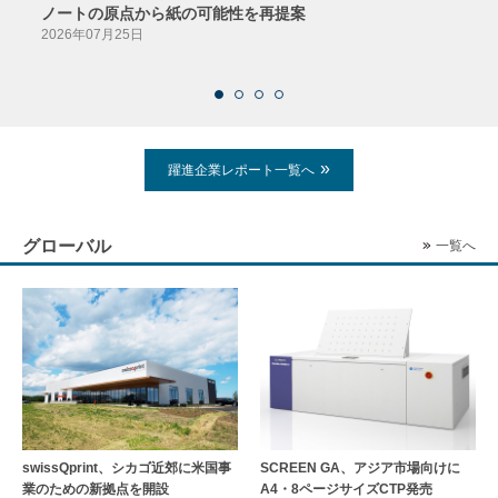
ノートの原点から紙の可能性を再提案
特色か
導入
2026年07月25日
2026
躍進企業レポート一覧へ
グローバル
一覧へ
swissQprint、シカゴ近郊に⽶国事
SCREEN GA、アジア市場向けに
業のための新拠点を開設
A4・8ページサイズCTP発売