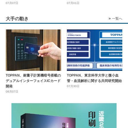
07月07日
07月01日
大手の動き
一覧へ
TOPPAN、耐量子計算機暗号搭載の
TOPPAN、東京科学大学と微小血
デュアルインターフェイスICカード
管・血流解析に関する共同研究開始
開発
07月30日
08月07日