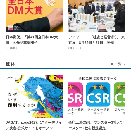
日本郵便、「第41回全日本DM大
アイワード、「社史と経営者伝・東
賞」の作品募集開始
京展」8月25日と26日に開催
08月06日
08月05日
団体
一覧へ
全印工連CSR、ワンスター3社とツ
JAGAT、page2027ポスターデザイ
ースター2社を新規認定
ン決定-公式サイトもオープン