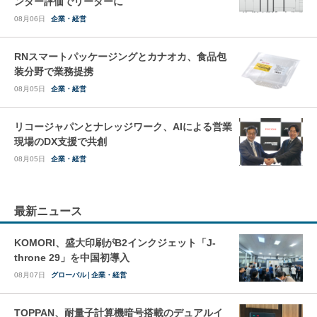
ンダー評価でリーダーに
08月06日
企業・経営
RNスマートパッケージングとカナオカ、食品包
装分野で業務提携
08月05日
企業・経営
リコージャパンとナレッジワーク、AIによる営業
現場のDX支援で共創
08月05日
企業・経営
最新ニュース
KOMORI、盛大印刷がB2インクジェット「J-
throne 29」を中国初導入
08月07日
グローバル
企業・経営
TOPPAN、耐量子計算機暗号搭載のデュアルイ