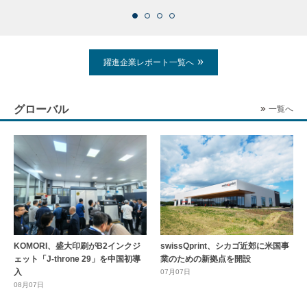
躍進企業レポート一覧へ
グローバル
一覧へ
KOMORI、盛大印刷がB2インクジ
swissQprint、シカゴ近郊に⽶国事
ェット「J-throne 29」を中国初導
業のための新拠点を開設
入
07月07日
08月07日