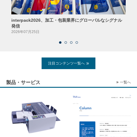
interpack2026、加工・包装業界にグローバルなシグナル
京印
発信
2026
2026年07月25日
注目コンテンツ一覧へ
製品・サービス
一覧へ