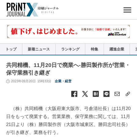
ペ
ー
ジ
の
先
頭
で
す
コ
ン
テ
ン
ツ
エ
リ
ア
トップ
新着ニュース
ランキング
特集
躍進企業
へ
ナ
ビ
ゲ
ー
共同精機、11月20日で廃業へ-勝田製作所が営業・
シ
ョ
保守業務引き継ぎ
ン
へ
2023年09月20日
15時33分
企業・経営
（株）共同精機（大阪府東大阪市、弓倉清社長）は11月20
日をもって廃業する。営業業務、保守業務に関しては、11月
21日より（株）勝田製作所（大阪市城東区、勝田忠司社長）
が引き継ぎ、業務を行う。