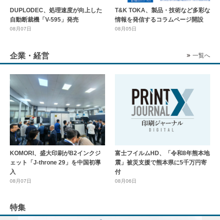
DUPLODEC、処理速度が向上した
T&K TOKA、製品・技術など多彩な
自動断裁機「V-595」発売
情報を発信するコラムページ開設
08月07日
08月05日
企業・経営
一覧へ
KOMORI、盛大印刷がB2インクジ
富士フイルムHD、「令和8年熊本地
ェット「J-throne 29」を中国初導
震」被災支援で熊本県に5千万円寄
入
付
08月07日
08月06日
特集