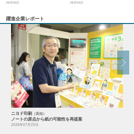
08月04日
08月06日
躍進企業レポート
ニヨド印刷
サン
（高知）
ノートの原点から紙の可能性を再提案
特色か
導入
2026年07月25日
2026