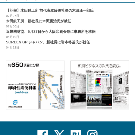
【訃報】木田鉄工所 前代表取締役社長の木田庄一郎氏
07月07日
木田鉄工所、新社長に木田憲治氏が就任
07月06日
近畿機材協、5月27日から大阪印刷会館に事務所を移転
05月19日
SCREEN GP ジャパン、新社長に岩本将基氏が就任
04月22日