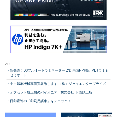
AD
新発売！B3フルオートラミネーター Z’D 両面PP対応 PETラミも
セミオート
中古印刷機械高価買取致します!（株）ジェイエンタープライズ
オフセット校正機のパイオニア!! 株式会社 下垣鉄工所
日印産連の「印刷用語集」をチェック！