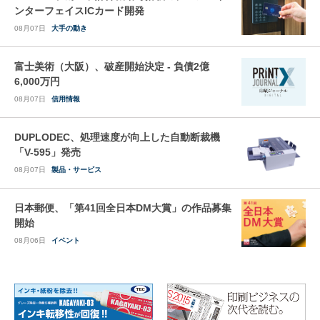
ンターフェイスICカード開発
08月07日
大手の動き
富士美術（大阪）、破産開始決定 - 負債2億
6,000万円
08月07日
信用情報
DUPLODEC、処理速度が向上した自動断裁機
「V-595」発売
08月07日
製品・サービス
日本郵便、「第41回全日本DM大賞」の作品募集
開始
08月06日
イベント