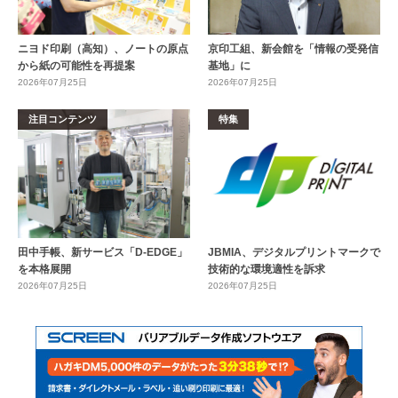
ニヨド印刷（高知）、ノートの原点
京印工組、新会館を「情報の受発信
から紙の可能性を再提案
基地」に
2026年07月25日
2026年07月25日
注目コンテンツ
特集
田中手帳、新サービス「D-EDGE」
JBMIA、デジタルプリントマークで
を本格展開
技術的な環境適性を訴求
2026年07月25日
2026年07月25日