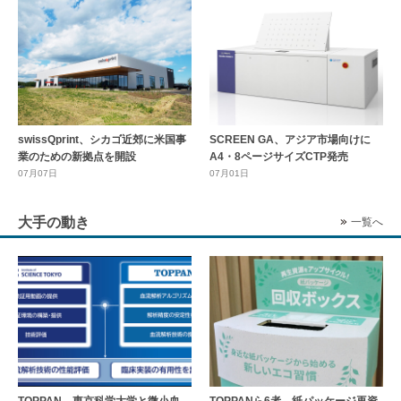
swissQprint、シカゴ近郊に⽶国事
SCREEN GA、アジア市場向けに
業のための新拠点を開設
A4・8ページサイズCTP発売
07月07日
07月01日
大手の動き
一覧へ
TOPPAN、東京科学大学と微小血
TOPPANら6者、紙パッケージ再資