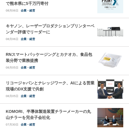
で熊本県に5千万円寄付
08月06日
企業・経営
キヤノン、レーザープロダクションプリンターベ
ンダー評価でリーダーに
08月06日
企業・経営
RNスマートパッケージングとカナオカ、食品包
装分野で業務提携
08月05日
企業・経営
リコージャパンとナレッジワーク、AIによる営業
現場のDX支援で共創
08月05日
企業・経営
KOMORI、半導体製造装置チラーメーカーの丸
山チラーを完全子会社化
07月30日
企業・経営