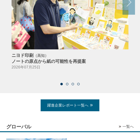
ニヨド印刷
サン
（高知）
ノートの原点から紙の可能性を再提案
特色か
導入
2026年07月25日
2026
躍進企業レポート一覧へ
グローバル
一覧へ