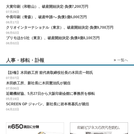
大黄印刷（和歌山）、破産開始決定-負債7,200万円
07月28日
中長印刷（青森）、破産申請へ-負債1億6,000万円
06月17日
クリオインターナショナル（東京）、破産開始決定-負債9,700万円
06月02日
プリモほか1社（東京）、破産開始決定-負債4億8,100万円
06月02日
人事・移転・訃報
一覧へ
【訃報】木田鉄工所 前代表取締役社長の木田庄一郎氏
07月07日
木田鉄工所、新社長に木田憲治氏が就任
07月06日
近畿機材協、5月27日から大阪印刷会館に事務所を移転
05月19日
SCREEN GP ジャパン、新社長に岩本将基氏が就任
04月22日