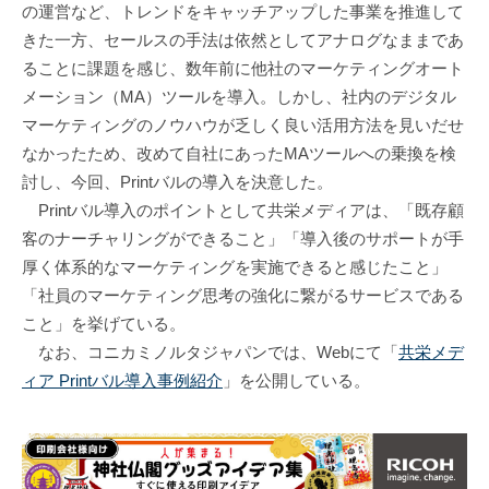
の運営など、トレンドをキャッチアップした事業を推進して
きた一方、セールスの手法は依然としてアナログなままであ
ることに課題を感じ、数年前に他社のマーケティングオート
メーション（MA）ツールを導入。しかし、社内のデジタル
マーケティングのノウハウが乏しく良い活用方法を見いだせ
なかったため、改めて自社にあったMAツールへの乗換を検
討し、今回、Printバルの導入を決意した。
Printバル導入のポイントとして共栄メディアは、「既存顧
客のナーチャリングができること」「導入後のサポートが手
厚く体系的なマーケティングを実施できると感じたこと」
「社員のマーケティング思考の強化に繋がるサービスである
こと」を挙げている。
なお、コニカミノルタジャパンでは、Webにて「
共栄メデ
ィア Printバル導入事例紹介
」を公開している。