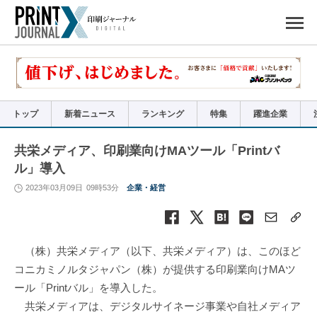
ペ
ー
ジ
の
先
頭
で
す
コ
ン
テ
ン
ツ
エ
リ
ア
トップ
新着ニュース
ランキング
特集
躍進企業
へ
ナ
ビ
ゲ
ー
共栄メディア、印刷業向けMAツール「Printバ
シ
ョ
ル」導入
ン
へ
2023年03月09日
09時53分
企業・経営
（株）共栄メディア（以下、共栄メディア）は、このほど
コニカミノルタジャパン（株）が提供する印刷業向けMAツ
ール「Printバル」を導入した。
共栄メディアは、デジタルサイネージ事業や自社メディア