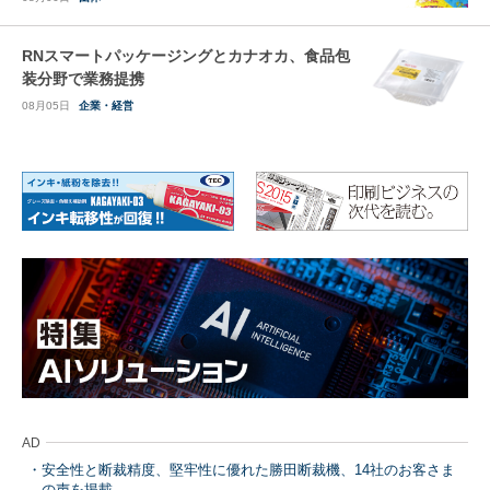
RNスマートパッケージングとカナオカ、食品包
装分野で業務提携
08月05日
企業・経営
AD
安全性と断裁精度、堅牢性に優れた勝田断裁機、14社のお客さま
の声を掲載