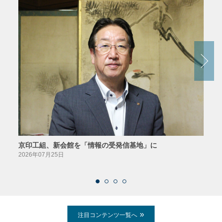
京印工組、新会館を「情報の受発信基地」に
田中
2026年07月25日
2026
注目コンテンツ一覧へ