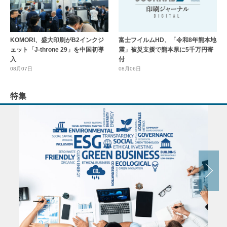
KOMORI、盛大印刷がB2インクジ
富士フイルムHD、「令和8年熊本地
ェット「J-throne 29」を中国初導
震」被災支援で熊本県に5千万円寄
入
付
08月07日
08月06日
特集