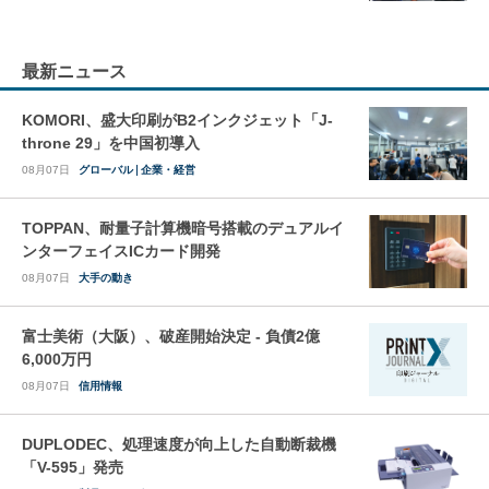
最新ニュース
KOMORI、盛大印刷がB2インクジェット「J-
throne 29」を中国初導入
08月07日
グローバル
企業・経営
TOPPAN、耐量子計算機暗号搭載のデュアルイ
ンターフェイスICカード開発
08月07日
大手の動き
富士美術（大阪）、破産開始決定 - 負債2億
6,000万円
08月07日
信用情報
DUPLODEC、処理速度が向上した自動断裁機
「V-595」発売