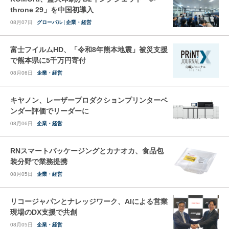
throne 29」を中国初導入
08月07日
グローバル
企業・経営
富士フイルムHD、「令和8年熊本地震」被災支援
で熊本県に5千万円寄付
08月06日
企業・経営
キヤノン、レーザープロダクションプリンターベ
ンダー評価でリーダーに
08月06日
企業・経営
RNスマートパッケージングとカナオカ、食品包
装分野で業務提携
08月05日
企業・経営
リコージャパンとナレッジワーク、AIによる営業
現場のDX支援で共創
08月05日
企業・経営