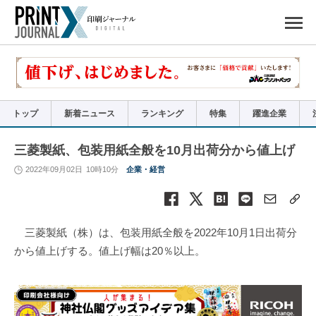
ペ
ー
ジ
の
先
頭
で
す
コ
ン
テ
ン
ツ
エ
リ
ア
トップ
新着ニュース
ランキング
特集
躍進企業
へ
ナ
ビ
ゲ
ー
三菱製紙、包装用紙全般を10月出荷分から値上げ
シ
ョ
ン
2022年09月02日
10時10分
企業・経営
へ
三菱製紙（株）は、包装用紙全般を2022年10月1日出荷分
から値上げする。値上げ幅は20％以上。