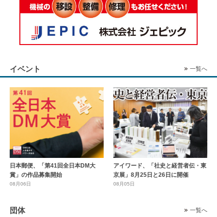
イベント
一覧へ
日本郵便、「第41回全日本DM大
アイワード、「社史と経営者伝・東
賞」の作品募集開始
京展」8月25日と26日に開催
08月06日
08月05日
団体
一覧へ