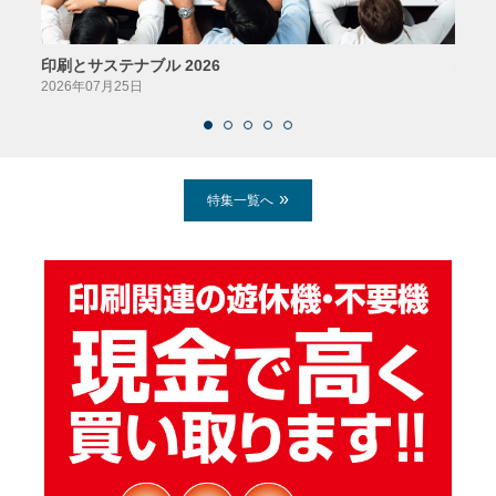
印刷とサステナブル 2026
パッ
2026年07月25日
2026
特集一覧へ