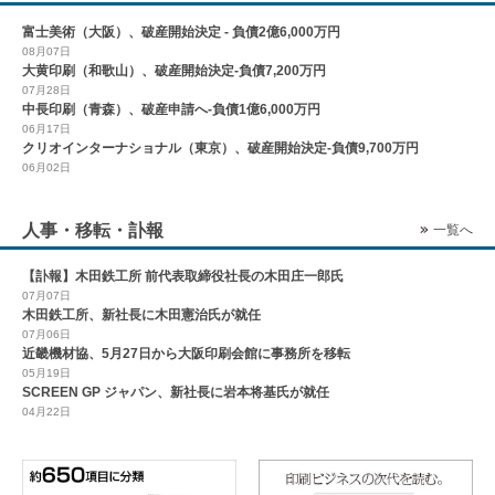
富士美術（大阪）、破産開始決定 - 負債2億6,000万円
08月07日
大黄印刷（和歌山）、破産開始決定-負債7,200万円
07月28日
中長印刷（青森）、破産申請へ-負債1億6,000万円
06月17日
クリオインターナショナル（東京）、破産開始決定-負債9,700万円
06月02日
人事・移転・訃報
一覧へ
【訃報】木田鉄工所 前代表取締役社長の木田庄一郎氏
07月07日
木田鉄工所、新社長に木田憲治氏が就任
07月06日
近畿機材協、5月27日から大阪印刷会館に事務所を移転
05月19日
SCREEN GP ジャパン、新社長に岩本将基氏が就任
04月22日