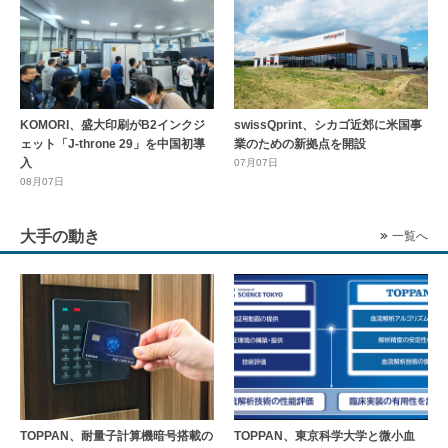
KOMORI、盛大印刷がB2インクジ
swissQprint、シカゴ近郊に⽶国事
ェット「J-throne 29」を中国初導
業のための新拠点を開設
入
07月07日
08月07日
大手の動き
一覧へ
TOPPAN、耐量子計算機暗号搭載の
TOPPAN、東京科学大学と微小血