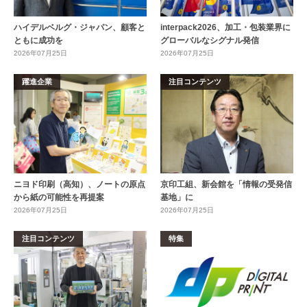
ハイデルベルグ・ジャパン、顧客と
interpack2026、加工・包装業界に
ともに成功を
グローバルなシグナル発信
2026年07月25日
2026年07月25日
躍進企業
注目コンテンツ
ニヨド印刷（高知）、ノートの原点
京印工組、新会館を「情報の受発信
から紙の可能性を再提案
基地」に
2026年07月25日
2026年07月25日
注目コンテンツ
特集