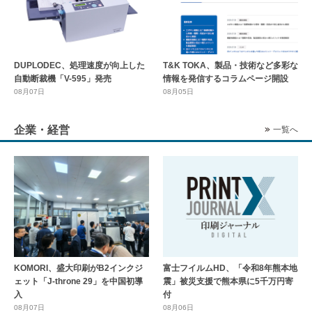
DUPLODEC、処理速度が向上した
T&K TOKA、製品・技術など多彩な
自動断裁機「V-595」発売
情報を発信するコラムページ開設
08月07日
08月05日
企業・経営
一覧へ
KOMORI、盛大印刷がB2インクジ
富士フイルムHD、「令和8年熊本地
ェット「J-throne 29」を中国初導
震」被災支援で熊本県に5千万円寄
入
付
08月07日
08月06日