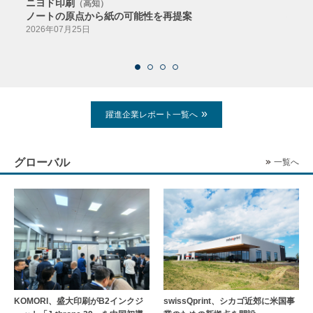
ニヨド印刷
サン
（高知）
ノートの原点から紙の可能性を再提案
特色か
導入
2026年07月25日
2026
躍進企業レポート一覧へ
グローバル
一覧へ
KOMORI、盛大印刷がB2インクジ
swissQprint、シカゴ近郊に⽶国事