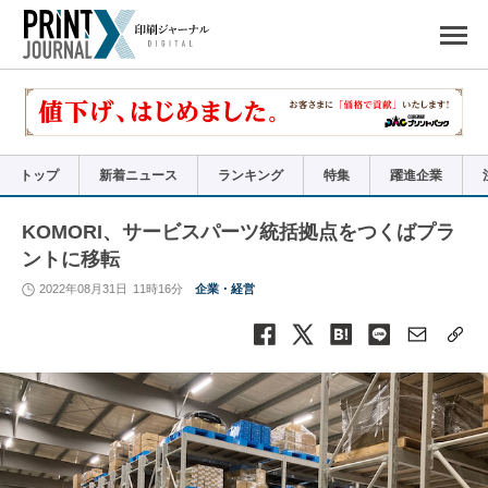
ペ
ー
ジ
の
先
頭
で
す
コ
ン
テ
ン
ツ
エ
リ
ア
トップ
新着ニュース
ランキング
特集
躍進企業
へ
ナ
ビ
ゲ
ー
KOMORI、サービスパーツ統括拠点をつくばプラ
シ
ョ
ントに移転
ン
へ
2022年08月31日
11時16分
企業・経営