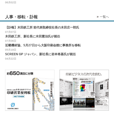
06月02日
人事・移転・訃報
一覧へ
【訃報】木田鉄工所 前代表取締役社長の木田庄一郎氏
07月07日
木田鉄工所、新社長に木田憲治氏が就任
07月06日
近畿機材協、5月27日から大阪印刷会館に事務所を移転
05月19日
SCREEN GP ジャパン、新社長に岩本将基氏が就任
04月22日