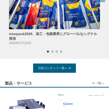
interpack2026、加工・包装業界にグローバルなシグナル
京印
発信
2026
2026年07月25日
注目コンテンツ一覧へ
製品・サービス
一覧へ