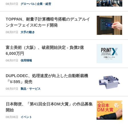
08月07日
グローバル
企業・経営
TOPPAN、耐量子計算機暗号搭載のデュアルイ
ンターフェイスICカード開発
08月07日
大手の動き
富士美術（大阪）、破産開始決定 - 負債2億
6,000万円
08月07日
信用情報
DUPLODEC、処理速度が向上した自動断裁機
「V-595」発売
08月07日
製品・サービス
日本郵便、「第41回全日本DM大賞」の作品募集
開始
08月06日
イベント