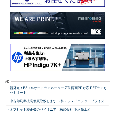
AD
新発売！B3フルオートラミネーター Z’D 両面PP対応 PETラミも
セミオート
中古印刷機械高価買取致します!（株）ジェイエンタープライズ
オフセット校正機のパイオニア!! 株式会社 下垣鉄工所