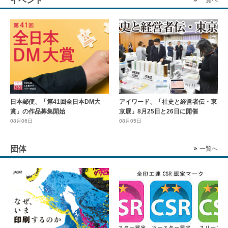
イベント
一覧へ
日本郵便、「第41回全日本DM大
アイワード、「社史と経営者伝・東
賞」の作品募集開始
京展」8月25日と26日に開催
08月06日
08月05日
団体
一覧へ