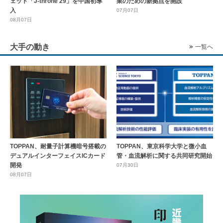
ェット「J-throne 29」を中国初導
業のための新拠点を開設
入
07月07日
08月07日
大手の動き
一覧へ
TOPPAN、耐量子計算機暗号搭載の
TOPPAN、東京科学大学と微小血
デュアルインターフェイスICカード
管・血流解析に関する共同研究開始
開発
07月30日
08月07日