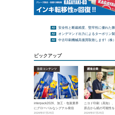
安全性と断裁精度、堅牢性に優れた勝
オンデマンド出力によるターポリン製
中古印刷機械高価買取致します!（株
ピックアップ
注目コンテンツ
躍進企業
interpack2026、加工・包装業界
ニヨド印刷（高知）、
にグローバルなシグナル発信
原点から紙の可能性を
2026年07月25日
2026年07月25日