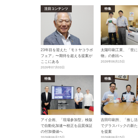
注目コンテンツ
特集
23年目を迎えた「モトヤコラボ
太陽印刷工業、「世に
フェア」〜期待を超える提案が
物」の創出へ
ここにある
2026年06月15日
2026年07月03日
特集
特集
アイ企画、「現場参加型」検版
吉田印刷所、「推し活E
で自動化加速〜校正を品質保証
でグラスパックの新た
の付加価値へ
を提案
2026年06月15日
2026年06月15日