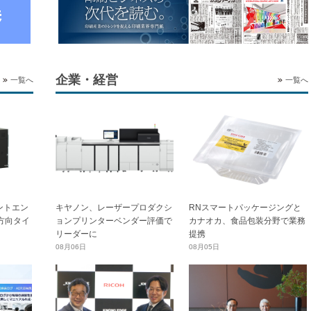
企業・経営
一覧へ
一覧へ
ントエン
キヤノン、レーザープロダクシ
RNスマートパッケージングと
横方向タイ
ョンプリンターベンダー評価で
カナオカ、食品包装分野で業務
リーダーに
提携
08月06日
08月05日