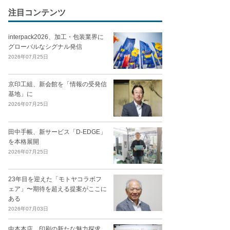
注目コンテンツ
interpack2026、加工・包装業界に
グローバルなシグナル発信
2026年07月25日
京印工組、新会館を「情報の受発信
基地」に
2026年07月25日
田中手帳、新サービス「D-EDGE」
を本格展開
2026年07月25日
23年目を迎えた「モトヤコラボフ
ェア」〜期待を超える提案がここに
ある
2026年07月03日
中本本店、印刷の新たな魅力探求