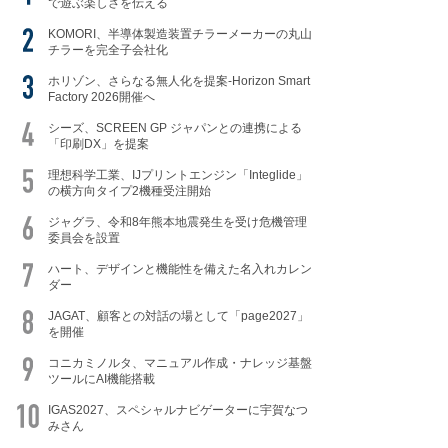
で遊ぶ楽しさを伝える
KOMORI、半導体製造装置チラーメーカーの丸山
チラーを完全子会社化
ホリゾン、さらなる無人化を提案-Horizon Smart
Factory 2026開催へ
シーズ、SCREEN GP ジャパンとの連携による
「印刷DX」を提案
理想科学工業、IJプリントエンジン「Integlide」
の横方向タイプ2機種受注開始
ジャグラ、令和8年熊本地震発生を受け危機管理
委員会を設置
ハート、デザインと機能性を備えた名入れカレン
ダー
JAGAT、顧客との対話の場として「page2027」
を開催
コニカミノルタ、マニュアル作成・ナレッジ基盤
ツールにAI機能搭載
IGAS2027、スペシャルナビゲーターに宇賀なつ
みさん