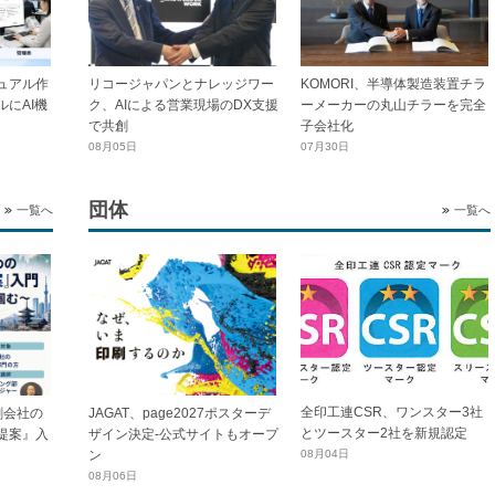
ュアル作
リコージャパンとナレッジワー
KOMORI、半導体製造装置チラ
にAI機
ク、AIによる営業現場のDX支援
ーメーカーの丸山チラーを完全
で共創
子会社化
08月05日
07月30日
団体
一覧へ
一覧へ
全印工連CSR、ワンスター3社
刷会社の
JAGAT、page2027ポスターデ
とツースター2社を新規認定
提案』入
ザイン決定-公式サイトもオープ
ン
08月04日
08月06日