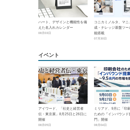
ハート、デザインと機能性を備
コニカミノルタ、マニ
えた名入れカレンダー
成・ナレッジ基盤ツール
能搭載
08月03日
07月30日
イベント
アイワード、「社史と経営者
ミリアド、9月に「印
伝・東京展」8月25日と26日に
ための『インバウンド
開催
門」開催
08月05日
08月04日