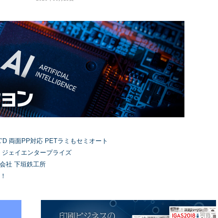
’D 両面PP対応 PETラミもセミオート
）ジェイエンタープライズ
式会社 下垣鉄工所
！