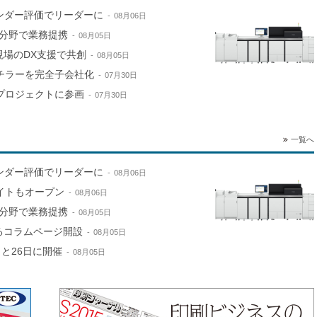
ンダー評価でリーダーに
08月06日
分野で業務提携
08月05日
現場のDX支援で共創
08月05日
山チラーを完全子会社化
07月30日
進プロジェクトに参画
07月30日
一覧へ
ンダー評価でリーダーに
08月06日
サイトもオープン
08月06日
分野で業務提携
08月05日
するコラムページ開設
08月05日
と26日に開催
08月05日