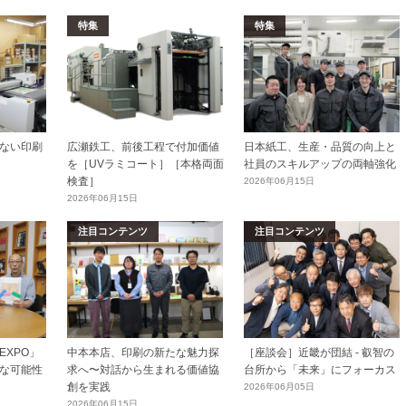
特集
特集
ない印刷
広瀬鉄工、前後工程で付加価値
日本紙工、生産・品質の向上と
を［UVラミコート］［本格両面
社員のスキルアップの両軸強化
検査］
2026年06月15日
2026年06月15日
注目コンテンツ
注目コンテンツ
XPO」
中本本店、印刷の新たな魅力探
［座談会］近畿が団結 - 叡智の
な可能性
求へ〜対話から生まれる価値協
台所から「未来」にフォーカス
創を実践
2026年06月05日
2026年06月15日