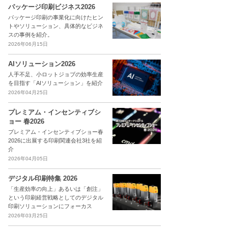
パッケージ印刷ビジネス2026
パッケージ印刷の事業化に向けたヒン
トやソリューション、具体的なビジネ
スの事例を紹介。
2026年06月15日
AIソリューション2026
人手不足、小ロットジョブの効率生産
を目指す「AIソリューション」を紹介
2026年04月25日
プレミアム・インセンティブシ
ョー 春2026
プレミアム・インセンティブショー春
2026に出展する印刷関連会社3社を紹
介
2026年04月05日
デジタル印刷特集 2026
「生産効率の向上」あるいは「創注」
という印刷経営戦略としてのデジタル
印刷ソリューションにフォーカス
2026年03月25日