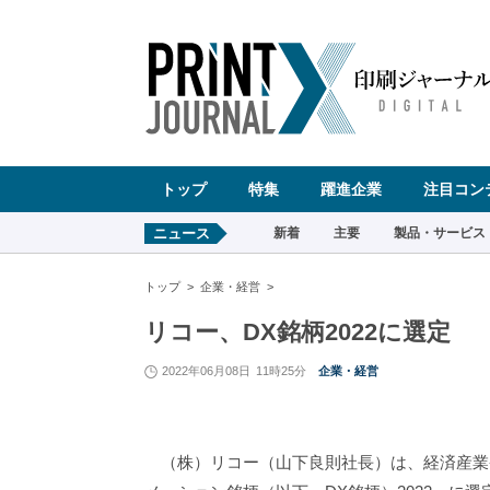
ペ
ー
ジ
の
先
頭
で
す
コ
ン
テ
ン
ツ
エ
リ
ア
へ
トップ
特集
躍進企業
注目コン
ナ
ビ
ゲ
ー
ニュース
新着
主要
製品・サービス
シ
ョ
ン
へ
トップ
企業・経営
リコー、DX銘柄2022に選定
2022年06月08日
11時25分
企業・経営
（株）リコー（山下良則社長）は、経済産業