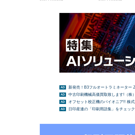
新発売！B3フルオートラミネーター Z
中古印刷機械高価買取致します!（株
オフセット校正機のパイオニア!! 株
日印産連の「印刷用語集」をチェック