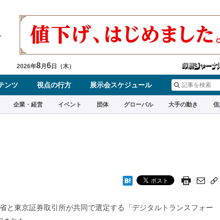
8
6
2026
年
月
日（
木
）
テンツ
視点の行方
展示会スケジュール
企業・経営
イベント
団体
グローバル
大手の動き
信
省と東京証券取引所が共同で選定する「デジタルトランスフォー