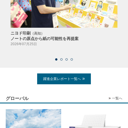
ニヨド印刷
サン
（高知）
ノートの原点から紙の可能性を再提案
特色か
導入
2026年07月25日
2026
躍進企業レポート一覧へ
グローバル
一覧へ