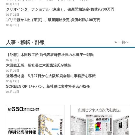
06月17日
クリオインターナショナル（東京）、破産開始決定-負債9,700万円
06月02日
プリモほか1社（東京）、破産開始決定-負債4億8,100万円
06月02日
人事・移転・訃報
一覧へ
【訃報】木田鉄工所 前代表取締役社長の木田庄一郎氏
07月07日
木田鉄工所、新社長に木田憲治氏が就任
07月06日
近畿機材協、5月27日から大阪印刷会館に事務所を移転
05月19日
SCREEN GP ジャパン、新社長に岩本将基氏が就任
04月22日