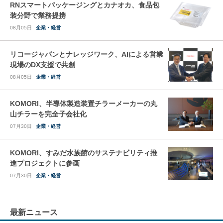
RNスマートパッケージングとカナオカ、食品包
装分野で業務提携
08月05日
企業・経営
リコージャパンとナレッジワーク、AIによる営業
現場のDX支援で共創
08月05日
企業・経営
KOMORI、半導体製造装置チラーメーカーの丸
山チラーを完全子会社化
07月30日
企業・経営
KOMORI、すみだ水族館のサステナビリティ推
進プロジェクトに参画
07月30日
企業・経営
最新ニュース