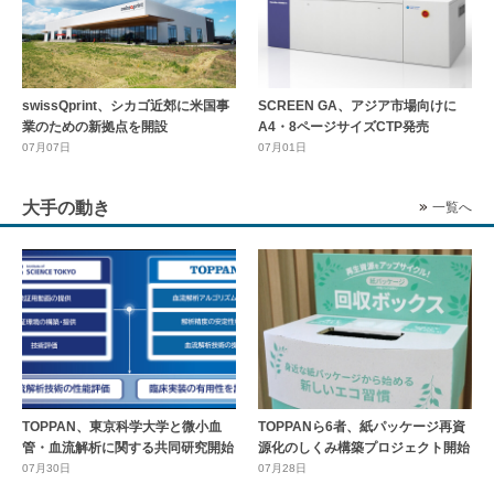
swissQprint、シカゴ近郊に⽶国事
SCREEN GA、アジア市場向けに
業のための新拠点を開設
A4・8ページサイズCTP発売
07月07日
07月01日
大手の動き
一覧へ
TOPPAN、東京科学大学と微小血
TOPPANら6者、紙パッケージ再資
管・血流解析に関する共同研究開始
源化のしくみ構築プロジェクト開始
07月30日
07月28日