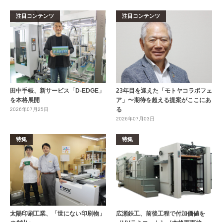
注目コンテンツ
注目コンテンツ
田中手帳、新サービス「D-EDGE」
23年目を迎えた「モトヤコラボフェ
を本格展開
ア」〜期待を超える提案がここにあ
る
2026年07月25日
2026年07月03日
特集
特集
太陽印刷工業、「世にない印刷物」
広瀬鉄工、前後工程で付加価値を