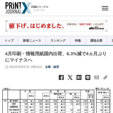
ペ
ー
ジ
の
先
頭
で
す
コ
ン
テ
ン
ツ
エ
リ
ア
トップ
新着ニュース
ランキング
特集
躍進企業
へ
ナ
ビ
ゲ
ー
4月印刷・情報用紙国内出荷、6.3%減で4ヵ月ぶり
シ
ョ
にマイナスへ
ン
へ
2022年05月27日
09時44分
企業・経営