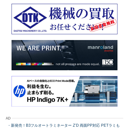
AD
新発売！B3フルオートラミネーター Z’D 両面PP対応 PETラミも