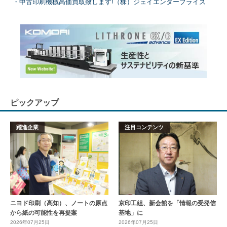
中古印刷機械高価買取致します!（株）ジェイエンタープライズ
ピックアップ
躍進企業
注目コンテンツ
ニヨド印刷（高知）、ノートの原点
京印工組、新会館を「情報の受発信
から紙の可能性を再提案
基地」に
2026年07月25日
2026年07月25日