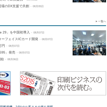
現場のDX支援で共創
08月05日
一覧へ
ne 29」を中国初導入
08月07日
ターフェイスICカード開発
08月07日
万円
08月07日
595」発売
08月07日
開始
08月06日
田断裁機、14社のお客さまの声を掲載