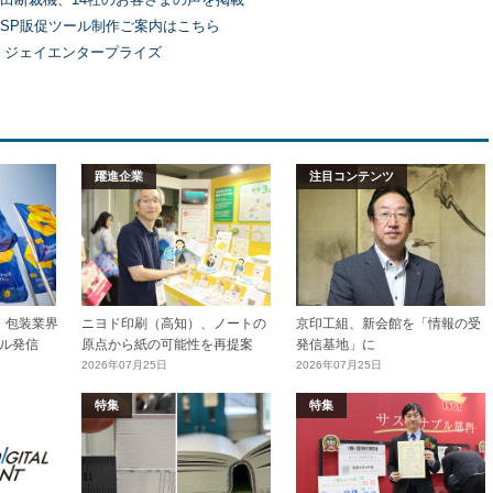
SP販促ツール制作ご案内はこちら
）ジェイエンタープライズ
躍進企業
注目コンテンツ
加工・包装業界
ニヨド印刷（高知）、ノートの
京印工組、新会館を「情報の受
ル発信
原点から紙の可能性を再提案
発信基地」に
2026年07月25日
2026年07月25日
特集
特集