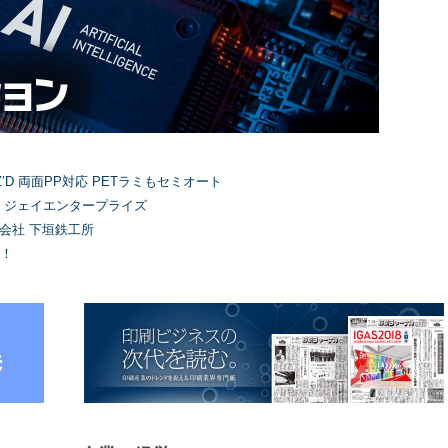
’D 両面PP対応 PETラミもセミオート
）ジェイエンタープライズ
式会社 下垣鉄工所
！