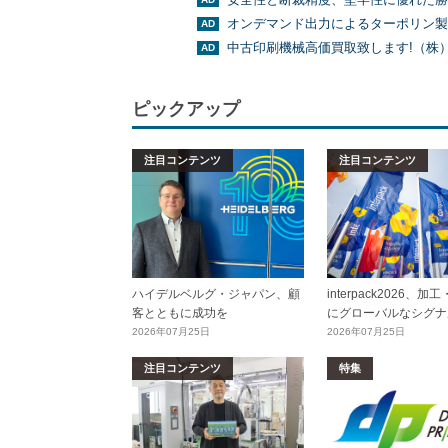
オンデマンド出力によるターポリン製
中古印刷機械高価買取致します!（株
ピックアップ
注目コンテンツ
注目コンテンツ
ハイデルベルグ・ジャパン、顧
interpack2026、
客とともに成功を
にグローバルなシグナ
2026年07月25日
2026年07月25日
注目コンテンツ
特集