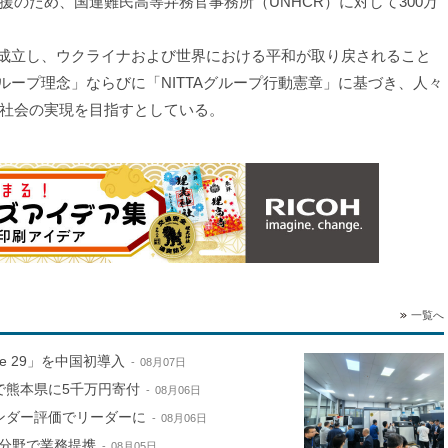
のため、国連難民高等弁務官事務所（UNHCR）に対して300万
が成立し、ウクライナおよび世界における平和が取り戻されること
グループ理念」ならびに「NITTAグループ行動憲章」に基づき、人々
社会の実現を目指すとしている。
一覧へ
ne 29」を中国初導入
08月07日
で熊本県に5千万円寄付
08月06日
ンダー評価でリーダーに
08月06日
分野で業務提携
08月05日