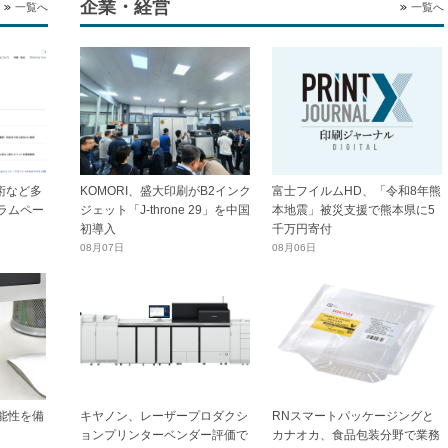
企業・経営
一覧へ
一覧へ
技術など多
KOMORI、盛大印刷がB2インク
富士フイルムHD、「令和8年熊
ラムペー
ジェット「J-throne 29」を中国
本地震」被災支援で熊本県に5
初導入
千万円寄付
08月07日
08月06日
能性を備
キヤノン、レーザープロダクシ
RNスマートパッケージングと
ョンプリンターベンダー評価で
カナオカ、食品包装分野で業務