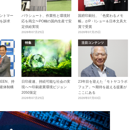
リントマー
パラシュート、作業性と環境対
国府印刷社、「色変わるメモ
を訴求
応を両立〜PO糊の国内生産で安
帳」がP・Iショー＆日本文具大
定供給実現
賞で受賞
2026年07月25日
2026年07月25日
特集
注目コンテンツ
EEN、持
日印産連、持続可能な社会の実
23年目を迎えた「モトヤコラボ
産体制構
現へ〜印刷産業環境ビジョン
フェア」〜期待を超える提案が
2050策定
ここにある
2026年07月25日
2026年07月03日