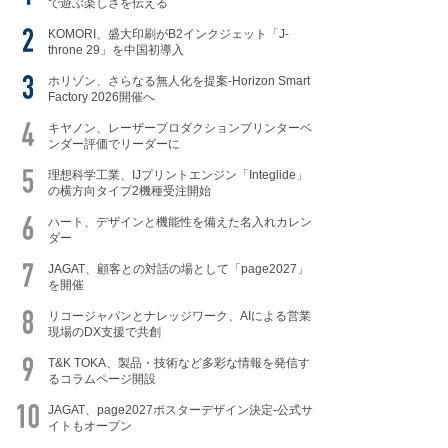
で遊ぶ楽しさを伝える
KOMORI、盛大印刷がB2インクジェット「J-
throne 29」を中国初導入
ホリゾン、さらなる無人化を提案-Horizon Smart
Factory 2026開催へ
キヤノン、レーザープロダクションプリンターベ
ンダー評価でリーダーに
理想科学工業、IJプリントエンジン「Integlide」
の横方向タイプ2機種受注開始
ハート、デザインと機能性を備えた名入れカレン
ダー
JAGAT、顧客との対話の場として「page2027」
を開催
リコージャパンとナレッジワーク、AIによる営業
現場のDX支援で共創
T&K TOKA、製品・技術など多彩な情報を発信す
るコラムページ開設
JAGAT、page2027ポスターデザイン決定-公式サ
イトもオープン