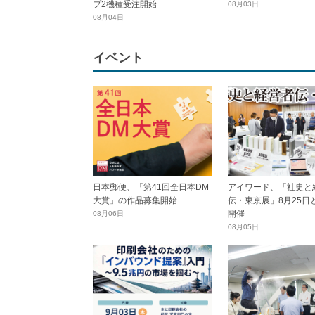
プ2機種受注開始
08月03日
08月04日
イベント
日本郵便、「第41回全日本DM
アイワード、「社史と
大賞」の作品募集開始
伝・東京展」8月25日
開催
08月06日
08月05日