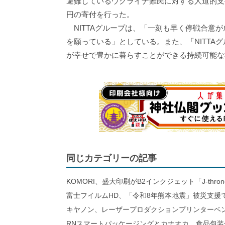
避難しているウクライナ難民に対する人道的支援
円の寄付を行った。
NITTAグループは、「一刻も早く停戦合意
を願っている」としている。また、「NITTA
が幸せで豊かに暮らすことができる持続可能な
同じカテゴリーの記事
KOMORI、盛大印刷がB2インクジェット「J-thro
富士フイルムHD、「令和8年熊本地震」被災支援
キヤノン、レーザープロダクションプリンターベ
RNスマートパッケージングとカナオカ、食品包装