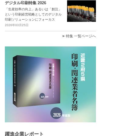
デジタル印刷特集 2026
「生産効率の向上」あるいは「創注」
という印刷経営戦略としてのデジタル
印刷ソリューションにフォーカス
2026年03月25日
特集 一覧ページへ
躍進企業レポート