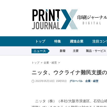
ペ
ー
ジ
の
先
頭
で
す
コ
ン
テ
ン
ツ
エ
リ
ア
へ
トップ
特集
躍進企業
注目コン
ナ
ビ
ゲ
ー
ニュース
新着
主要
製品・サービス
シ
ョ
ン
へ
トップ
企業・経営
ニッタ、ウクライナ難民支援の
2022年05月10日
15時55分
グローバル
企業・経営
ニッタ（株）（本社/大阪市浪速区、石切山