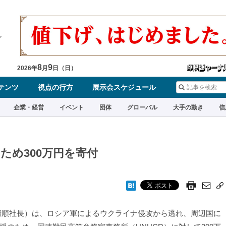
8
9
2026
年
月
日（
日
）
テンツ
視点の行方
展示会スケジュール
企業・経営
イベント
団体
グローバル
大手の動き
信
ため300万円を寄付
靖順社長）は、ロシア軍によるウクライナ侵攻から逃れ、周辺国に