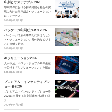
印刷とサステナブル 2026
印刷業界における持続可能な社会の実
現に向けた取り組みやソリューション
にフォーカス。
2026年07月25日
パッケージ印刷ビジネス2026
パッケージ印刷の事業化に向けたヒン
トやソリューション、具体的なビジネ
スの事例を紹介。
2026年06月15日
AIソリューション2026
人手不足、小ロットジョブの効率生産
を目指す「AIソリューション」を紹介
2026年04月25日
プレミアム・インセンティブシ
ョー 春2026
プレミアム・インセンティブショー春
2026に出展する印刷関連会社3社を紹
介
2026年04月05日