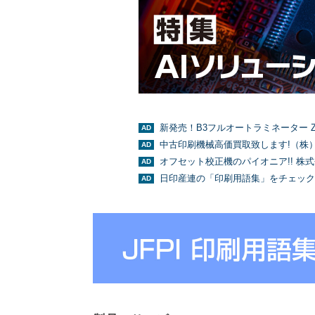
新発売！B3フルオートラミネーター Z
中古印刷機械高価買取致します!（株
オフセット校正機のパイオニア!! 株
日印産連の「印刷用語集」をチェック