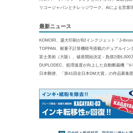
リコージャパンとナレッジワーク、AIによる営業
最新ニュース
KOMORI、盛大印刷がB2インクジェット「J-thro
TOPPAN、耐量子計算機暗号搭載のデュアルイン
富士美術（大阪）、破産開始決定 - 負債2億6,000
DUPLODEC、処理速度が向上した自動断裁機「V-
日本郵便、「第41回全日本DM大賞」の作品募集
安全性と断裁精度、堅牢性に優れた勝