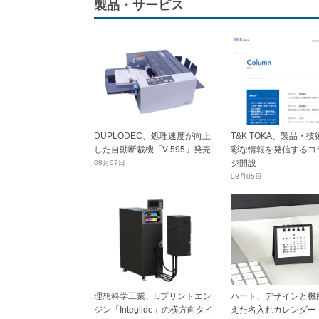
製品・サービス
DUPLODEC、処理速度が向上
T&K TOKA、製品・
した自動断裁機「V-595」発売
彩な情報を発信するコ
ジ開設
08月07日
08月05日
理想科学工業、IJプリントエン
ハート、デザインと機
ジン「Integlide」の横方向タイ
えた名入れカレンダー