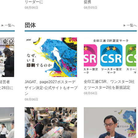
リーダーに
提携
08月06日
08月05日
団体
一覧へ
一覧へ
全印工連CSR、ワンスター3社
経営者
JAGAT、page2027ポスターデ
とツースター2社を新規認定
と26日に
ザイン決定-公式サイトもオープ
ン
08月04日
08月06日