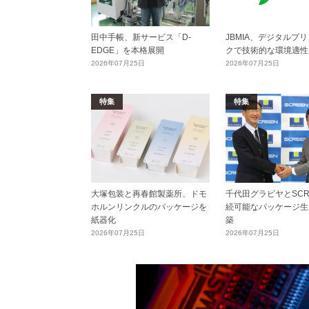
田中手帳、新サービス「D-
JBMIA、デジタルプ
EDGE」を本格展開
クで技術的な環境適性
2026年07月25日
2026年07月25日
特集
特集
大塚包装と再春館製薬所、ドモ
千代田グラビヤとSCR
ホルンリンクルのパッケージを
続可能なパッケージ生
紙器化
築
2026年07月25日
2026年07月25日