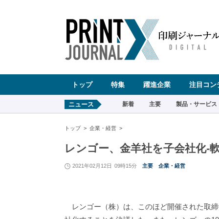
ペ
ー
ジ
の
先
頭
で
す
コ
ン
テ
ン
ツ
エ
リ
ア
へ
トップ
特集
躍進企業
注目コン
ナ
ビ
ゲ
ー
ニュース
新着
主要
製品・サービス
シ
ョ
ン
へ
トップ
企業・経営
レンゴー、金羊社を子会社化-
2021年02月12日
09時15分
主要
企業・経営
レンゴー（株）は、このほど開催された取締役