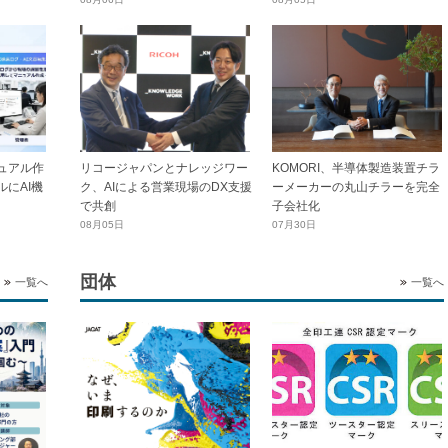
ュアル作
リコージャパンとナレッジワー
KOMORI、半導体製造装置チラ
にAI機
ク、AIによる営業現場のDX支援
ーメーカーの丸山チラーを完全
で共創
子会社化
08月05日
07月30日
団体
一覧へ
一覧へ