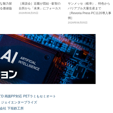
な魅力探
［座談会］近畿が団結 - 叡智の
サンメッセ（岐阜）、特色から
る価値協
台所から「未来」にフォーカス
バリアブル大量生産まで
［Revoria Press PC1120導入事
2026年06月05日
例］
2026年06月05日
’D 両面PP対応 PETラミもセミオート
）ジェイエンタープライズ
式会社 下垣鉄工所