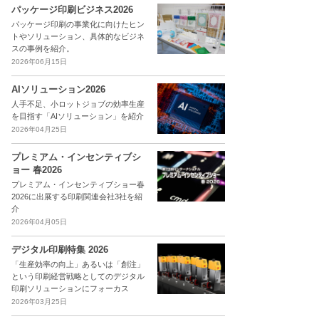
パッケージ印刷ビジネス2026
パッケージ印刷の事業化に向けたヒン
トやソリューション、具体的なビジネ
スの事例を紹介。
2026年06月15日
AIソリューション2026
人手不足、小ロットジョブの効率生産
を目指す「AIソリューション」を紹介
2026年04月25日
プレミアム・インセンティブシ
ョー 春2026
プレミアム・インセンティブショー春
2026に出展する印刷関連会社3社を紹
介
2026年04月05日
デジタル印刷特集 2026
「生産効率の向上」あるいは「創注」
という印刷経営戦略としてのデジタル
印刷ソリューションにフォーカス
2026年03月25日