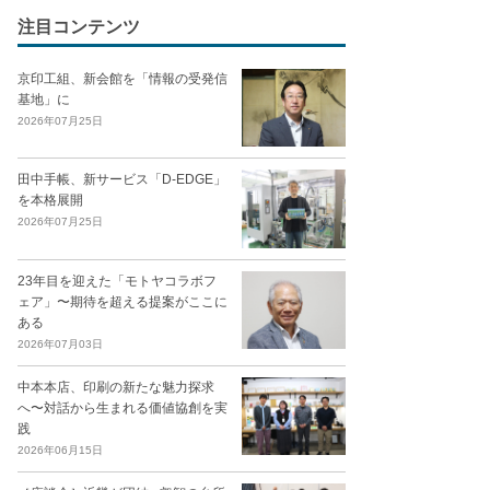
注目コンテンツ
京印工組、新会館を「情報の受発信
基地」に
2026年07月25日
田中手帳、新サービス「D-EDGE」
を本格展開
2026年07月25日
23年目を迎えた「モトヤコラボフ
ェア」〜期待を超える提案がここに
ある
2026年07月03日
中本本店、印刷の新たな魅力探求
へ〜対話から生まれる価値協創を実
践
2026年06月15日