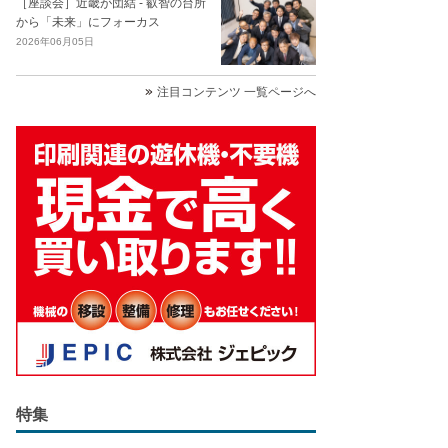
［座談会］近畿が団結 - 叡智の台所
から「未来」にフォーカス
2026年06月05日
注目コンテンツ 一覧ページへ
特集