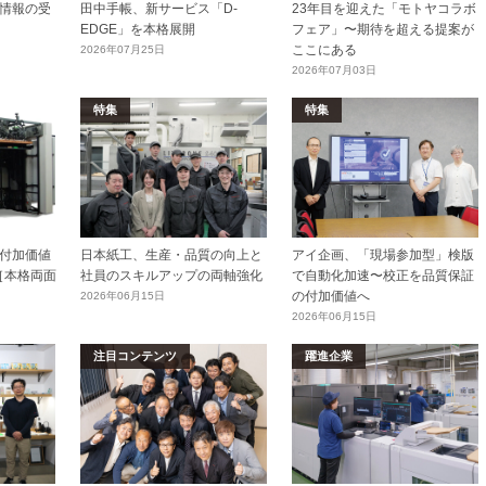
情報の受
田中手帳、新サービス「D-
23年目を迎えた「モトヤコラボ
EDGE」を本格展開
フェア」〜期待を超える提案が
ここにある
2026年07月25日
2026年07月03日
特集
特集
付加価値
日本紙工、生産・品質の向上と
アイ企画、「現場参加型」検版
［本格両面
社員のスキルアップの両軸強化
で自動化加速〜校正を品質保証
の付加価値へ
2026年06月15日
2026年06月15日
注目コンテンツ
躍進企業