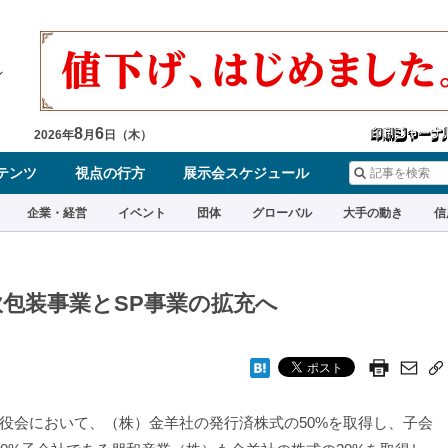
8
6
2026
年
月
日（
木
）
テンツ
視点の行方
展示会スケジュール
企業・経営
イベント
団体
グローバル
大手の動き
信
軟包装事業とSP事業の拡充へ
会において、（株）金羊社の発行済株式の50%を取得し、子会