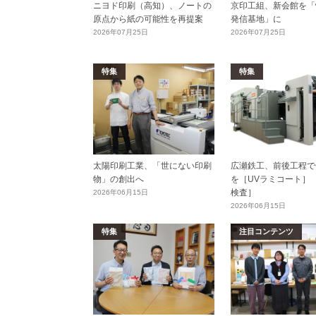
ニヨド印刷（高知）、ノートの
京印工組、新会館を「
原点から紙の可能性を再提案
発信基地」に
2026年07月25日
2026年07月25日
特集
特集
太陽印刷工業、「世にない印刷
広瀬鉄工、前後工程で
物」の創出へ
を［UVラミコート］
検査］
2026年06月15日
2026年06月15日
特集
注目コンテンツ