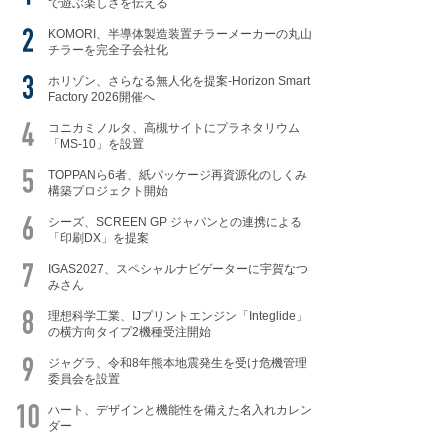
で遊ぶ楽しさを伝える
KOMORI、半導体製造装置チラーメーカーの丸山
チラーを完全子会社化
ホリゾン、さらなる無人化を提案-Horizon Smart
Factory 2026開催へ
コニカミノルタ、高槻サイトにプラネタリウム
「MS-10」を設置
TOPPANら6者、紙パッケージ再資源化のしくみ
構築プロジェクト開始
シーズ、SCREEN GP ジャパンとの連携による
「印刷DX」を提案
IGAS2027、スペシャルナビゲーターに宇賀なつ
みさん
理想科学工業、IJプリントエンジン「Integlide」
の横方向タイプ2機種受注開始
ジャグラ、令和8年熊本地震発生を受け危機管理
委員会を設置
ハート、デザインと機能性を備えた名入れカレン
ダー