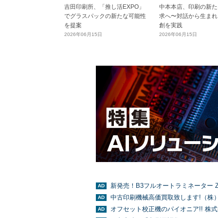
吉田印刷所、「推し活EXPO」
中本本店、印刷の新た
でグラスパックの新たな可能性
求へ〜対話から生まれ
を提案
創を実践
2026年06月15日
2026年06月15日
新発売！B3フルオートラミネーター Z
中古印刷機械高価買取致します!（株
オフセット校正機のパイオニア!! 株