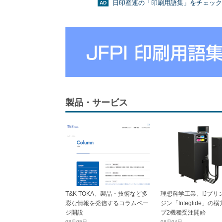
日印産連の「印刷用語集」をチェック
製品・サービス
T&K TOKA、製品・技術など多
理想科学工業、IJプリ
彩な情報を発信するコラムペー
ジン「Integlide」の
ジ開設
プ2機種受注開始
08月05日
08月04日