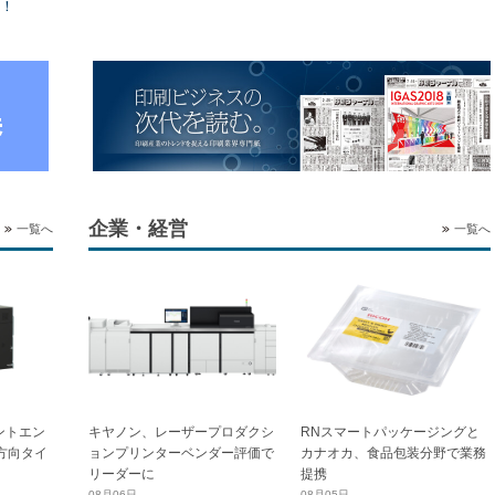
！
企業・経営
一覧へ
一覧へ
ントエン
キヤノン、レーザープロダクシ
RNスマートパッケージングと
横方向タイ
ョンプリンターベンダー評価で
カナオカ、食品包装分野で業務
リーダーに
提携
08月06日
08月05日