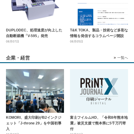
DUPLODEC、処理速度が向上した
T&K TOKA、製品・技術など多彩な
自動断裁機「V-595」発売
情報を発信するコラムページ開設
08月07日
08月05日
企業・経営
一覧へ
KOMORI、盛大印刷がB2インクジ
富士フイルムHD、「令和8年熊本地
ェット「J-throne 29」を中国初導
震」被災支援で熊本県に5千万円寄
入
付