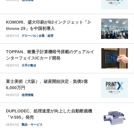
KOMORI、盛大印刷がB2インクジェット「J-
throne 29」を中国初導入
08月07日
グローバル
企業・経営
TOPPAN、耐量子計算機暗号搭載のデュアルイ
ンターフェイスICカード開発
08月07日
大手の動き
富士美術（大阪）、破産開始決定 - 負債2億
6,000万円
08月07日
信用情報
DUPLODEC、処理速度が向上した自動断裁機
「V-595」発売
08月07日
製品・サービス