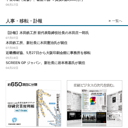
06月17日
人事・移転・訃報
一覧へ
【訃報】木田鉄工所 前代表取締役社長の木田庄一郎氏
07月07日
木田鉄工所、新社長に木田憲治氏が就任
07月06日
近畿機材協、5月27日から大阪印刷会館に事務所を移転
05月19日
SCREEN GP ジャパン、新社長に岩本将基氏が就任
04月22日