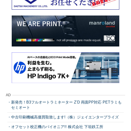
AD
新発売！B3フルオートラミネーター Z’D 両面PP対応 PETラミも
セミオート
中古印刷機械高価買取致します!（株）ジェイエンタープライズ
オフセット校正機のパイオニア!! 株式会社 下垣鉄工所