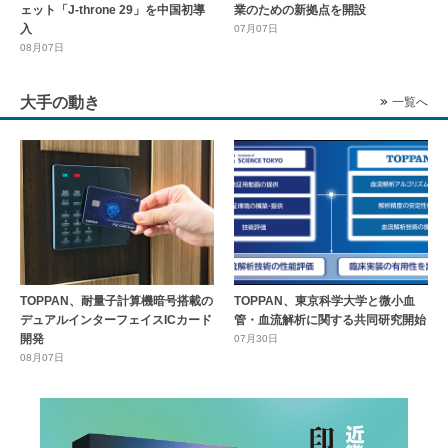
ェット「J-throne 29」を中国初導
業のための新拠点を開設
入
07月07日
08月07日
大手の動き
一覧へ
TOPPAN、耐量子計算機暗号搭載の
TOPPAN、東京科学大学と微小血
デュアルインターフェイスICカード
管・血流解析に関する共同研究開始
開発
07月30日
08月07日