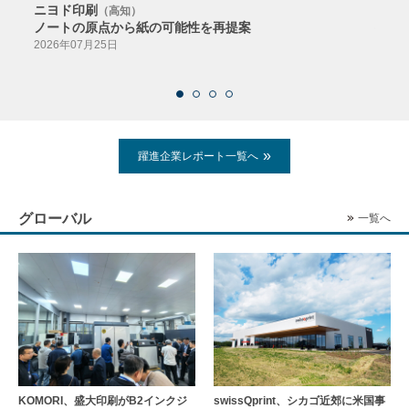
ニヨド印刷
サン
（高知）
ノートの原点から紙の可能性を再提案
特色か
導入
2026年07月25日
2026
躍進企業レポート一覧へ
グローバル
一覧へ
KOMORI、盛大印刷がB2インクジ
swissQprint、シカゴ近郊に⽶国事