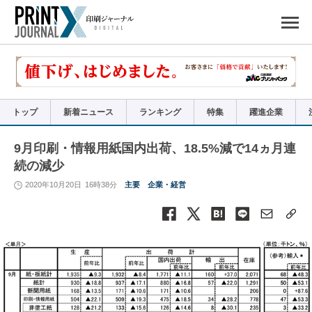
ペ
ー
ジ
の
先
頭
で
す
コ
ン
テ
ン
ツ
エ
リ
ア
トップ
新着ニュース
ランキング
特集
躍進企業
へ
ナ
ビ
ゲ
ー
9月印刷・情報用紙国内出荷、18.5%減で14ヵ月連
シ
ョ
続の減少
ン
へ
2020年10月20日
16時38分
主要
企業・経営