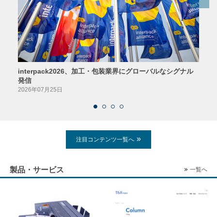
interpack2026、加工・包装業界にグローバルなシグナル
京印
発信
2026
2026年07月25日
注目コンテンツ一覧へ
製品・サービス
一覧へ