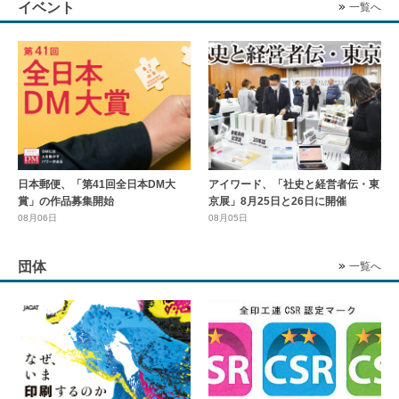
イベント
一覧へ
日本郵便、「第41回全日本DM大
アイワード、「社史と経営者伝・東
賞」の作品募集開始
京展」8月25日と26日に開催
08月06日
08月05日
団体
一覧へ