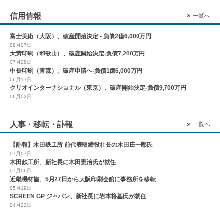
信用情報
一覧へ
富士美術（大阪）、破産開始決定 - 負債2億6,000万円
08月07日
大黄印刷（和歌山）、破産開始決定-負債7,200万円
07月28日
中長印刷（青森）、破産申請へ-負債1億6,000万円
06月17日
クリオインターナショナル（東京）、破産開始決定-負債9,700万円
06月02日
人事・移転・訃報
一覧へ
【訃報】木田鉄工所 前代表取締役社長の木田庄一郎氏
07月07日
木田鉄工所、新社長に木田憲治氏が就任
07月06日
近畿機材協、5月27日から大阪印刷会館に事務所を移転
05月19日
SCREEN GP ジャパン、新社長に岩本将基氏が就任
04月22日