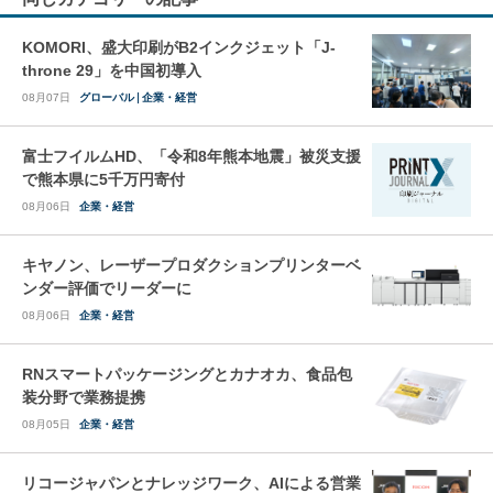
KOMORI、盛大印刷がB2インクジェット「J-
throne 29」を中国初導入
08月07日
グローバル
企業・経営
富士フイルムHD、「令和8年熊本地震」被災支援
で熊本県に5千万円寄付
08月06日
企業・経営
キヤノン、レーザープロダクションプリンターベ
ンダー評価でリーダーに
08月06日
企業・経営
RNスマートパッケージングとカナオカ、食品包
装分野で業務提携
08月05日
企業・経営
リコージャパンとナレッジワーク、AIによる営業