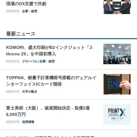
現場のDX支援で共創
08月05日
企業・経営
最新ニュース
KOMORI、盛大印刷がB2インクジェット「J-
throne 29」を中国初導入
08月07日
グローバル
企業・経営
TOPPAN、耐量子計算機暗号搭載のデュアルイ
ンターフェイスICカード開発
08月07日
大手の動き
富士美術（大阪）、破産開始決定 - 負債2億
6,000万円
08月07日
信用情報