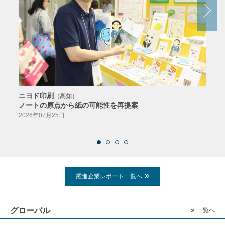
ニヨド印刷
サン
（高知）
ノートの原点から紙の可能性を再提案
特色か
導入
2026年07月25日
2026
躍進企業レポート一覧へ
グローバル
一覧へ