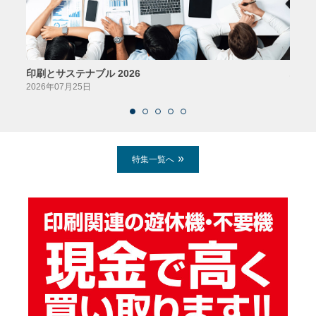
印刷とサステナブル 2026
パッ
2026年07月25日
2026
特集一覧へ