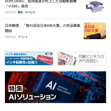
DUPLODEC、処理速度が向上した自動断裁機
「V-595」発売
08月07日
製品・サービス
日本郵便、「第41回全日本DM大賞」の作品募集
開始
08月06日
イベント