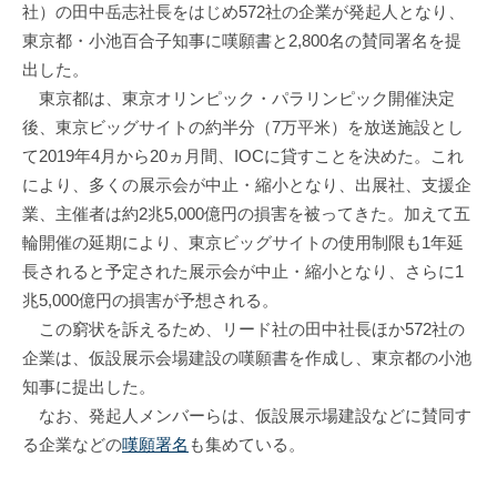
社）の田中岳志社長をはじめ572社の企業が発起人となり、
東京都・小池百合子知事に嘆願書と2,800名の賛同署名を提
出した。
東京都は、東京オリンピック・パラリンピック開催決定
後、東京ビッグサイトの約半分（7万平米）を放送施設とし
て2019年4月から20ヵ月間、IOCに貸すことを決めた。これ
により、多くの展示会が中止・縮小となり、出展社、支援企
業、主催者は約2兆5,000億円の損害を被ってきた。加えて五
輪開催の延期により、東京ビッグサイトの使用制限も1年延
長されると予定された展示会が中止・縮小となり、さらに1
兆5,000億円の損害が予想される。
この窮状を訴えるため、リード社の田中社長ほか572社の
企業は、仮設展示会場建設の嘆願書を作成し、東京都の小池
知事に提出した。
なお、発起人メンバーらは、仮設展示場建設などに賛同す
る企業などの
嘆願署名
も集めている。