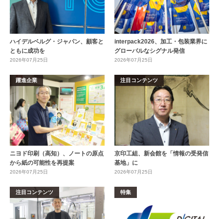
ハイデルベルグ・ジャパン、顧客と
interpack2026、加工・包装業界に
ともに成功を
グローバルなシグナル発信
2026年07月25日
2026年07月25日
躍進企業
注目コンテンツ
ニヨド印刷（高知）、ノートの原点
京印工組、新会館を「情報の受発信
から紙の可能性を再提案
基地」に
2026年07月25日
2026年07月25日
注目コンテンツ
特集