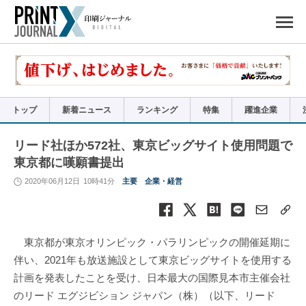
ペ
ー
ジ
の
先
頭
で
す
コ
ン
テ
ン
ツ
エ
リ
ア
トップ
新着ニュース
ランキング
特集
躍進企業
へ
ナ
ビ
ゲ
ー
リード社ほか572社、東京ビッグサイト使用問題で
シ
ョ
東京都に嘆願書提出
ン
へ
2020年06月12日
10時41分
主要
企業・経営
東京都が東京オリンピック・パラリンピックの開催延期に
伴い、2021年も放送施設として東京ビッグサイトを使用する
計画を発表したことを受け、日本最大の国際見本市主催会社
のリード エグジビション ジャパン（株）（以下、リード