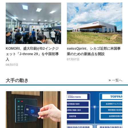
KOMORI、盛大印刷がB2インクジ
swissQprint、シカゴ近郊に⽶国事
ェット「J-throne 29」を中国初導
業のための新拠点を開設
入
07月07日
08月07日
大手の動き
一覧へ