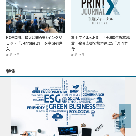
KOMORI、盛大印刷がB2インクジ
富士フイルムHD、「令和8年熊本地
ェット「J-throne 29」を中国初導
震」被災支援で熊本県に5千万円寄
入
付
08月07日
08月06日
特集