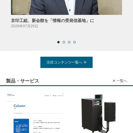
京印工組、新会館を「情報の受発信基地」に
田中
2026年07月25日
2026
注目コンテンツ一覧へ
製品・サービス
一覧へ