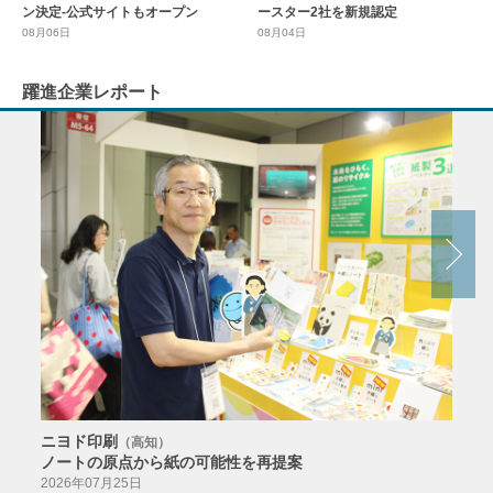
ースター2社を新規認定
ン決定-公式サイトもオープン
08月04日
08月06日
躍進企業レポート
ニヨド印刷
サン
（高知）
ノートの原点から紙の可能性を再提案
特色か
導入
2026年07月25日