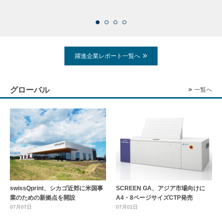
2026
躍進企業レポート一覧へ
グローバル
一覧へ
swissQprint、シカゴ近郊に⽶国事
SCREEN GA、アジア市場向けに
業のための新拠点を開設
A4・8ページサイズCTP発売
07月07日
07月01日