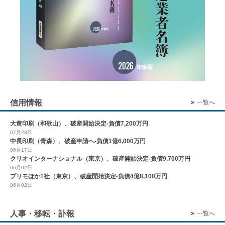
信用情報
一覧へ
大黄印刷（和歌山）、破産開始決定-負債7,200万円
07月28日
中長印刷（青森）、破産申請へ-負債1億6,000万円
06月17日
クリオインターナショナル（東京）、破産開始決定-負債9,700万円
06月02日
プリモほか1社（東京）、破産開始決定-負債4億8,100万円
06月02日
人事・移転・訃報
一覧へ