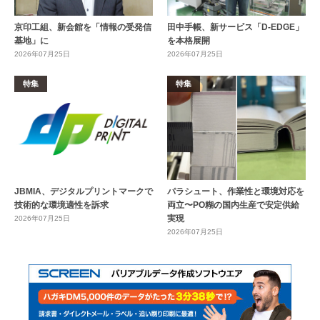
京印工組、新会館を「情報の受発信
田中手帳、新サービス「D-EDGE」
基地」に
を本格展開
2026年07月25日
2026年07月25日
特集
特集
JBMIA、デジタルプリントマークで
パラシュート、作業性と環境対応を
技術的な環境適性を訴求
両立〜PO糊の国内生産で安定供給
実現
2026年07月25日
2026年07月25日