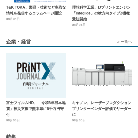
T&K TOKA、製品・技術など多彩な
理想科学工業、IJプリントエンジン
情報を発信するコラムページ開設
「Integlide」の横方向タイプ2機種
受注開始
08月05日
08月04日
企業・経営
一覧へ
富士フイルムHD、「令和8年熊本地
キヤノン、レーザープロダクション
震」被災支援で熊本県に5千万円寄
プリンターベンダー評価でリーダー
付
に
08月06日
08月06日
特集