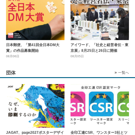
日本郵便、「第41回全日本DM大
アイワード、「社史と経営者伝・東
賞」の作品募集開始
京展」8月25日と26日に開催
08月06日
08月05日
団体
一覧へ
全印工連CSR、ワンスター3社とツ
JAGAT、page2027ポスターデザイ