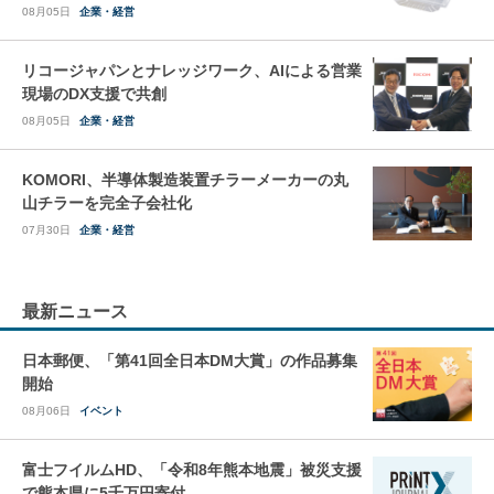
08月05日
企業・経営
リコージャパンとナレッジワーク、AIによる営業
現場のDX支援で共創
08月05日
企業・経営
KOMORI、半導体製造装置チラーメーカーの丸
山チラーを完全子会社化
07月30日
企業・経営
最新ニュース
日本郵便、「第41回全日本DM大賞」の作品募集
開始
08月06日
イベント
富士フイルムHD、「令和8年熊本地震」被災支援
で熊本県に5千万円寄付