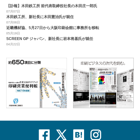
【訃報】木田鉄工所 前代表取締役社長の木田庄一郎氏
07月07日
木田鉄工所、新社長に木田憲治氏が就任
07月06日
近畿機材協、5月27日から大阪印刷会館に事務所を移転
05月19日
SCREEN GP ジャパン、新社長に岩本将基氏が就任
04月22日