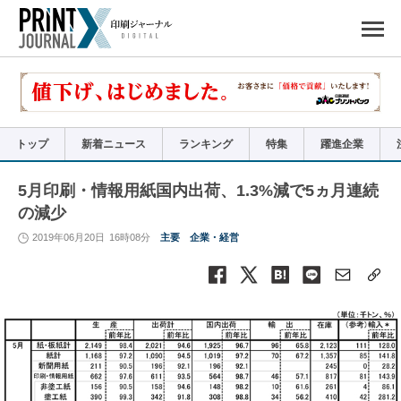
ペ
ー
ジ
の
先
頭
で
す
コ
ン
テ
ン
ツ
エ
リ
ア
トップ
新着ニュース
ランキング
特集
躍進企業
へ
ナ
ビ
ゲ
ー
5月印刷・情報用紙国内出荷、1.3%減で5ヵ月連続
シ
ョ
の減少
ン
へ
2019年06月20日
16時08分
主要
企業・経営