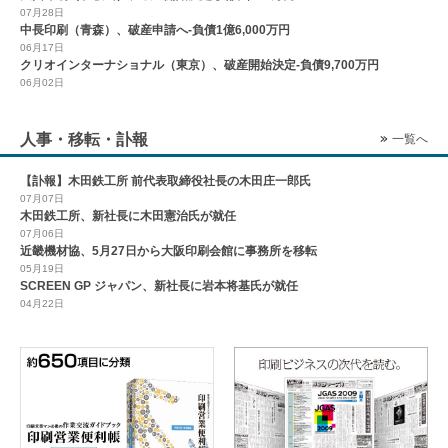
07月28日
中長印刷（青森）、破産申請へ-負債1億6,000万円
06月17日
クリオインターナショナル（東京）、破産開始決定-負債9,700万円
06月02日
人事・移転・訃報
一覧へ
【訃報】木田鉄工所 前代表取締役社長の木田庄一郎氏
07月07日
木田鉄工所、新社長に木田憲治氏が就任
07月06日
近畿機材協、5月27日から大阪印刷会館に事務所を移転
05月19日
SCREEN GP ジャパン、新社長に岩本将基氏が就任
04月22日