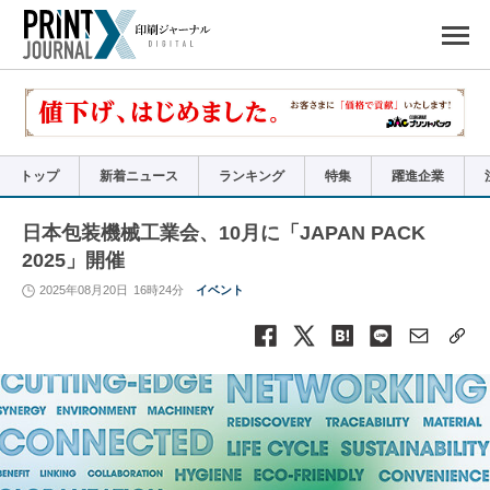
ペ
ー
ジ
の
先
頭
で
す
コ
ン
テ
ン
ツ
エ
リ
ア
トップ
新着ニュース
ランキング
特集
躍進企業
へ
ナ
ビ
ゲ
ー
日本包装機械工業会、10月に「JAPAN PACK
シ
ョ
2025」開催
ン
へ
2025年08月20日
16時24分
イベント