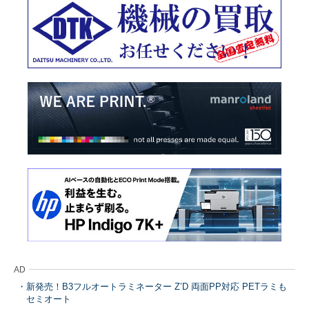
AD
新発売！B3フルオートラミネーター Z’D 両面PP対応 PETラミも
セミオート