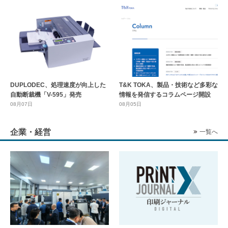
DUPLODEC、処理速度が向上した
T&K TOKA、製品・技術など多彩な
自動断裁機「V-595」発売
情報を発信するコラムページ開設
08月07日
08月05日
企業・経営
一覧へ