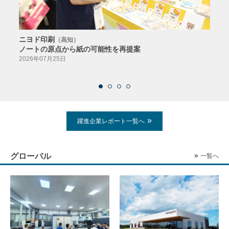
ニヨド印刷
サン
（高知）
ノートの原点から紙の可能性を再提案
特色か
導入
2026年07月25日
2026
躍進企業レポート一覧へ
グローバル
一覧へ