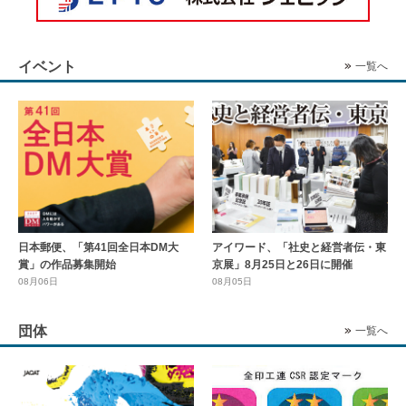
イベント
一覧へ
日本郵便、「第41回全日本DM大
アイワード、「社史と経営者伝・東
賞」の作品募集開始
京展」8月25日と26日に開催
08月06日
08月05日
団体
一覧へ