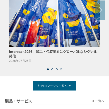
interpack2026、加工・包装業界にグローバルなシグナル
京印
発信
2026
2026年07月25日
注目コンテンツ一覧へ
製品・サービス
一覧へ