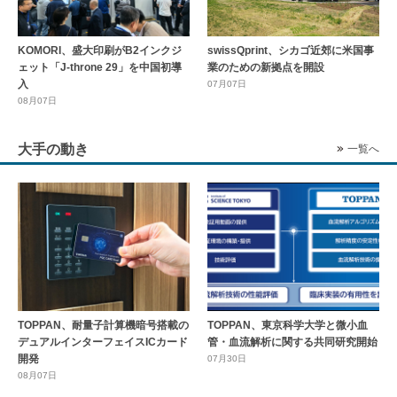
KOMORI、盛大印刷がB2インクジ
swissQprint、シカゴ近郊に⽶国事
ェット「J-throne 29」を中国初導
業のための新拠点を開設
入
07月07日
08月07日
大手の動き
一覧へ
TOPPAN、耐量子計算機暗号搭載の
TOPPAN、東京科学大学と微小血
デュアルインターフェイスICカード
管・血流解析に関する共同研究開始
開発
07月30日
08月07日