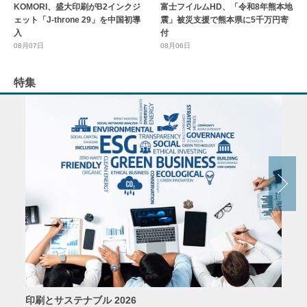
KOMORI、盛大印刷がB2インクジ
富士フイルムHD、「令和8年熊本地
ェット「J-throne 29」を中国初導
震」被災支援で熊本県に5千万円寄
入
付
08月07日
08月06日
特集
印刷とサステナブル 2026
パッ