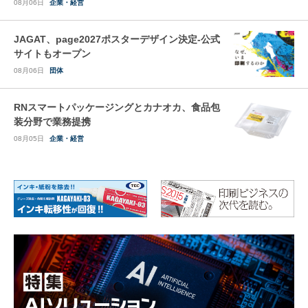
08月06日
企業・経営
JAGAT、page2027ポスターデザイン決定-公式
サイトもオープン
08月06日
団体
RNスマートパッケージングとカナオカ、食品包
装分野で業務提携
08月05日
企業・経営