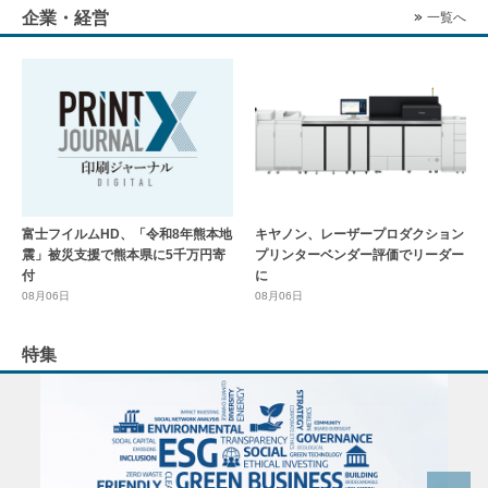
企業・経営
一覧へ
富士フイルムHD、「令和8年熊本地
キヤノン、レーザープロダクション
震」被災支援で熊本県に5千万円寄
プリンターベンダー評価でリーダー
付
に
08月06日
08月06日
特集