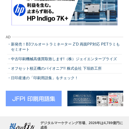
AD
新発売！B3フルオートラミネーター Z’D 両面PP対応 PETラミも
セミオート
中古印刷機械高価買取致します!（株）ジェイエンタープライズ
オフセット校正機のパイオニア!! 株式会社 下垣鉄工所
日印産連の「印刷用語集」をチェック！
デジタルマーケティング市場、2026年は4,789億円に
成長