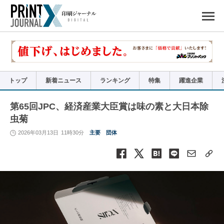
ペ
ー
ジ
の
先
頭
で
す
コ
ン
テ
ン
ツ
エ
リ
ア
トップ
新着ニュース
ランキング
特集
躍進企業
へ
ナ
ビ
ゲ
ー
第65回JPC、経済産業大臣賞は味の素と大日本除
シ
ョ
虫菊
ン
へ
2026年03月13日
11時30分
主要
団体