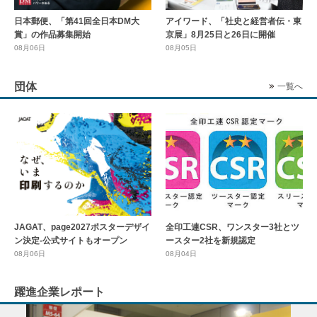
日本郵便、「第41回全日本DM大
アイワード、「社史と経営者伝・東
賞」の作品募集開始
京展」8月25日と26日に開催
08月06日
08月05日
団体
一覧へ
全印工連CSR、ワンスター3社とツ
JAGAT、page2027ポスターデザイ
ースター2社を新規認定
ン決定-公式サイトもオープン
08月04日
08月06日
躍進企業レポート