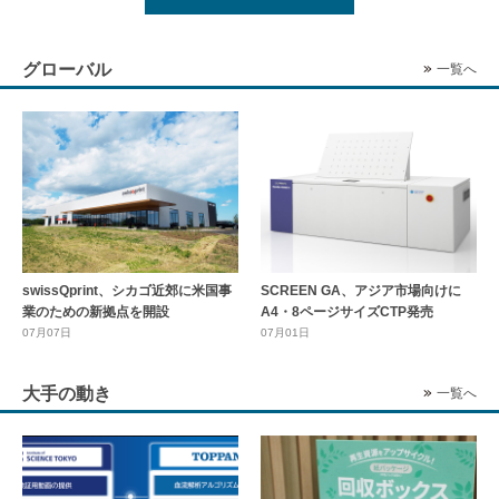
グローバル
一覧へ
swissQprint、シカゴ近郊に⽶国事
SCREEN GA、アジア市場向けに
業のための新拠点を開設
A4・8ページサイズCTP発売
07月07日
07月01日
大手の動き
一覧へ