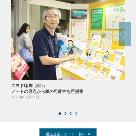
ニヨド印刷
サン
（高知）
ノートの原点から紙の可能性を再提案
特色か
導入
2026年07月25日
2026
躍進企業レポート一覧へ