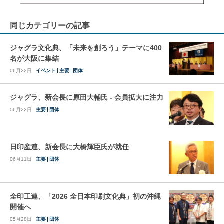
同じカテゴリーの記事
ジャグラ文化典、「未来を創ろう」テーマに400
名が大阪に集結
06月22日
イベント
主要
団体
ジャグラ、新会長に原田大輔氏 - 会員拡大に注力
06月22日
主要
団体
日印産連、新会長に大橋輝臣氏が就任
06月11日
主要
団体
全印工連、「2026 全日本印刷文化典」初の沖縄
開催へ
05月28日
主要
団体