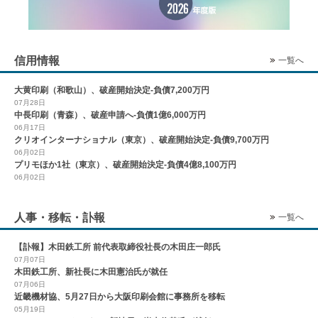
信用情報
一覧へ
大黄印刷（和歌山）、破産開始決定-負債7,200万円
07月28日
中長印刷（青森）、破産申請へ-負債1億6,000万円
06月17日
クリオインターナショナル（東京）、破産開始決定-負債9,700万円
06月02日
プリモほか1社（東京）、破産開始決定-負債4億8,100万円
06月02日
人事・移転・訃報
一覧へ
【訃報】木田鉄工所 前代表取締役社長の木田庄一郎氏
07月07日
木田鉄工所、新社長に木田憲治氏が就任
07月06日
近畿機材協、5月27日から大阪印刷会館に事務所を移転
05月19日