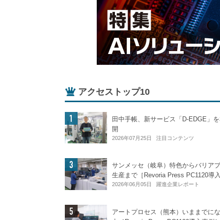
アクセストップ10
田中手帳、新サービス「D-EDGE」
開
2026年07月25日
注目コンテンツ
サンメッセ（岐阜）特色からバリア
生産まで［Revoria Press PC1120
2026年06月05日
躍進企業レポート
アートプロセス（熊本）いままでに