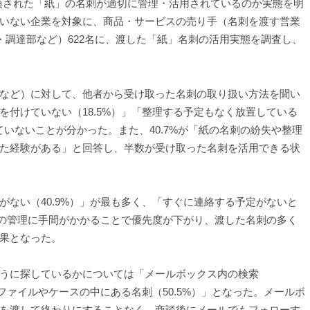
交換された「紙」の名刺が適切に管理・活用されているのか実態を明
いない企業を対象に、商品・サービスの売り手（名刺を渡す営業
・調達部など）622名に、渡した「紙」名刺の活用実態を調査し、
など）に対して、他者から受け取った名刺の取り扱い方法を聞い
付けていない（18.5%）」「整理する予定もなく放置している
できていないことが分かった。また、40.7%が「紙の名刺の紛失や整理
た経験がある」と回答し、半数が受け取った名刺を活用できる状
ない（40.9%）」が最も多く、「すぐに連絡する予定がないと
刺の管理に手間がかかることで優先度が下がり、渡した名刺の多く
果となった。
うに探しているかについては「メールボックス内の検索
たファイルやケースの中にある名刺（50.5%）」となった。メールボ
を渡して終わりにすることなく、商談後にメールでもフォローす