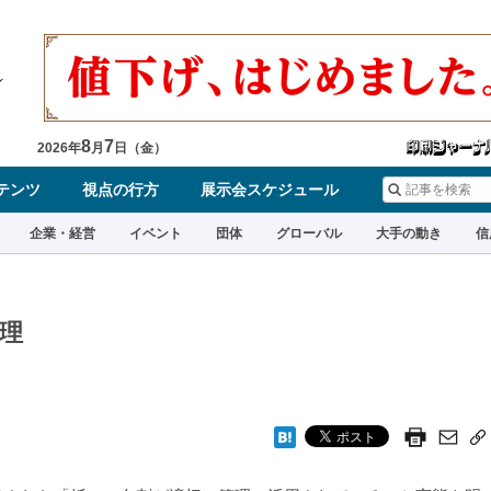
8
7
2026
年
月
日（
金
）
テンツ
視点の行方
展示会スケジュール
企業・経営
イベント
団体
グローバル
大手の動き
信
理