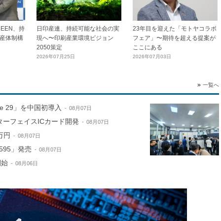
EEN、持
日印産連、持続可能な社会の実
23年目を迎えた「モトヤコラボ
産体制構
現へ〜印刷産業環境ビジョン
フェア」〜期待を超える提案が
2050策定
ここにある
2026年07月25日
2026年07月03日
一覧へ
ne 29」を中国初導入
08月07日
ターフェイスICカード開発
08月07日
万円
08月07日
595」発売
08月07日
開始
08月06日