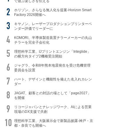
で遊ぶ楽しさを伝える
ホリゾン、さらなる無人化を提案-Horizon Smart
Factory 2026開催へ
キヤノン、レーザープロダクションプリンターベ
ンダー評価でリーダーに
KOMORI、半導体製造装置チラーメーカーの丸山
チラーを完全子会社化
理想科学工業、IJプリントエンジン「Integlide」
の横方向タイプ2機種受注開始
ジャグラ、令和8年熊本地震発生を受け危機管理
委員会を設置
ハート、デザインと機能性を備えた名入れカレン
ダー
JAGAT、顧客との対話の場として「page2027」
を開催
リコージャパンとナレッジワーク、AIによる営業
現場のDX支援で共創
理想科学工業、大阪展示会で新製品披露-神戸・京
都・奈良でも開催へ