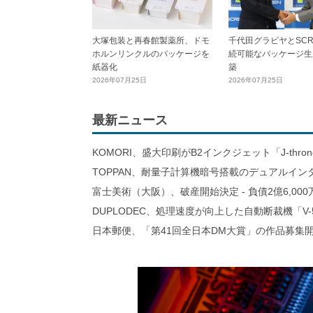
大塚包装と再春館製薬所、ドモ
千代田グラビヤとSCR
ホルンリンクルのパッケージを
続可能なパッケージ生
紙器化
築
2026年07月25日
2026年07月25日
最新ニュース
KOMORI、盛大印刷がB2インクジェット「J-thro
TOPPAN、耐量子計算機暗号搭載のデュアルイン
富士美術（大阪）、破産開始決定 - 負債2億6,000
DUPLODEC、処理速度が向上した自動断裁機「V-
日本郵便、「第41回全日本DM大賞」の作品募集