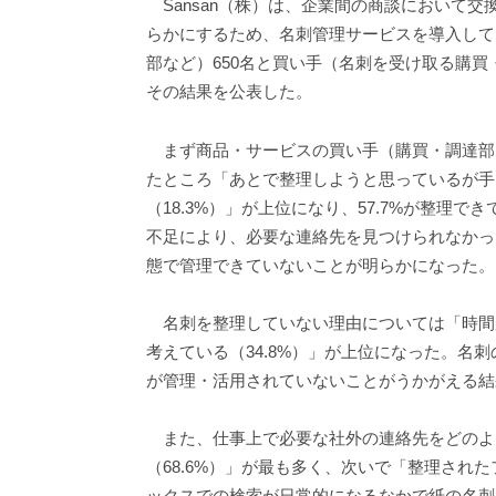
Sansan（株）は、企業間の商談において
らかにするため、名刺管理サービスを導入して
部など）650名と買い手（名刺を受け取る購買
その結果を公表した。
まず商品・サービスの買い手（購買・調達部
たところ「あとで整理しようと思っているが手を
（18.3%）」が上位になり、57.7%が整理
不足により、必要な連絡先を見つけられなかっ
態で管理できていないことが明らかになった。
名刺を整理していない理由については「時間が
考えている（34.8%）」が上位になった。名
が管理・活用されていないことがうかがえる結
また、仕事上で必要な社外の連絡先をどのよ
（68.6%）」が最も多く、次いで「整理され
ックスでの検索が日常的になるなかで紙の名刺