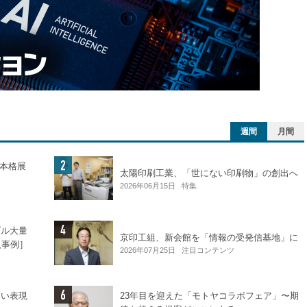
週間
月間
を本格展
太陽印刷工業、「世にない印刷物」の創出へ
2026年06月15日
特集
ブル大量
京印工組、新会館を「情報の受発信基地」に
導入事例］
2026年07月25日
注目コンテンツ
ない表現
23年目を迎えた「モトヤコラボフェア」〜期