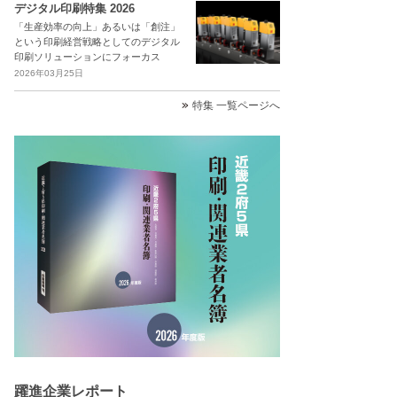
デジタル印刷特集 2026
「生産効率の向上」あるいは「創注」
という印刷経営戦略としてのデジタル
印刷ソリューションにフォーカス
2026年03月25日
特集 一覧ページへ
躍進企業レポート