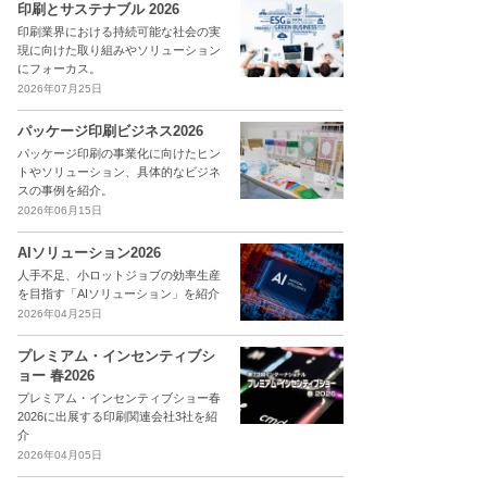
印刷とサステナブル 2026
印刷業界における持続可能な社会の実
現に向けた取り組みやソリューション
にフォーカス。
2026年07月25日
パッケージ印刷ビジネス2026
パッケージ印刷の事業化に向けたヒン
トやソリューション、具体的なビジネ
スの事例を紹介。
2026年06月15日
AIソリューション2026
人手不足、小ロットジョブの効率生産
を目指す「AIソリューション」を紹介
2026年04月25日
プレミアム・インセンティブシ
ョー 春2026
プレミアム・インセンティブショー春
2026に出展する印刷関連会社3社を紹
介
2026年04月05日