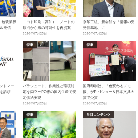
加工・包装業界
ニヨド印刷（高知）、ノートの
京印工組、新会館を「情報の受
ル発信
原点から紙の可能性を再提案
発信基地」に
2026年07月25日
2026年07月25日
特集
特集
リントマー
パラシュート、作業性と環境対
国府印刷社、「色変わるメモ
を訴求
応を両立〜PO糊の国内生産で安
帳」がP・Iショー＆日本文具大
定供給実現
賞で受賞
2026年07月25日
2026年07月25日
特集
注目コンテンツ