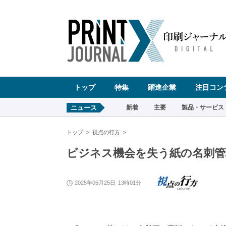
ペ
ー
ジ
の
先
頭
で
す
コ
ン
テ
ン
ツ
エ
リ
ア
へ
トップ
特集
躍進企業
注目コン
ナ
ビ
ゲ
ー
ニュース
新着
主要
製品・サービス
シ
ョ
ン
へ
トップ
視点の行方
ビジネス機会を失う紙の名刺管
2025年05月25日
13時01分