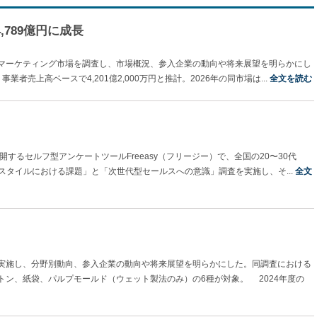
,789億円に成長
マーケティング市場を調査し、市場概況、参入企業の動向や将来展望を明らかにし
者売上高ベースで4,201億2,000万円と推計。2026年の同市場は...
全文を読む
するセルフ型アンケートツールFreeasy（フリージー）で、全国の20〜30代
業スタイルにおける課題」と「次世代型セールスへの意識」調査を実施し、そ...
全文
実施し、分野別動向、参入企業の動向や将来展望を明らかにした。同調査における
ン、紙袋、パルプモールド（ウェット製法のみ）の6種が対象。 2024年度の