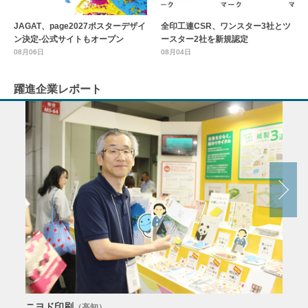
全印工連CSR、ワンスター3社とツ
JAGAT、page2027ポスターデザイ
ースター2社を新規認定
ン決定-公式サイトもオープン
08月04日
08月06日
躍進企業レポート
ニヨド印刷
サン
（高知）