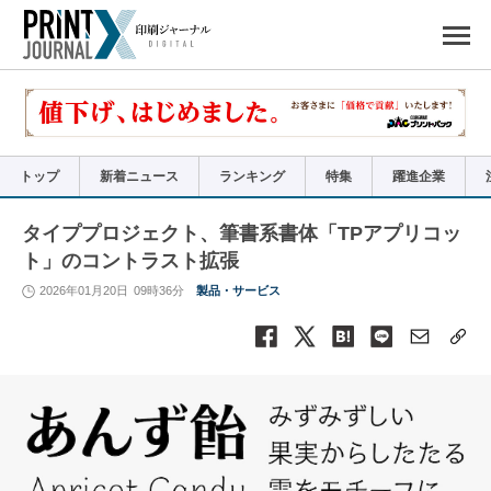
ペ
ー
ジ
の
先
頭
で
す
コ
ン
テ
ン
ツ
エ
リ
ア
トップ
新着ニュース
ランキング
特集
躍進企業
へ
ナ
ビ
ゲ
ー
タイププロジェクト、筆書系書体「TPアプリコッ
シ
ョ
ト」のコントラスト拡張
ン
へ
2026年01月20日
09時36分
製品・サービス