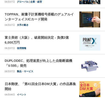
08月07日
グローバル
企業・経営
TOPPAN、耐量子計算機暗号搭載のデュアルイ
ンターフェイスICカード開発
08月07日
大手の動き
富士美術（大阪）、破産開始決定 - 負債2億
6,000万円
08月07日
信用情報
DUPLODEC、処理速度が向上した自動断裁機
「V-595」発売
08月07日
製品・サービス
日本郵便、「第41回全日本DM大賞」の作品募集
開始
08月06日
イベント