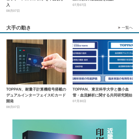
入
07月07日
08月07日
大手の動き
一覧へ
TOPPAN、耐量子計算機暗号搭載の
TOPPAN、東京科学大学と微小血
デュアルインターフェイスICカード
管・血流解析に関する共同研究開始
開発
07月30日
08月07日