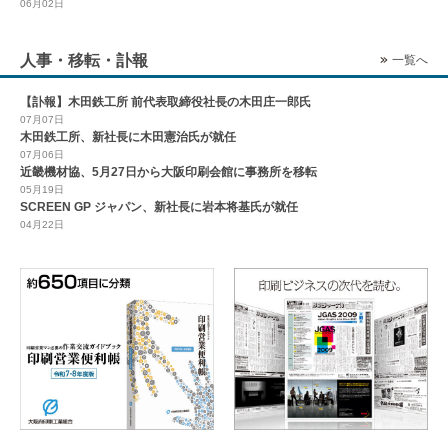
06月02日
人事・移転・訃報
一覧へ
【訃報】木田鉄工所 前代表取締役社長の木田庄一郎氏
07月07日
木田鉄工所、新社長に木田憲治氏が就任
07月06日
近畿機材協、5月27日から大阪印刷会館に事務所を移転
05月19日
SCREEN GP ジャパン、新社長に岩本将基氏が就任
04月22日