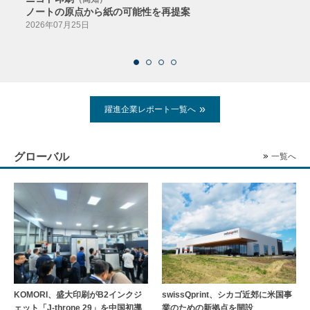
ノートの原点から紙の可能性を再提案
特色か
導入
2026年07月25日
2026
躍進企業レポート一覧へ
グローバル
一覧へ
KOMORI、盛大印刷がB2インクジ
swissQprint、シカゴ近郊に⽶国事
ェット「J-throne 29」を中国初導
業のための新拠点を開設