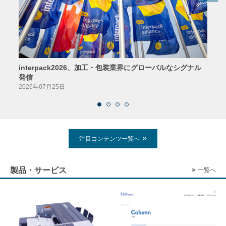
interpack2026、加工・包装業界にグローバルなシグナル
京印
発信
2026
2026年07月25日
注目コンテンツ一覧へ
製品・サービス
一覧へ