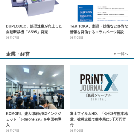
DUPLODEC、処理速度が向上した
T&K TOKA、製品・技術など多彩な
自動断裁機「V-595」発売
情報を発信するコラムページ開設
08月07日
08月05日
企業・経営
一覧へ
KOMORI、盛大印刷がB2インクジ
富士フイルムHD、「令和8年熊本地
ェット「J-throne 29」を中国初導
震」被災支援で熊本県に5千万円寄
入
付
08月07日
08月06日