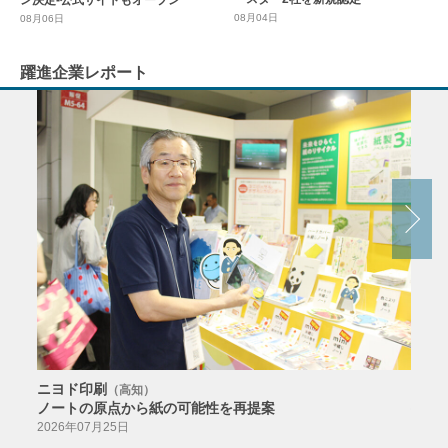
08月04日
08月06日
躍進企業レポート
ニヨド印刷
サン
（高知）
ノートの原点から紙の可能性を再提案
特色か
導入
2026年07月25日
2026