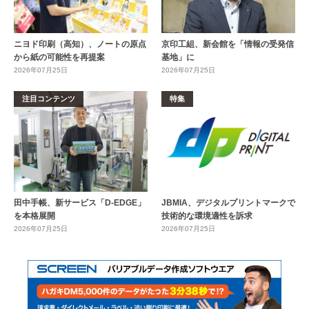
ニヨド印刷（高知）、ノートの原点
京印工組、新会館を「情報の受発信
から紙の可能性を再提案
基地」に
2026年07月25日
2026年07月25日
注目コンテンツ
特集
田中手帳、新サービス「D-EDGE」
JBMIA、デジタルプリントマークで
を本格展開
技術的な環境適性を訴求
2026年07月25日
2026年07月25日