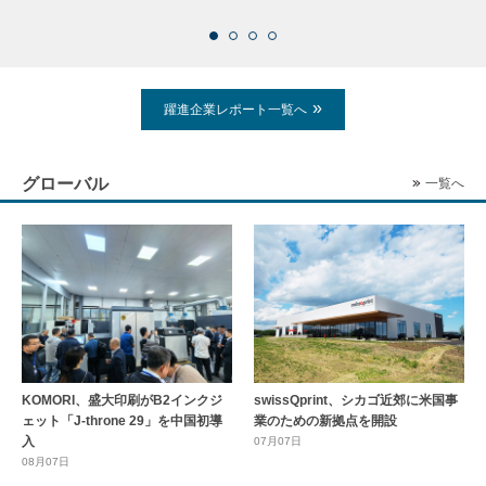
躍進企業レポート一覧へ
グローバル
一覧へ
KOMORI、盛大印刷がB2インクジ
swissQprint、シカゴ近郊に⽶国事
ェット「J-throne 29」を中国初導
業のための新拠点を開設
入
07月07日
08月07日