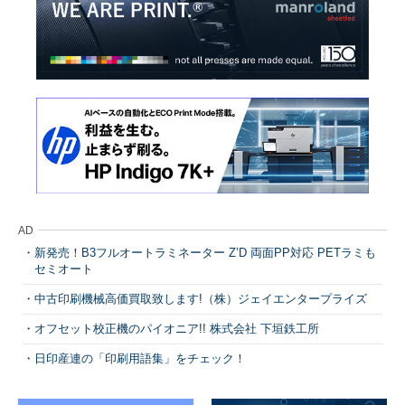
AD
新発売！B3フルオートラミネーター Z’D 両面PP対応 PETラミも
セミオート
中古印刷機械高価買取致します!（株）ジェイエンタープライズ
オフセット校正機のパイオニア!! 株式会社 下垣鉄工所
日印産連の「印刷用語集」をチェック！