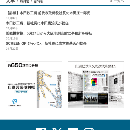
人事・移転・訃報
一覧へ
【訃報】木田鉄工所 前代表取締役社長の木田庄一郎氏
07月07日
木田鉄工所、新社長に木田憲治氏が就任
07月06日
近畿機材協、5月27日から大阪印刷会館に事務所を移転
05月19日
SCREEN GP ジャパン、新社長に岩本将基氏が就任
04月22日