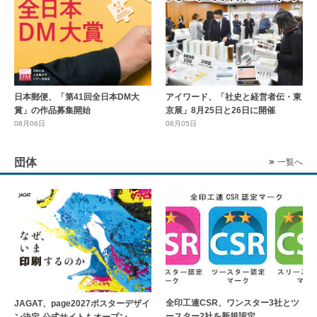
日本郵便、「第41回全日本DM大
アイワード、「社史と経営者伝・東
賞」の作品募集開始
京展」8月25日と26日に開催
08月06日
08月05日
団体
一覧へ
全印工連CSR、ワンスター3社とツ
JAGAT、page2027ポスターデザイ
ースター2社を新規認定
ン決定-公式サイトもオープン