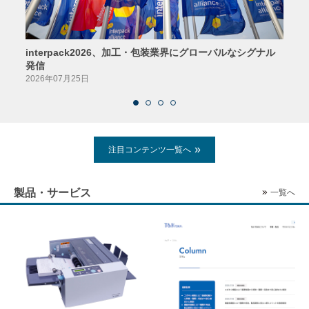
interpack2026、加工・包装業界にグローバルなシグナル
京印
発信
2026
2026年07月25日
注目コンテンツ一覧へ
製品・サービス
一覧へ