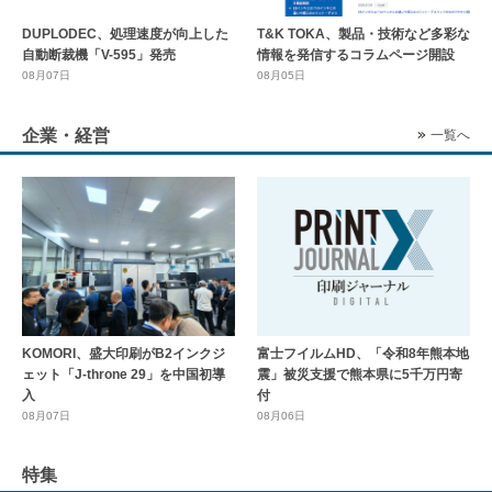
DUPLODEC、処理速度が向上した
T&K TOKA、製品・技術など多彩な
自動断裁機「V-595」発売
情報を発信するコラムページ開設
08月07日
08月05日
企業・経営
一覧へ
KOMORI、盛大印刷がB2インクジ
富士フイルムHD、「令和8年熊本地
ェット「J-throne 29」を中国初導
震」被災支援で熊本県に5千万円寄
入
付
08月07日
08月06日
特集