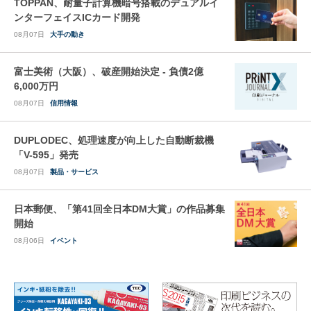
TOPPAN、耐量子計算機暗号搭載のデュアルイ
ンターフェイスICカード開発
08月07日
大手の動き
富士美術（大阪）、破産開始決定 - 負債2億
6,000万円
08月07日
信用情報
DUPLODEC、処理速度が向上した自動断裁機
「V-595」発売
08月07日
製品・サービス
日本郵便、「第41回全日本DM大賞」の作品募集
開始
08月06日
イベント