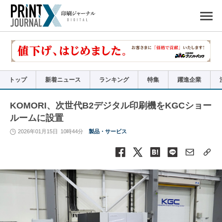
ペ
ー
ジ
の
先
頭
で
す
コ
ン
テ
ン
ツ
エ
リ
ア
トップ
新着ニュース
ランキング
特集
躍進企業
へ
ナ
ビ
ゲ
ー
KOMORI、次世代B2デジタル印刷機をKGCショー
シ
ョ
ルームに設置
ン
へ
2026年01月15日
10時44分
製品・サービス