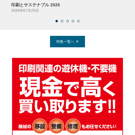
印刷とサステナブル 2026
パッ
2026年07月25日
2026
特集一覧へ