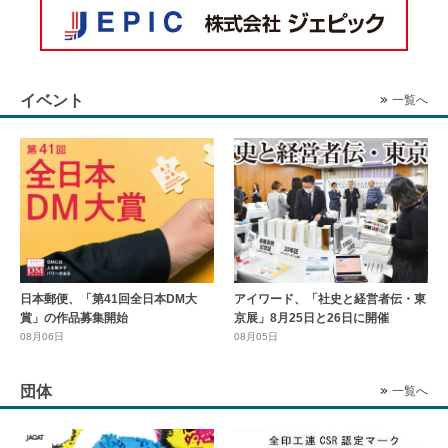
イベント
一覧へ
日本郵便、「第41回全日本DM大
アイワード、「社史と経営者伝・東
賞」の作品募集開始
京展」8月25日と26日に開催
08月06日
08月05日
団体
一覧へ