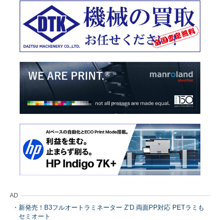
AD
新発売！B3フルオートラミネーター Z’D 両面PP対応 PETラミも
セミオート