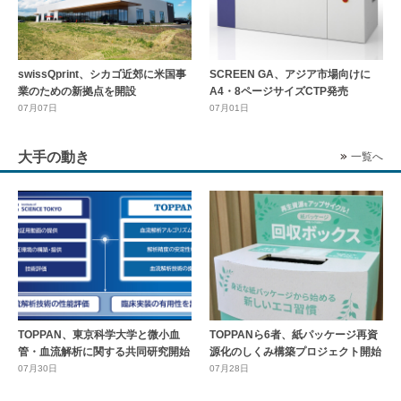
swissQprint、シカゴ近郊に⽶国事
SCREEN GA、アジア市場向けに
業のための新拠点を開設
A4・8ページサイズCTP発売
07月07日
07月01日
大手の動き
一覧へ
TOPPAN、東京科学大学と微小血
TOPPANら6者、紙パッケージ再資
管・血流解析に関する共同研究開始
源化のしくみ構築プロジェクト開始
07月30日
07月28日