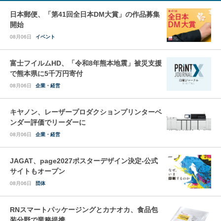
日本郵便、「第41回全日本DM大賞」の作品募集
開始
08月06日
イベント
富士フイルムHD、「令和8年熊本地震」被災支援
で熊本県に5千万円寄付
08月06日
企業・経営
キヤノン、レーザープロダクションプリンターベ
ンダー評価でリーダーに
08月06日
企業・経営
JAGAT、page2027ポスターデザイン決定-公式
サイトもオープン
08月06日
団体
RNスマートパッケージングとカナオカ、食品包
装分野で業務提携