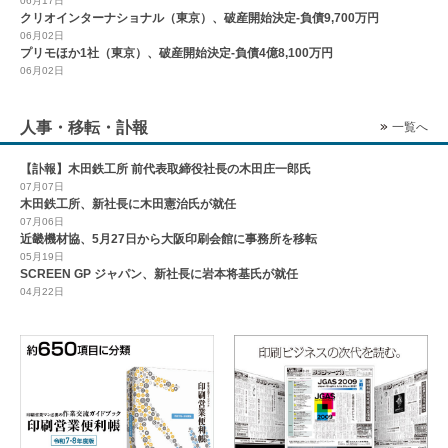
06月17日
クリオインターナショナル（東京）、破産開始決定-負債9,700万円
06月02日
プリモほか1社（東京）、破産開始決定-負債4億8,100万円
06月02日
人事・移転・訃報
一覧へ
【訃報】木田鉄工所 前代表取締役社長の木田庄一郎氏
07月07日
木田鉄工所、新社長に木田憲治氏が就任
07月06日
近畿機材協、5月27日から大阪印刷会館に事務所を移転
05月19日
SCREEN GP ジャパン、新社長に岩本将基氏が就任
04月22日