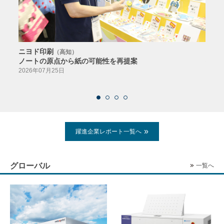
ニヨド印刷
サン
（高知）
ノートの原点から紙の可能性を再提案
特色か
導入
2026年07月25日
2026
躍進企業レポート一覧へ
グローバル
一覧へ