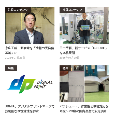
注目コンテンツ
注目コンテンツ
京印工組、新会館を「情報の受発信
田中手帳、新サービス「D-EDGE」
基地」に
を本格展開
2026年07月25日
2026年07月25日
特集
特集
JBMIA、デジタルプリントマークで
パラシュート、作業性と環境対応を
技術的な環境適性を訴求
両立〜PO糊の国内生産で安定供給