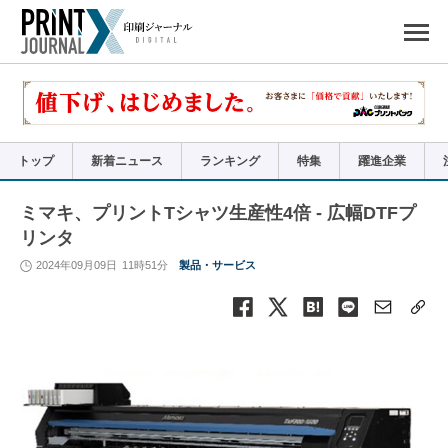
ペ
ー
ジ
の
先
頭
で
す
コ
ン
テ
ン
ツ
エ
リ
ア
トップ
新着ニュース
ランキング
特集
躍進企業
へ
ナ
ビ
ゲ
ー
ミマキ、プリントTシャツ生産性4倍 - 広幅DTFプ
シ
ョ
リンタ
ン
へ
2024年09月09日
11時51分
製品・サービス