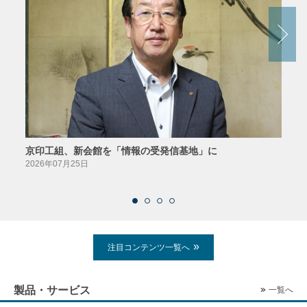
京印工組、新会館を「情報の受発信基地」に
田中
2026年07月25日
2026
注目コンテンツ一覧へ
製品・サービス
一覧へ