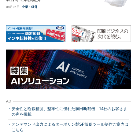
08月05日
企業・経営
AD
安全性と断裁精度、堅牢性に優れた勝田断裁機、14社のお客さま
の声を掲載
オンデマンド出力によるターポリン製SP販促ツール制作ご案内は
こちら