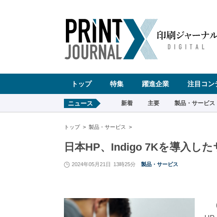
ペ
ー
ジ
の
先
頭
で
す
コ
ン
テ
ン
ツ
エ
リ
ア
へ
トップ
特集
躍進企業
注目コン
ナ
ビ
ゲ
ー
ニュース
新着
主要
製品・サービス
シ
ョ
ン
へ
トップ
製品・サービス
日本HP、Indigo 7Kを導
2024年05月21日
13時25分
製品・サービス
（株