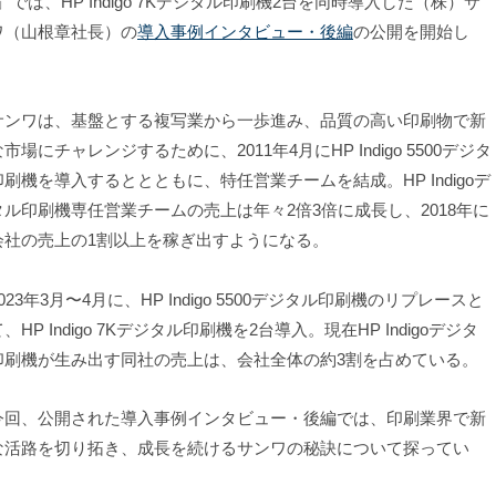
」では、HP Indigo 7Kデジタル印刷機2台を同時導入した（株）サ
ワ（山根章社長）の
導入事例インタビュー・後編
の公開を開始し
。
ンワは、基盤とする複写業から一歩進み、品質の高い印刷物で新
市場にチャレンジするために、2011年4月にHP Indigo 5500デジタ
印刷機を導入するととともに、特任営業チームを結成。HP Indigoデ
タル印刷機専任営業チームの売上は年々2倍3倍に成長し、2018年に
会社の売上の1割以上を稼ぎ出すようになる。
23年3月〜4月に、HP Indigo 5500デジタル印刷機のリプレースと
、HP Indigo 7Kデジタル印刷機を2台導入。現在HP Indigoデジタ
印刷機が生み出す同社の売上は、会社全体の約3割を占めている。
回、公開された導入事例インタビュー・後編では、印刷業界で新
な活路を切り拓き、成長を続けるサンワの秘訣について探ってい
。