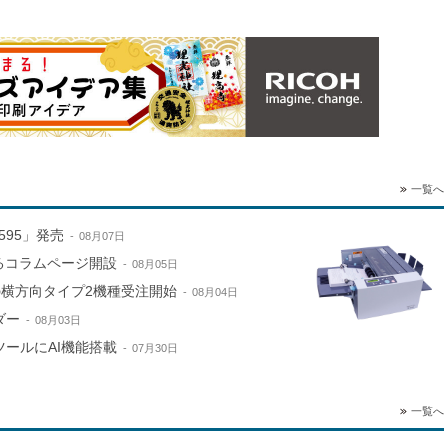
一覧へ
595」発売
08月07日
するコラムページ開設
08月05日
e」の横方向タイプ2機種受注開始
08月04日
ダー
08月03日
ールにAI機能搭載
07月30日
一覧へ