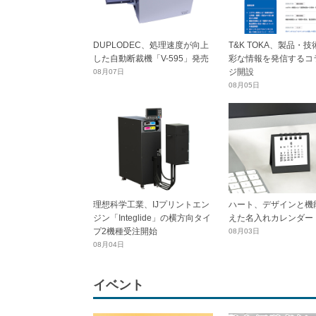
DUPLODEC、処理速度が向上
T&K TOKA、製品・
した自動断裁機「V-595」発売
彩な情報を発信するコ
ジ開設
08月07日
08月05日
理想科学工業、IJプリントエン
ハート、デザインと機
ジン「Integlide」の横方向タイ
えた名入れカレンダー
プ2機種受注開始
08月03日
08月04日
イベント