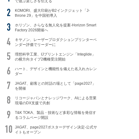
で遊ぶ楽しさを伝える
KOMORI、盛大印刷がB2インクジェット「J-
throne 29」を中国初導入
ホリゾン、さらなる無人化を提案-Horizon Smart
Factory 2026開催へ
キヤノン、レーザープロダクションプリンターベ
ンダー評価でリーダーに
理想科学工業、IJプリントエンジン「Integlide」
の横方向タイプ2機種受注開始
ハート、デザインと機能性を備えた名入れカレン
ダー
JAGAT、顧客との対話の場として「page2027」
を開催
リコージャパンとナレッジワーク、AIによる営業
現場のDX支援で共創
T&K TOKA、製品・技術など多彩な情報を発信す
るコラムページ開設
JAGAT、page2027ポスターデザイン決定-公式サ
イトもオープン