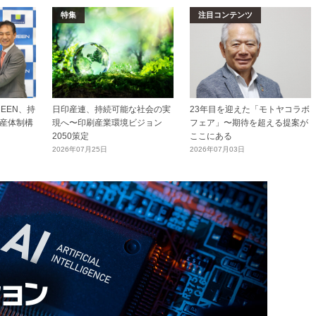
特集
注目コンテンツ
EEN、持
日印産連、持続可能な社会の実
23年目を迎えた「モトヤコラボ
産体制構
現へ〜印刷産業環境ビジョン
フェア」〜期待を超える提案が
2050策定
ここにある
2026年07月25日
2026年07月03日