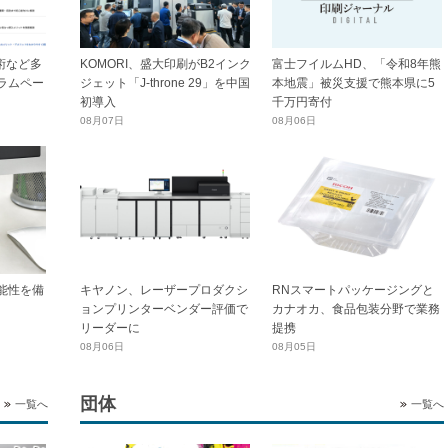
技術など多
KOMORI、盛大印刷がB2インク
富士フイルムHD、「令和8年熊
ラムペー
ジェット「J-throne 29」を中国
本地震」被災支援で熊本県に5
初導入
千万円寄付
08月07日
08月06日
能性を備
キヤノン、レーザープロダクシ
RNスマートパッケージングと
ョンプリンターベンダー評価で
カナオカ、食品包装分野で業務
リーダーに
提携
08月06日
08月05日
団体
一覧へ
一覧へ