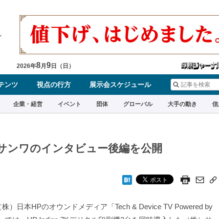
8
9
2026
年
月
日（
日
）
テンツ
視点の行方
展示会スケジュール
企業・経営
イベント
団体
グローバル
大手の動き
信
入したサンワのインタビュー後編を公開
）日本HPのオウンドメディア「Tech & Device TV Powered by