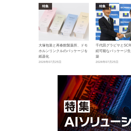
特集
特集
大塚包装と再春館製薬所、ドモ
千代田グラビヤとSCR
ホルンリンクルのパッケージを
続可能なパッケージ生
紙器化
築
2026年07月25日
2026年07月25日