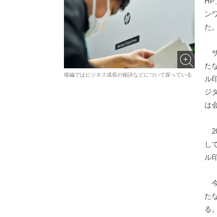
HP
ン
た
サ
たな
後編ではビジネス成長の秘訣などについて探っている
ル
ジ
は
20
して
ル
今
た
る