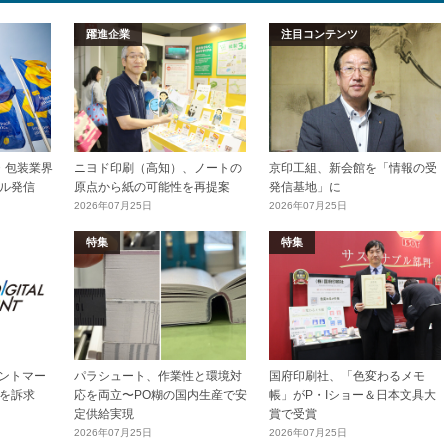
躍進企業
注目コンテンツ
加工・包装業界
ニヨド印刷（高知）、ノートの
京印工組、新会館を「情報の受
ル発信
原点から紙の可能性を再提案
発信基地」に
2026年07月25日
2026年07月25日
特集
特集
リントマー
パラシュート、作業性と環境対
国府印刷社、「色変わるメモ
を訴求
応を両立〜PO糊の国内生産で安
帳」がP・Iショー＆日本文具大
定供給実現
賞で受賞
2026年07月25日
2026年07月25日