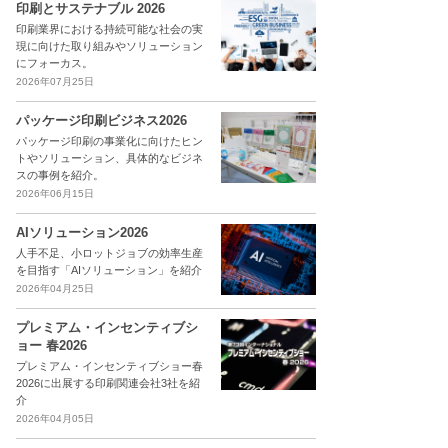
印刷とサステナブル 2026
印刷業界における持続可能な社会の実
現に向けた取り組みやソリューション
にフォーカス。
2026年07月25日
パッケージ印刷ビジネス2026
パッケージ印刷の事業化に向けたヒン
トやソリューション、具体的なビジネ
スの事例を紹介。
2026年06月15日
AIソリューション2026
人手不足、小ロットジョブの効率生産
を目指す「AIソリューション」を紹介
2026年04月25日
プレミアム・インセンティブシ
ョー 春2026
プレミアム・インセンティブショー春
2026に出展する印刷関連会社3社を紹
介
2026年04月05日