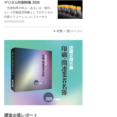
デジタル印刷特集 2026
「生産効率の向上」あるいは「創注」
という印刷経営戦略としてのデジタル
印刷ソリューションにフォーカス
2026年03月25日
特集 一覧ページへ
躍進企業レポート