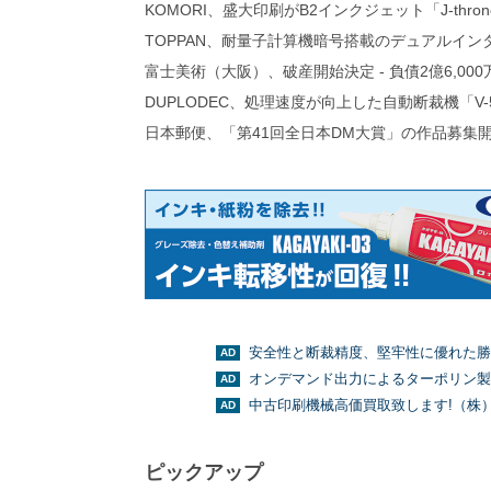
KOMORI、盛大印刷がB2インクジェット「J-thro
TOPPAN、耐量子計算機暗号搭載のデュアルイン
富士美術（大阪）、破産開始決定 - 負債2億6,000
DUPLODEC、処理速度が向上した自動断裁機「V-
日本郵便、「第41回全日本DM大賞」の作品募集
安全性と断裁精度、堅牢性に優れた勝
オンデマンド出力によるターポリン製
中古印刷機械高価買取致します!（株
ピックアップ