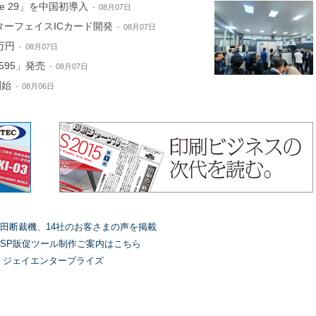
ne 29」を中国初導入
08月07日
ターフェイスICカード開発
08月07日
万円
08月07日
595」発売
08月07日
開始
08月06日
田断裁機、14社のお客さまの声を掲載
SP販促ツール制作ご案内はこちら
）ジェイエンタープライズ