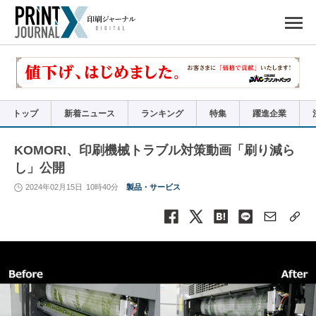
ペ
ー
ジ
の
先
頭
で
す
コ
ン
テ
ン
ツ
エ
リ
ア
トップ
新着ニュース
ランキング
特集
躍進企業
へ
ナ
ビ
ゲ
ー
KOMORI、印刷機械トラブル対策動画「刷り減ら
シ
ョ
し」公開
ン
へ
2024年02月15日
10時40分
製品・サービス