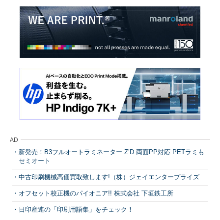
AD
新発売！B3フルオートラミネーター Z’D 両面PP対応 PETラミも
セミオート
中古印刷機械高価買取致します!（株）ジェイエンタープライズ
オフセット校正機のパイオニア!! 株式会社 下垣鉄工所
日印産連の「印刷用語集」をチェック！