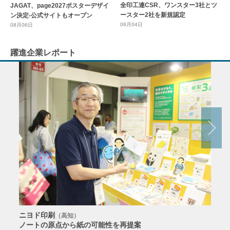
全印工連CSR、ワンスター3社とツ
JAGAT、page2027ポスターデザイ
ースター2社を新規認定
ン決定-公式サイトもオープン
08月04日
08月06日
躍進企業レポート
ニヨド印刷
サン
（高知）
ノートの原点から紙の可能性を再提案
特色か