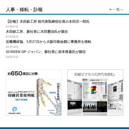
人事・移転・訃報
一覧へ
【訃報】木田鉄工所 前代表取締役社長の木田庄一郎氏
07月07日
木田鉄工所、新社長に木田憲治氏が就任
07月06日
近畿機材協、5月27日から大阪印刷会館に事務所を移転
05月19日
SCREEN GP ジャパン、新社長に岩本将基氏が就任
04月22日