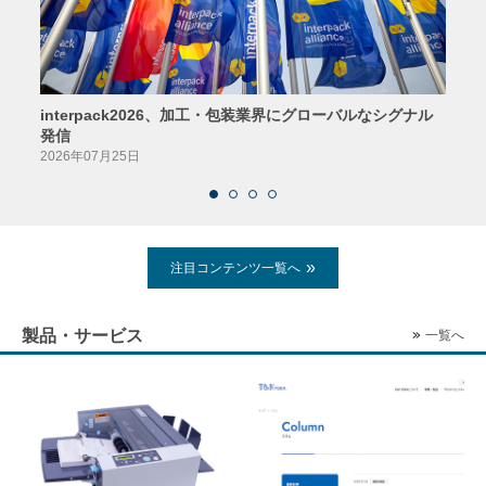
interpack2026、加工・包装業界にグローバルなシグナル
京印
発信
2026
2026年07月25日
注目コンテンツ一覧へ
製品・サービス
一覧へ