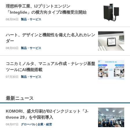
理想科学工業、IJプリントエンジン
「Integlide」の横方向タイプ2機種受注開始
08月04日
製品・サービス
ハート、デザインと機能性を備えた名入れカレン
ダー
08月03日
製品・サービス
コニカミノルタ、マニュアル作成・ナレッジ基盤
ツールにAI機能搭載
07月30日
製品・サービス
最新ニュース
KOMORI、盛大印刷がB2インクジェット「J-
throne 29」を中国初導入
08月07日
グローバル
企業・経営