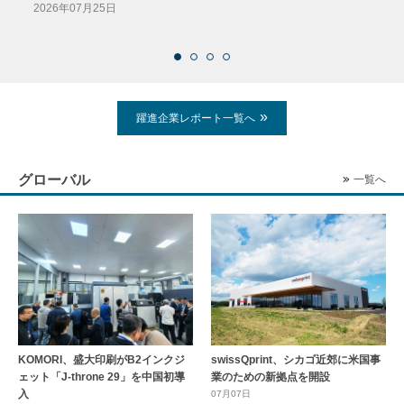
導入
2026年07月25日
2026
躍進企業レポート一覧へ
グローバル
一覧へ
KOMORI、盛大印刷がB2インクジ
swissQprint、シカゴ近郊に⽶国事
ェット「J-throne 29」を中国初導
業のための新拠点を開設
入
07月07日