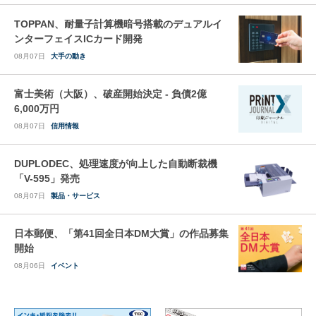
TOPPAN、耐量子計算機暗号搭載のデュアルイ
ンターフェイスICカード開発
08月07日
大手の動き
富士美術（大阪）、破産開始決定 - 負債2億
6,000万円
08月07日
信用情報
DUPLODEC、処理速度が向上した自動断裁機
「V-595」発売
08月07日
製品・サービス
日本郵便、「第41回全日本DM大賞」の作品募集
開始
08月06日
イベント