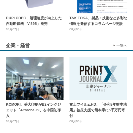
DUPLODEC、処理速度が向上した
T&K TOKA、製品・技術など多彩な
自動断裁機「V-595」発売
情報を発信するコラムページ開設
08月07日
08月05日
企業・経営
一覧へ
KOMORI、盛大印刷がB2インクジ
富士フイルムHD、「令和8年熊本地
ェット「J-throne 29」を中国初導
震」被災支援で熊本県に5千万円寄
入
付
08月07日
08月06日