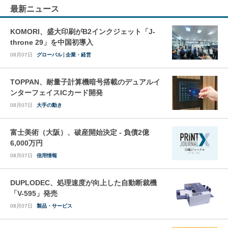
最新ニュース
KOMORI、盛大印刷がB2インクジェット「J-
throne 29」を中国初導入
08月07日
グローバル
企業・経営
TOPPAN、耐量子計算機暗号搭載のデュアルイ
ンターフェイスICカード開発
08月07日
大手の動き
富士美術（大阪）、破産開始決定 - 負債2億
6,000万円
08月07日
信用情報
DUPLODEC、処理速度が向上した自動断裁機
「V-595」発売
08月07日
製品・サービス