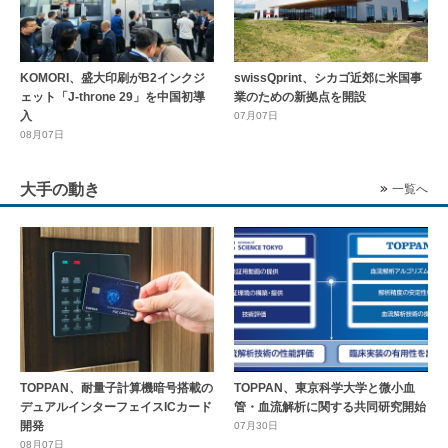
KOMORI、盛大印刷がB2インクジ
swissQprint、シカゴ近郊に⽶国事
ェット「J-throne 29」を中国初導
業のための新拠点を開設
入
07月07日
08月07日
大手の動き
一覧へ
TOPPAN、耐量子計算機暗号搭載の
TOPPAN、東京科学大学と微小血
デュアルインターフェイスICカード
管・血流解析に関する共同研究開始
開発
07月30日
08月07日