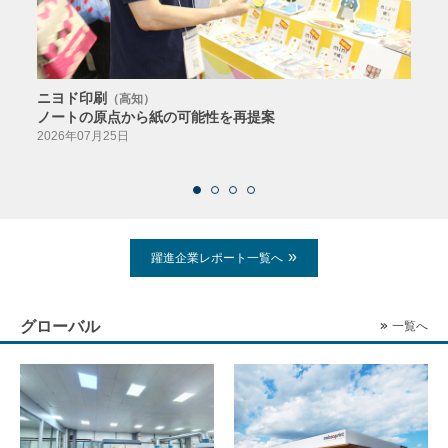
ニヨド印刷
サン
（高知）
ノートの原点から紙の可能性を再提案
特色か
導入
2026年07月25日
2026
躍進企業レポート一覧へ
グローバル
一覧へ