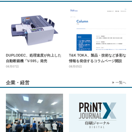
DUPLODEC、処理速度が向上した
T&K TOKA、製品・技術など多彩な
自動断裁機「V-595」発売
情報を発信するコラムページ開設
08月07日
08月05日
企業・経営
一覧へ