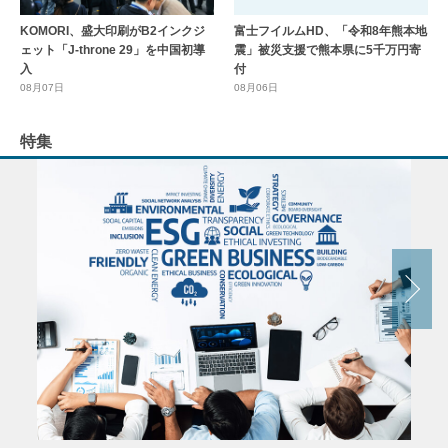
KOMORI、盛大印刷がB2インクジ
富士フイルムHD、「令和8年熊本地
ェット「J-throne 29」を中国初導
震」被災支援で熊本県に5千万円寄
入
付
08月07日
08月06日
特集