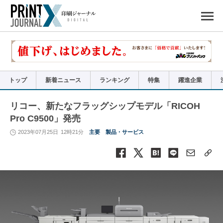
ペ
ー
ジ
の
先
頭
で
す
コ
ン
テ
ン
ツ
エ
リ
ア
トップ
新着ニュース
ランキング
特集
躍進企業
へ
ナ
ビ
ゲ
ー
リコー、新たなフラッグシップモデル「RICOH
シ
ョ
Pro C9500」発売
ン
へ
2023年07月25日
12時21分
主要
製品・サービス