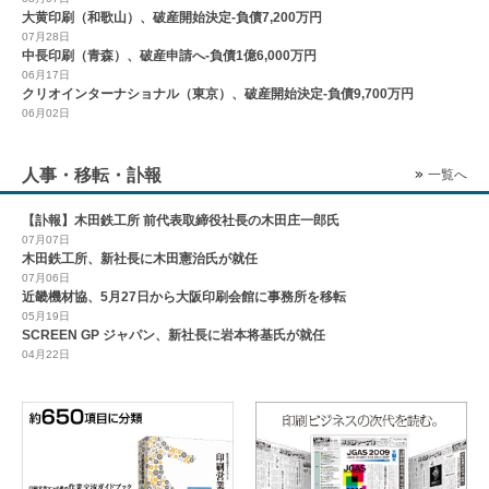
大黄印刷（和歌山）、破産開始決定-負債7,200万円
07月28日
中長印刷（青森）、破産申請へ-負債1億6,000万円
06月17日
クリオインターナショナル（東京）、破産開始決定-負債9,700万円
06月02日
人事・移転・訃報
一覧へ
【訃報】木田鉄工所 前代表取締役社長の木田庄一郎氏
07月07日
木田鉄工所、新社長に木田憲治氏が就任
07月06日
近畿機材協、5月27日から大阪印刷会館に事務所を移転
05月19日
SCREEN GP ジャパン、新社長に岩本将基氏が就任
04月22日