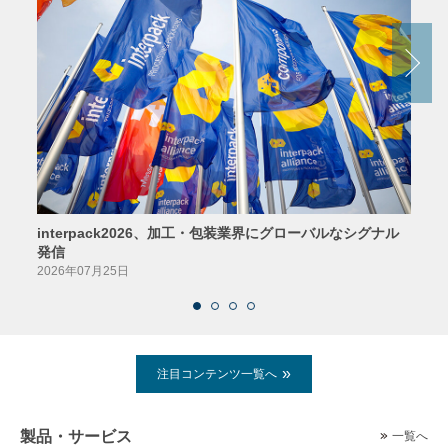
interpack2026、加工・包装業界にグローバルなシグナル
京印
発信
2026
2026年07月25日
注目コンテンツ一覧へ
製品・サービス
一覧へ