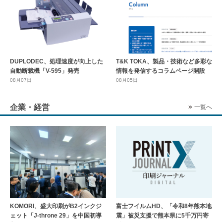
DUPLODEC、処理速度が向上した
T&K TOKA、製品・技術など多彩な
自動断裁機「V-595」発売
情報を発信するコラムページ開設
08月07日
08月05日
企業・経営
一覧へ
KOMORI、盛大印刷がB2インクジ
富士フイルムHD、「令和8年熊本地
ェット「J-throne 29」を中国初導
震」被災支援で熊本県に5千万円寄