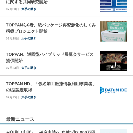
に関する共同研究開始
07月30日
大手の動き
TOPPANら6者、紙パッケージ再資源化のしくみ
構築プロジェクト開始
07月28日
大手の動き
TOPPAN、巡回型ハイブリッド展覧会サービス
提供開始
07月23日
大手の動き
TOPPAN HD、「仮名加工医療情報利用事業者」
のI型認定取得
07月15日
大手の動き
最新ニュース
光印刷（山形）、破産申請へ-負債1億3,000万円