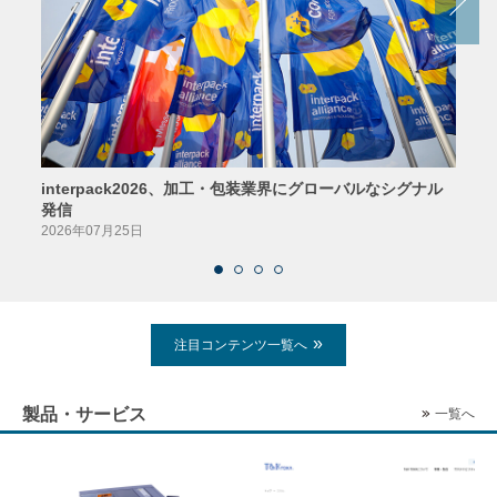
interpack2026、加工・包装業界にグローバルなシグナル
京印
発信
2026
2026年07月25日
注目コンテンツ一覧へ
製品・サービス
一覧へ