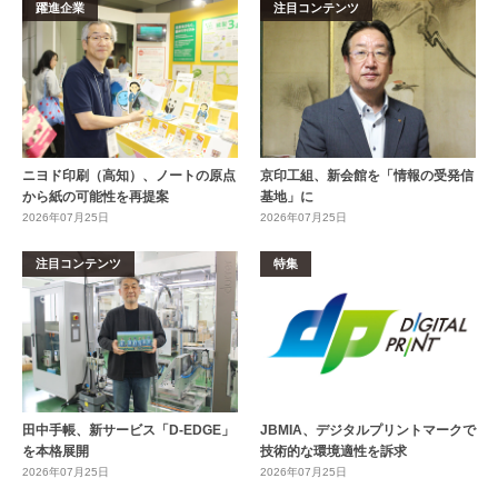
躍進企業
注目コンテンツ
ニヨド印刷（高知）、ノートの原点
京印工組、新会館を「情報の受発信
から紙の可能性を再提案
基地」に
2026年07月25日
2026年07月25日
注目コンテンツ
特集
田中手帳、新サービス「D-EDGE」
JBMIA、デジタルプリントマークで
を本格展開
技術的な環境適性を訴求
2026年07月25日
2026年07月25日