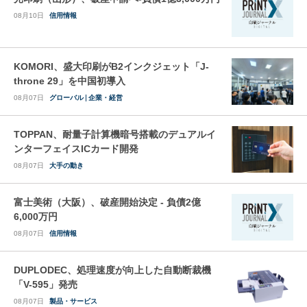
08月10日
信用情報
KOMORI、盛大印刷がB2インクジェット「J-
throne 29」を中国初導入
08月07日
グローバル
企業・経営
TOPPAN、耐量子計算機暗号搭載のデュアルイ
ンターフェイスICカード開発
08月07日
大手の動き
富士美術（大阪）、破産開始決定 - 負債2億
6,000万円
08月07日
信用情報
DUPLODEC、処理速度が向上した自動断裁機
「V-595」発売
08月07日
製品・サービス