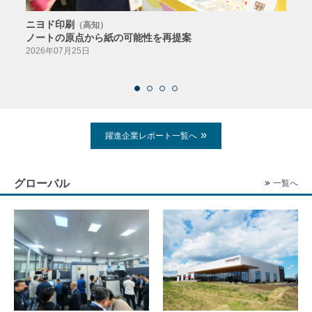
ニヨド印刷
サン
（高知）
ノートの原点から紙の可能性を再提案
特色か
導入
2026年07月25日
2026
躍進企業レポート一覧へ
グローバル
一覧へ