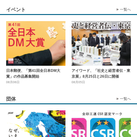
イベント
一覧へ
日本郵便、「第41回全日本DM大
アイワード、「社史と経営者伝・東
賞」の作品募集開始
京展」8月25日と26日に開催
08月06日
08月05日
団体
一覧へ