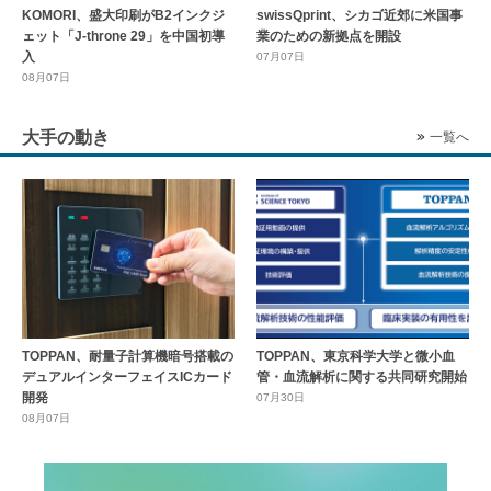
KOMORI、盛大印刷がB2インクジ
swissQprint、シカゴ近郊に⽶国事
ェット「J-throne 29」を中国初導
業のための新拠点を開設
入
07月07日
08月07日
大手の動き
一覧へ
TOPPAN、耐量子計算機暗号搭載の
TOPPAN、東京科学大学と微小血
デュアルインターフェイスICカード
管・血流解析に関する共同研究開始
開発
07月30日
08月07日