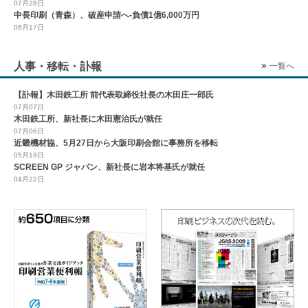
07月28日
中長印刷（青森）、破産申請へ-負債1億6,000万円
06月17日
人事・移転・訃報
一覧へ
【訃報】木田鉄工所 前代表取締役社長の木田庄一郎氏
07月07日
木田鉄工所、新社長に木田憲治氏が就任
07月06日
近畿機材協、5月27日から大阪印刷会館に事務所を移転
05月19日
SCREEN GP ジャパン、新社長に岩本将基氏が就任
04月22日