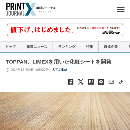
ペ
ー
ジ
の
先
頭
で
す
コ
ン
テ
ン
ツ
エ
リ
ア
トップ
新着ニュース
ランキング
特集
躍進企業
へ
ナ
ビ
ゲ
ー
TOPPAN、LIMEXを用いた化粧シートを開発
シ
ョ
ン
2024年12月04日
10時27分
大手の動き
へ