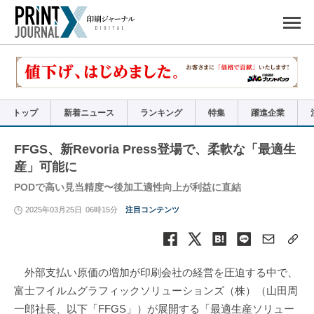
ペ
ー
ジ
の
先
頭
で
す
コ
ン
テ
ン
ツ
エ
リ
ア
トップ
新着ニュース
ランキング
特集
躍進企業
へ
ナ
ビ
ゲ
ー
FFGS、新Revoria Press登場で、柔軟な「最適生
シ
ョ
産」可能に
ン
へ
PODで高い見当精度〜後加工適性向上が利益に直結
2025年03月25日
06時15分
注目コンテンツ
外部支払い原価の増加が印刷会社の経営を圧迫する中で、
富士フイルムグラフィックソリューションズ（株）（山田周
一郎社長、以下「FFGS」）が展開する「最適生産ソリュー