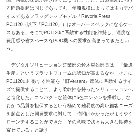
る問題提起は同じであっても、年商規模によっては主力デバ
イスであるフラッグシップモデル「Revoria Press
PC1120（以下「PC1120」）はオーバースペックになるケー
スもある。そこでPC1120に匹敵する性能を維持し、適度な
費用感や省スペースなPOD機への要求が高まってきたとい
う。
デジタルソリューション営業部の鈴木重雄部長は「『最適
生産』というプラットフォームの認知が高まるなか、そこに
PC1120に匹敵する性能を『旧Versant』筐体に匹敵するサイ
ズで提供することで、より柔軟性を持ったソリューションへ
と進化した。コンパクトな筐体に5色エンジンを搭載し、な
おかつ品質を担保するという極めて難易度の高い顧客ニーズ
を起点とした開発要求に対して、時間はかかったがようやく
ローンチすることができた。その意味で我々も大きな期待を
寄せている」と話す。