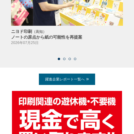
ニヨド印刷
サン
（高知）
ノートの原点から紙の可能性を再提案
特色か
導入
2026年07月25日
2026
躍進企業レポート一覧へ