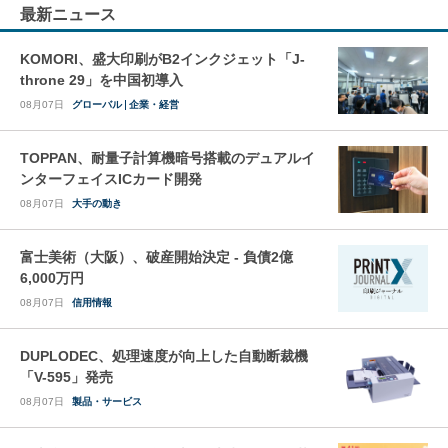
最新ニュース
KOMORI、盛大印刷がB2インクジェット「J-
throne 29」を中国初導入
08月07日
グローバル
企業・経営
TOPPAN、耐量子計算機暗号搭載のデュアルイ
ンターフェイスICカード開発
08月07日
大手の動き
富士美術（大阪）、破産開始決定 - 負債2億
6,000万円
08月07日
信用情報
DUPLODEC、処理速度が向上した自動断裁機
「V-595」発売
08月07日
製品・サービス