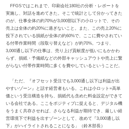
FFGSではこれまで、印刷会社180社の分析・レポートを
実施し、対話を進めてきた。そこで統計として分かってきた
のが、仕事全体の約70%が3,000部以下の小ロットで、その
売上は全体の約20%に過ぎないこと。また、この売上20%に
投下されている損紙が全体の約60%で、ここに費やされてい
る付帯作業時間（段取り替えなど）が約70%。つまり、
3,000通し以下の仕事は、売り上げ貢献度が低いにもかかわ
らず、損紙・予備紙などの外部キャッシュアウトや売上に繋
がらない付帯作業時間に多くを費やしているということだ。
「ただ、『オフセット受注でも3,000通し以下は利益が出
やすいゾーン』と話す経営者もいる。これは小ロット=高単
価という受注構造を持ち、損紙代も含めた料金設定ができて
いる会社である。ここをポジティブに捉えると、デジタル機
をうまく共存させれば、さらなる利益が期待でき、厳しい経
営環境下で利益を出すゾーンとして、改めて『3,000通し以
下』がハイライトされることになる」（鈴木部長）