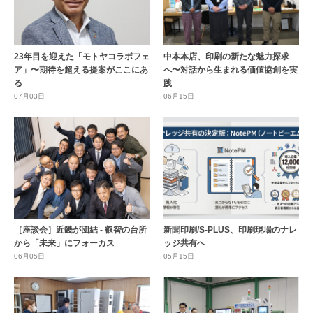
23年目を迎えた「モトヤコラボフェ
中本本店、印刷の新たな魅力探求
ア」〜期待を超える提案がここにあ
へ〜対話から生まれる価値協創を実
る
践
07月03日
06月15日
［座談会］近畿が団結 - 叡智の台所
新聞印刷/S-PLUS、印刷現場のナレ
から「未来」にフォーカス
ッジ共有へ
06月05日
05月15日