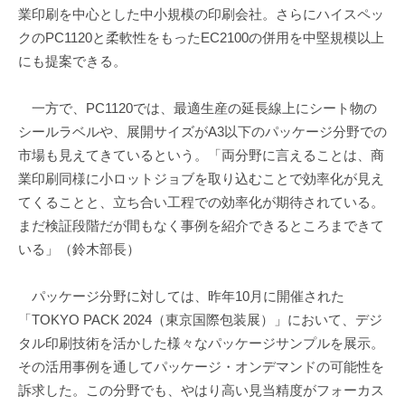
業印刷を中心とした中小規模の印刷会社。さらにハイスペッ
クのPC1120と柔軟性をもったEC2100の併用を中堅規模以上
にも提案できる。
一方で、PC1120では、最適生産の延長線上にシート物の
シールラベルや、展開サイズがA3以下のパッケージ分野での
市場も見えてきているという。「両分野に言えることは、商
業印刷同様に小ロットジョブを取り込むことで効率化が見え
てくることと、立ち合い工程での効率化が期待されている。
まだ検証段階だが間もなく事例を紹介できるところまできて
いる」（鈴木部長）
パッケージ分野に対しては、昨年10月に開催された
「TOKYO PACK 2024（東京国際包装展）」において、デジ
タル印刷技術を活かした様々なパッケージサンプルを展示。
その活用事例を通してパッケージ・オンデマンドの可能性を
訴求した。この分野でも、やはり高い見当精度がフォーカス