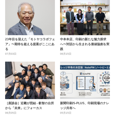
23年目を迎えた「モトヤコラボフェ
中本本店、印刷の新たな魅力探求
ア」〜期待を超える提案がここにあ
へ〜対話から生まれる価値協創を実
る
践
07月03日
06月15日
［座談会］近畿が団結 - 叡智の台所
新聞印刷/S-PLUS、印刷現場のナレ
から「未来」にフォーカス
ッジ共有へ
06月05日
05月15日