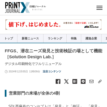
ペ
ー
ジ
の
先
頭
で
す
コ
ン
テ
ン
ツ
エ
リ
ア
トップ
新着ニュース
ランキング
特集
躍進企業
へ
ナ
ビ
ゲ
ー
FFGS、潜在ニーズ発見と技術検証の場として機能
シ
ョ
［Solution Design Lab.］
ン
へ
デジタル印刷特化でフルリニューアル
2024年12月05日
11時09分
注目コンテンツ
営業部門の来場が全体の4割
SDL西麻布のコンセプトは「発見」と「検証」。「発見」