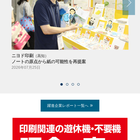
ニヨド印刷
サン
（高知）
ノートの原点から紙の可能性を再提案
特色か
導入
2026年07月25日
2026
躍進企業レポート一覧へ