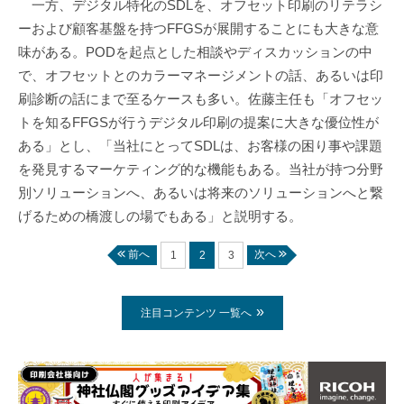
一方、デジタル特化のSDLを、オフセット印刷のリテラシ
ーおよび顧客基盤を持つFFGSが展開することにも大きな意
味がある。PODを起点とした相談やディスカッションの中
で、オフセットとのカラーマネージメントの話、あるいは印
刷診断の話にまで至るケースも多い。佐藤主任も「オフセッ
トを知るFFGSが行うデジタル印刷の提案に大きな優位性が
ある」とし、「当社にとってSDLは、お客様の困り事や課題
を発見するマーケティング的な機能もある。当社が持つ分野
別ソリューションへ、あるいは将来のソリューションへと繋
げるための橋渡しの場でもある」と説明する。
前へ
次へ
1
2
3
注目コンテンツ 一覧へ