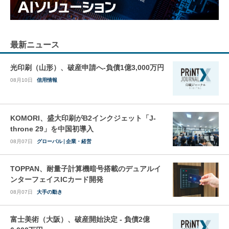
最新ニュース
光印刷（山形）、破産申請へ-負債1億3,000万円
08月10日
信用情報
KOMORI、盛大印刷がB2インクジェット「J-
throne 29」を中国初導入
08月07日
グローバル
企業・経営
TOPPAN、耐量子計算機暗号搭載のデュアルイ
ンターフェイスICカード開発
08月07日
大手の動き
富士美術（大阪）、破産開始決定 - 負債2億