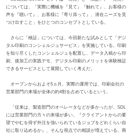
については、「実際に機械を『見て』『触れて』、お客様の
声を『聴いて』、お客様に『寄り添って』、潜在ニーズを見
つけ出すこと」をひとつのコンセプトとしている。
さらに「検証」については、今回新たな試みとして「デジ
タル印刷のコンシェルジュサービス」を実施している。印刷
を知り尽くしたコンシェルジュを配置し、データ入稿から印
刷、後加工の実践デモ、デジタル印刷のメリットを体験検証
できるサービスとして展開していく考えだ。
オープンからおよそ5ヵ月。実際の運用では、印刷会社の
営業部門の来場が全体の約4割を占めているという。
「従来は、製造部門のオペレータなどが多かったが、SDL
には営業部門の方々の来場が多い。『クライアントからの要
望でやむを得ず外注を強いられているジョブをどれくらい自
社に取り込めるか』、そんな視点での相談が増えている。商