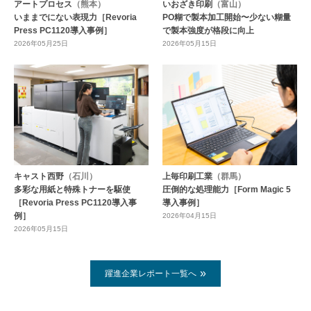
アートプロセス
（熊本）
いおざき印刷
（富山）
いままでにない表現力［Revoria
PO糊で製本加工開始〜少ない糊量
Press PC1120導入事例］
で製本強度が格段に向上
2026年05月25日
2026年05月15日
キャスト西野
（石川）
上毎印刷工業
（群馬）
多彩な用紙と特殊トナーを駆使
圧倒的な処理能力［Form Magic 5
［Revoria Press PC1120導入事
導入事例］
例］
2026年04月15日
2026年05月15日
躍進企業レポート一覧へ