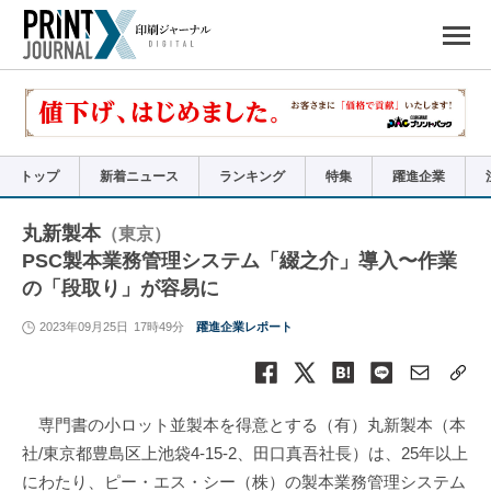
ペ
ー
ジ
の
先
頭
で
す
コ
ン
テ
ン
ツ
エ
リ
ア
トップ
新着ニュース
ランキング
特集
躍進企業
へ
ナ
ビ
ゲ
ー
丸新製本
（東京）
シ
ョ
PSC製本業務管理システム「綴之介」導入〜作業
ン
へ
の「段取り」が容易に
2023年09月25日
17時49分
躍進企業レポート
専門書の小ロット並製本を得意とする（有）丸新製本（本
社/東京都豊島区上池袋4-15-2、田口真吾社長）は、25年以上
にわたり、ピー・エス・シー（株）の製本業務管理システム