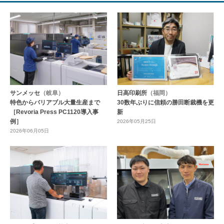
サンメッセ
（岐阜）
日高印刷所
（福岡）
特色からバリアブル大量生産まで
30数年ぶりに信頼の勝田断裁機を更
［Revoria Press PC1120導入事
新
例］
2026年05月25日
2026年06月05日