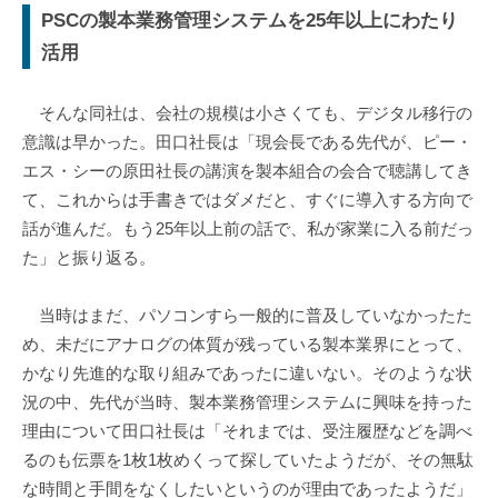
PSCの製本業務管理システムを25年以上にわたり
活用
そんな同社は、会社の規模は小さくても、デジタル移行の
意識は早かった。田口社長は「現会長である先代が、ピー・
エス・シーの原田社長の講演を製本組合の会合で聴講してき
て、これからは手書きではダメだと、すぐに導入する方向で
話が進んだ。もう25年以上前の話で、私が家業に入る前だっ
た」と振り返る。
当時はまだ、パソコンすら一般的に普及していなかったた
め、未だにアナログの体質が残っている製本業界にとって、
かなり先進的な取り組みであったに違いない。そのような状
況の中、先代が当時、製本業務管理システムに興味を持った
理由について田口社長は「それまでは、受注履歴などを調べ
るのも伝票を1枚1枚めくって探していたようだが、その無駄
な時間と手間をなくしたいというのが理由であったようだ」