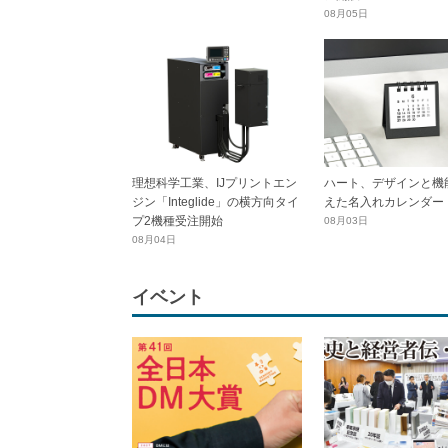
08月05日
理想科学工業、IJプリントエン
ハート、デザインと機
ジン「Integlide」の横方向タイ
えた名入れカレンダー
プ2機種受注開始
08月03日
08月04日
イベント