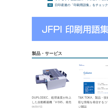
日印産連の「印刷用語集」をチェック
製品・サービス
DUPLODEC、処理速度が向上
T&K TOKA、製品・
した自動断裁機「V-595」発売
彩な情報を発信するコ
ジ開設
08月07日