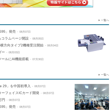
一覧へ
595」発売
08月07日
するコラムページ開設
08月05日
e」の横方向タイプ2機種受注開始
08月04日
ダー
08月03日
ールにAI機能搭載
07月30日
一覧へ
ne 29」を中国初導入
08月07日
ターフェイスICカード開発
08月07日
万円
08月07日
595」発売
08月07日