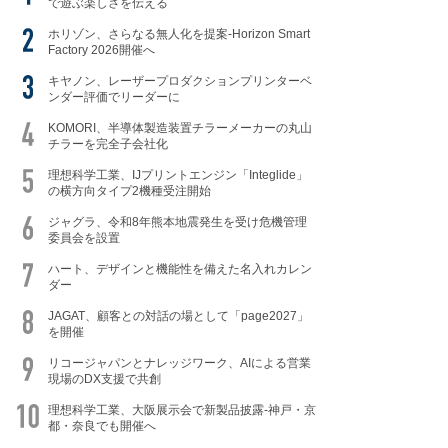
で遊ぶ楽しさを伝える
ホリゾン、さらなる無人化を提案-Horizon Smart
Factory 2026開催へ
キヤノン、レーザープロダクションプリンターベ
ンダー評価でリーダーに
KOMORI、半導体製造装置チラーメーカーの丸山
チラーを完全子会社化
理想科学工業、IJプリントエンジン「Integlide」
の横方向タイプ2機種受注開始
ジャグラ、令和8年熊本地震発生を受け危機管理
委員会を設置
ハート、デザインと機能性を備えた名入れカレン
ダー
JAGAT、顧客との対話の場として「page2027」
を開催
リコージャパンとナレッジワーク、AIによる営業
現場のDX支援で共創
理想科学工業、大阪展示会で新製品披露-神戸・京
都・奈良でも開催へ