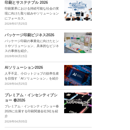
印刷とサステナブル 2026
印刷業界における持続可能な社会の実
現に向けた取り組みやソリューション
にフォーカス。
2026年07月25日
パッケージ印刷ビジネス2026
パッケージ印刷の事業化に向けたヒン
トやソリューション、具体的なビジネ
スの事例を紹介。
2026年06月15日
AIソリューション2026
人手不足、小ロットジョブの効率生産
を目指す「AIソリューション」を紹介
2026年04月25日
プレミアム・インセンティブシ
ョー 春2026
プレミアム・インセンティブショー春
2026に出展する印刷関連会社3社を紹
介
2026年04月05日