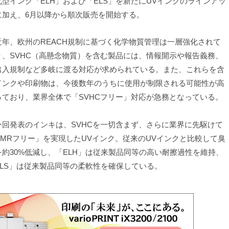
化型インク「ELH」および「ELS」を新たにUVインクのラインアッ
に加え、6月以降から順次販売を開始する。
年、欧州のREACH規制に基づく化学物質管理は一層強化されて
り、SVHC（高懸念物質）を含む製品には、情報開示や報告義務、
出入規制など多岐に渡る対応が求められている。また、これらを含
インクや印刷物は、今後数年のうちに使用が制限される可能性が高
っており、業界全体で「SVHCフリー」対応が急務となっている。
回発表のインキは、SVHCを一切含まず、さらに業界に先駆けて
CMRフリー」を実現したUVインク。従来のUVインクと比較して臭
を約30%低減し、「ELH」は従来製品同等の高い耐擦過性を維持、
ELS」は従来製品同等の柔軟性を確保している。