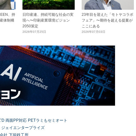
EEN、持
日印産連、持続可能な社会の実
23年目を迎えた「モトヤコラボ
産体制構
現へ〜印刷産業環境ビジョン
フェア」〜期待を超える提案が
2050策定
ここにある
2026年07月25日
2026年07月03日
’D 両面PP対応 PETラミもセミオート
）ジェイエンタープライズ
式会社 下垣鉄工所