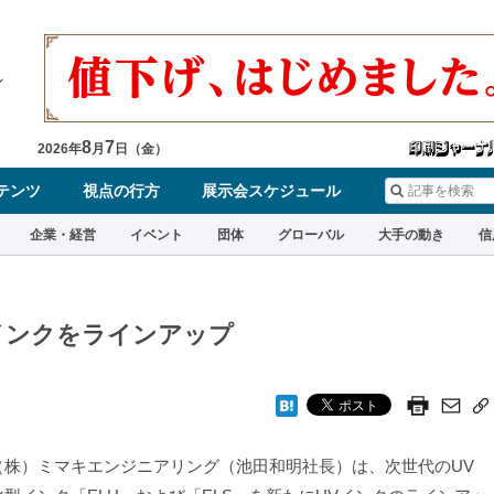
8
7
2026
年
月
日（
金
）
テンツ
視点の行方
展示会スケジュール
企業・経営
イベント
団体
グローバル
大手の動き
信
インクをラインアップ
株）ミマキエンジニアリング（池田和明社長）は、次世代のUV