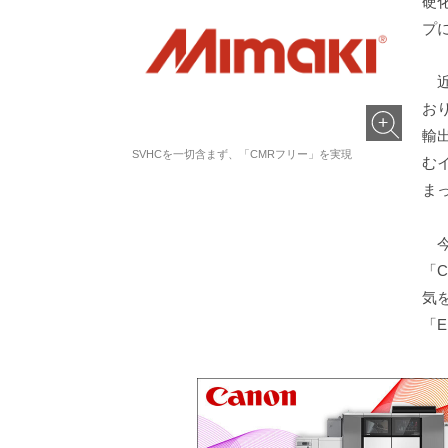
硬
プ
近
お
輸
SVHCを一切含まず、「CMRフリー」を実現
む
ま
今
「
気
「