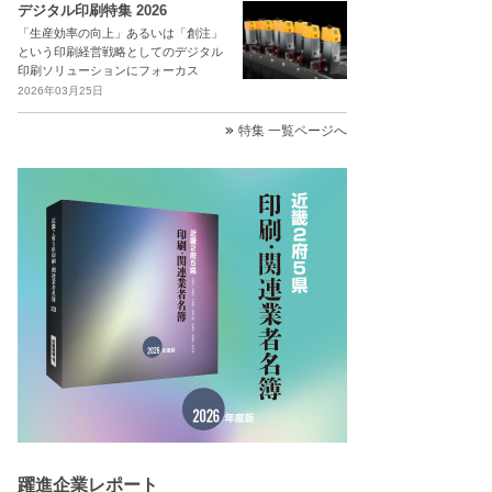
デジタル印刷特集 2026
「生産効率の向上」あるいは「創注」
という印刷経営戦略としてのデジタル
印刷ソリューションにフォーカス
2026年03月25日
特集 一覧ページへ
躍進企業レポート