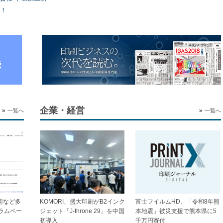
！
企業・経営
一覧へ
一覧へ
技術など多
KOMORI、盛大印刷がB2インク
富士フイルムHD、「令和8年熊
ラムペー
ジェット「J-throne 29」を中国
本地震」被災支援で熊本県に5
初導入
千万円寄付