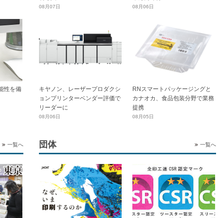
08月07日
08月06日
能性を備
キヤノン、レーザープロダクシ
RNスマートパッケージングと
ョンプリンターベンダー評価で
カナオカ、食品包装分野で業務
リーダーに
提携
08月06日
08月05日
団体
一覧へ
一覧へ