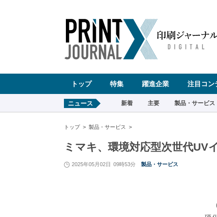
ペ
ー
ジ
の
先
頭
で
す
コ
ン
テ
ン
ツ
エ
リ
ア
へ
トップ
特集
躍進企業
注目コン
ナ
ビ
ゲ
ー
ニュース
新着
主要
製品・サービス
シ
ョ
ン
へ
トップ
製品・サービス
ミマキ、環境対応型次世代UV
2025年05月02日
09時53分
製品・サービス
（