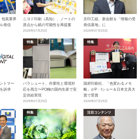
加工・包装業界
ニヨド印刷（高知）、ノートの
京印工組、新会館を「情報の受
ル発信
原点から紙の可能性を再提案
発信基地」に
2026年07月25日
2026年07月25日
特集
特集
リントマー
パラシュート、作業性と環境対
国府印刷社、「色変わるメモ
を訴求
応を両立〜PO糊の国内生産で安
帳」がP・Iショー＆日本文具大
定供給実現
賞で受賞
2026年07月25日
2026年07月25日
特集
注目コンテンツ