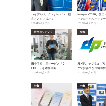
ハイデルベルグ・ジャパン、顧
interpack2026、
客とともに成功を
にグローバルなシグナ
2026年07月25日
2026年07月25日
注目コンテンツ
特集
田中手帳、新サービス「D-
JBMIA、デジタルプ
EDGE」を本格展開
クで技術的な環境適性
2026年07月25日
2026年07月25日
特集
特集