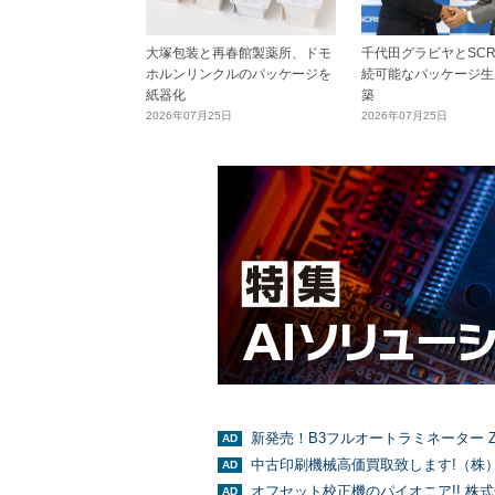
大塚包装と再春館製薬所、ドモ
千代田グラビヤとSCR
ホルンリンクルのパッケージを
続可能なパッケージ生
紙器化
築
2026年07月25日
2026年07月25日
新発売！B3フルオートラミネーター Z
中古印刷機械高価買取致します!（株
オフセット校正機のパイオニア!! 株