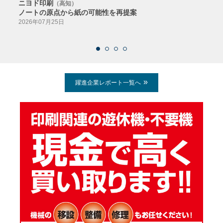
ニヨド印刷
サン
（高知）
ノートの原点から紙の可能性を再提案
特色か
導入
2026年07月25日
2026
躍進企業レポート一覧へ