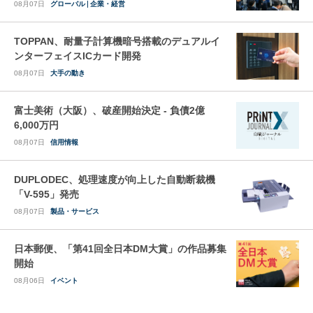
08月07日
グローバル
企業・経営
TOPPAN、耐量子計算機暗号搭載のデュアルイ
ンターフェイスICカード開発
08月07日
大手の動き
富士美術（大阪）、破産開始決定 - 負債2億
6,000万円
08月07日
信用情報
DUPLODEC、処理速度が向上した自動断裁機
「V-595」発売
08月07日
製品・サービス
日本郵便、「第41回全日本DM大賞」の作品募集
開始
08月06日
イベント