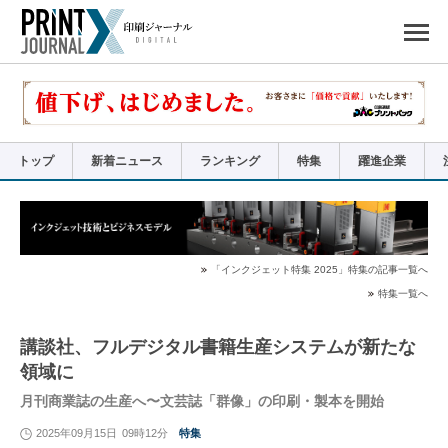
ペ
ー
ジ
の
先
頭
で
す
コ
ン
テ
ン
ツ
エ
リ
ア
トップ
新着ニュース
ランキング
特集
躍進企業
へ
ナ
ビ
ゲ
ー
シ
ョ
ン
へ
「インクジェット特集 2025」特集の記事一覧へ
特集一覧へ
講談社、フルデジタル書籍生産システムが新たな
領域に
月刊商業誌の生産へ〜文芸誌「群像」の印刷・製本を開始
2025年09月15日
09時12分
特集