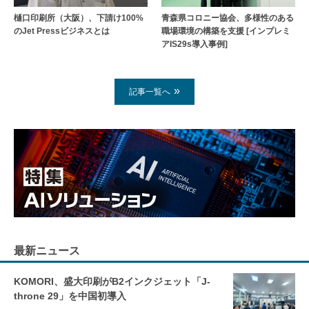
樋口印刷所（大阪）、下請け100%
青森県コロニー協会、多様性のある
のJet Pressビジネスとは
職場環境の構築を支援 [インプレミ
アIS29s導入事例]
記事一覧へ
最新ニュース
KOMORI、盛大印刷がB2インクジェット「J-
throne 29」を中国初導入