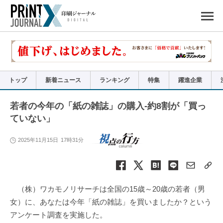
ペ
ー
ジ
の
先
頭
で
す
コ
ン
テ
ン
ツ
エ
リ
ア
トップ
新着ニュース
ランキング
特集
躍進企業
へ
ナ
ビ
ゲ
ー
若者の今年の「紙の雑誌」の購入-約8割が「買っ
シ
ョ
ていない」
ン
へ
2025年11月15日
17時31分
（株）ワカモノリサーチは全国の15歳～20歳の若者（男
女）に、あなたは今年「紙の雑誌」を買いましたか？という
アンケート調査を実施した。