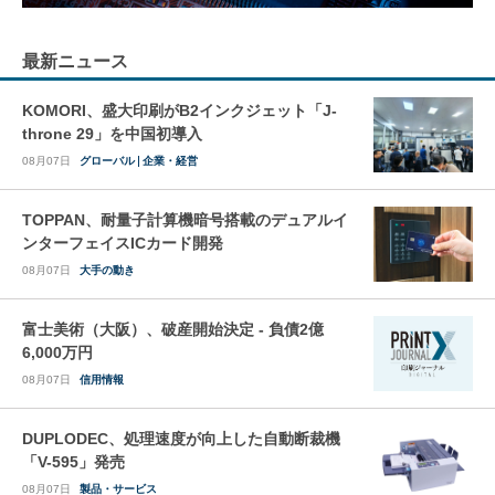
最新ニュース
KOMORI、盛大印刷がB2インクジェット「J-
throne 29」を中国初導入
08月07日
グローバル
企業・経営
TOPPAN、耐量子計算機暗号搭載のデュアルイ
ンターフェイスICカード開発
08月07日
大手の動き
富士美術（大阪）、破産開始決定 - 負債2億
6,000万円
08月07日
信用情報
DUPLODEC、処理速度が向上した自動断裁機
「V-595」発売
08月07日
製品・サービス