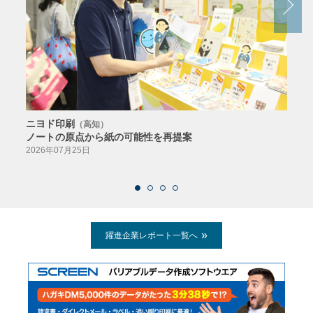
ニヨド印刷
サン
（高知）
ノートの原点から紙の可能性を再提案
特色か
導入
2026年07月25日
2026
躍進企業レポート一覧へ